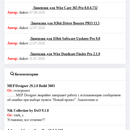
Лицензия для Wise Care 365 Pro 8.0.4.732
Автор:
diakov
07.08.2026
Лицензия для IObit Driver Booster PRO 13.5
Автор:
diakov
22.07.2026
Лицензия для IObit Software Updater Pro 9.0
Автор:
diakov
22.07.2026
Лицензия для Wise Duplicate Finder Pro 2.1.9
Автор:
diakov
11.07.2026
Комментарии
MEP Designer 29.2.0 Build 5003
От:
svoroponov
..........MEP Designer аварийно завершает работу с всплывающим сообщением
об ошибке при выборе пункта "Новый проект". Аналогично и
Nik Collection by DxO 9.1.0
От:
vitek_s
Установил, все отлично!!!