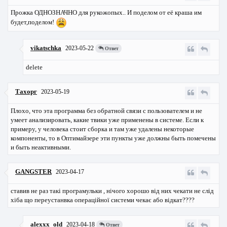
Прожка ОДНОЗНАЧНО для рукожопых.. И поделом от её краша им
будет,поделом!
vikatschka
2023-05-22
Ответ
delete
Тахорг
2023-05-19
Плохо, что эта программа без обратной связи с пользователем и не
умеет анализировать, какие твики уже применены в системе. Если к
примеру, у человека стоит сборка и там уже удалены некоторые
компоненты, то в Оптимайзере эти пункты уже должны быть помечены
и быть неактивными.
GANGSTER
2023-04-17
ставив не раз такі програмульки , нічого хорошо від них чекати не слід
хіба що переустанвка операційної системи чекає або відкат????
alexxx_old
2023-04-18
Ответ