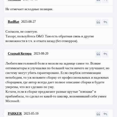
Не отмечает исходные позиции.
BadRat
2023-08-27
Согласен, не советую.
Тахорг, пользуйтесь O&O. Там есть обратная связь и другие
возможности в т.ч. и отката назад (без геморроя).
Старый Котяра
2023-08-20
Любителям головной боли и мозоли на заднице самое то. Всякие
оптимизаторы и улучшалки по большей части ничего не улучшают, но
систему могут убить гарантировано. Если свербеж оптимизации
непобедим, то уж возьмите сборку от профессиональных и надежных
сборщиков, где автор всегда дает полное описание сборки и будете
уверены, что все сделано по уму.
Кстати, если в сборке предлагают разные крутые "плюшки" и
прибамбасы, то сделал ее какой-то школяр, возомнивший себя умнее
Microsoft.
PARKER
2023-05-19