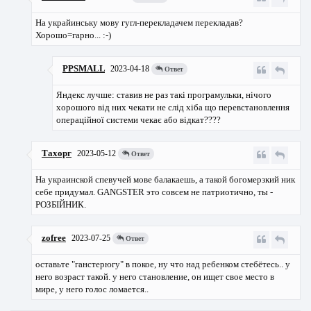
На украйинську мову гугл-перекладачем перекладав?
Хорошо=гарно... :-)
PPSMALL
2023-04-18
Ответ
Яндекс лучше: ставив не раз такі програмульки, нічого
хорошого від них чекати не слід хіба що перевстановлення
операційної системи чекає або відкат????
Тахорг
2023-05-12
Ответ
На украинской спевучей мове балакаешь, а такой богомерзкий ник
себе придумал. GANGSTER это совсем не патриотично, ты -
РОЗБIЙНИК.
zofree
2023-07-25
Ответ
оставьте "ганстерюгу" в покое, ну что над ребенком стебётесь.. у
него возраст такой. у него становление, он ищет свое место в
мире, у него голос ломается..