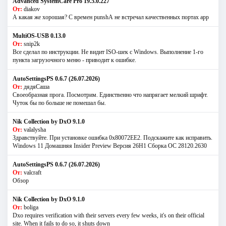
Advanced SystemCare Pro 19.5.0.227
От:
diakov
А какая же хорошая? С времен punshА не встречал качественных портах app
MultiOS-USB 0.13.0
От:
snip2k
Все сделал по инструкции. Не видит ISO-шек с Windows. Выполнение 1-го
пункта загрузочного меню - приводит к ошибке.
AutoSettingsPS 0.6.7 (26.07.2026)
От:
дядяСаша
Своеобразная прога. Посмотрим. Единственно что напрягает мелкий шрифт.
Чуток бы по больше не помешал бы.
Nik Collection by DxO 9.1.0
От:
valalysha
Здравствуйте. При установке ошибка 0х80072EE2. Подскажите как исправить.
Windows 11 Домашняя Insider Preview Версия 26H1 Сборка ОС 28120.2630
AutoSettingsPS 0.6.7 (26.07.2026)
От:
valcraft
Обзор
Nik Collection by DxO 9.1.0
От:
boliga
Dxo requires verification with their servers every few weeks, it's on their official
site. When it fails to do so, it shuts down