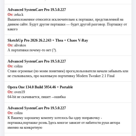
Advanced SystemCare Pro 19.5.0.227
От:
zeka.k
Вышеизложенное относится исключительно к порташке, представленной на
данном сайте. Будут другие порташки — будет другой разговор. Порташку от
какого
SketchUp Pro 2026 26.2.243 + Thea + Chaos V-Ray
От:
alivakos
А портативки почему-то нет (?).
Advanced SystemCare Pro 19.5.0.227
От:
coliza
Ставя огромные (по моим понятиям) проги,пользователи начали забывать или
не сталкивались, про маленькую портативку Modern Tweaker 2.1 Final
Opera One 134.0 Build 5954.46 + Portable
От:
oven19
64-bit не скачивается, пишет --ошибка
Advanced SystemCare Pro 19.5.0.227
От:
coliza
К Вашему хорошему коменту хотелось бы одну поправочку -
порташка,порташке рознь.Здесь многое зависит от набитости руки автора
именно на конкретную