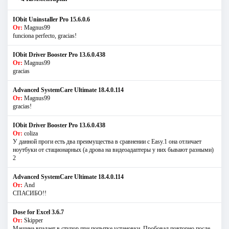
IObit Uninstaller Pro 15.6.0.6
От:
Magnus99
funciona perfecto, gracias!
IObit Driver Booster Pro 13.6.0.438
От:
Magnus99
gracias
Advanced SystemCare Ultimate 18.4.0.114
От:
Magnus99
gracias!
IObit Driver Booster Pro 13.6.0.438
От:
coliza
У данной проги есть два преимущества в сравнении с Easy.1 она отличает
ноутбуки от стационарных (а дрова на видеоадаптеры у них бывают разными)
2
Advanced SystemCare Ultimate 18.4.0.114
От:
And
СПАСИБО!!
Dose for Excel 3.6.7
От:
Skipper
Машина впадает в ступор при попытке установки. Пробовал повторно после