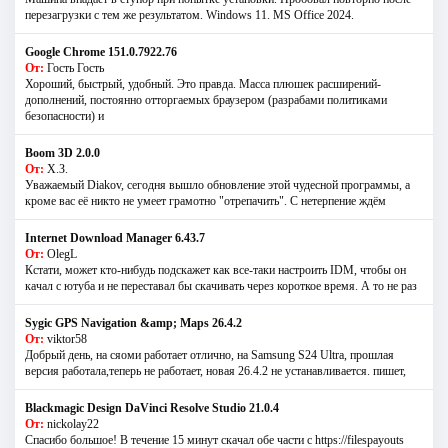
перезагрузки с тем же результатом. Windows 11. MS Offiсe 2024.
Google Chrome 151.0.7922.76
От:
Гость Гость
Хороший, быстрый, удобный. Это правда. Масса плюшек расширений-
дополнений, постоянно отторгаемых браузером (разрабами политиками
безопасности) и
Boom 3D 2.0.0
От:
Х.З.
Уважаемый Diakov, сегодня вышло обновление этой чудесной программы, а
кроме вас её никто не умеет грамотно "отрепачить". С нетерпение ждём
Internet Download Manager 6.43.7
От:
OlegL
Кстати, может кто-нибудь подскажет как все-таки настроить IDM, чтобы он
качал с ютуба и не переставал бы скачивать через короткое время. А то не раз
Sygic GPS Navigation &amp; Maps 26.4.2
От:
viktor58
Добрый день, на сяоми работает отлично, на Samsung S24 Ultra, прошлая
версия работала,теперь не работает, новая 26.4.2 не устанавливается. пишет,
Blackmagic Design DaVinci Resolve Studio 21.0.4
От:
nickolay22
Спасибо большое! В течение 15 минут скачал обе части с https://filespayouts