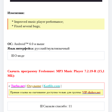
Изменения:
* Improved music player performance;
* Fixed several bugs;
ОС:
Android™ 6.0 и выше
Язык интерфейса:
русский/мультиязычный
О моде
Скачать программу Frolomuse: MP3 Music Player 7.2.19-R (15,1
МБ):
с
Turbo.net
|
Oxy.name
|
Katfile.com
|
Прямая ссылка на скачивание доступна только для группы:
VIP-diakov.net
Сказали спасибо: 11