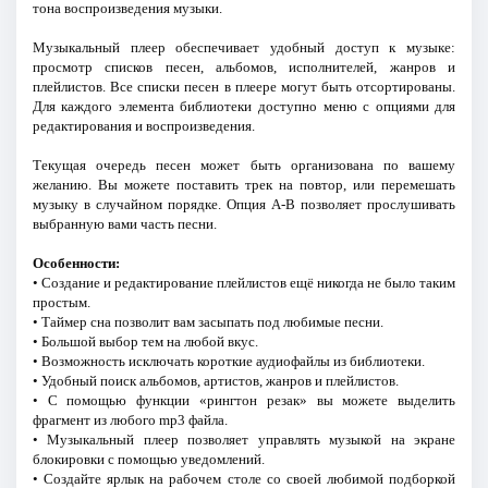
тона воспроизведения музыки.
Музыкальный плеер обеспечивает удобный доступ к музыке:
просмотр списков песен, альбомов, исполнителей, жанров и
плейлистов. Все списки песен в плеере могут быть отсортированы.
Для каждого элемента библиотеки доступно меню с опциями для
редактирования и воспроизведения.
Текущая очередь песен может быть организована по вашему
желанию. Вы можете поставить трек на повтор, или перемешать
музыку в случайном порядке. Опция A-B позволяет прослушивать
выбранную вами часть песни.
Особенности:
• Создание и редактирование плейлистов ещё никогда не было таким
простым.
• Таймер сна позволит вам засыпать под любимые песни.
• Большой выбор тем на любой вкус.
• Возможность исключать короткие аудиофайлы из библиотеки.
• Удобный поиск альбомов, артистов, жанров и плейлистов.
• С помощью функции «рингтон резак» вы можете выделить
фрагмент из любого mp3 файла.
• Музыкальный плеер позволяет управлять музыкой на экране
блокировки с помощью уведомлений.
• Создайте ярлык на рабочем столе со своей любимой подборкой