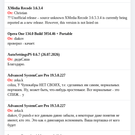
XMedia Recode 3.6.3.4
От:
Christian
?? Unofficial release – source unknown XMedia Recode 3.6.5.3.4 is currently being
reported as a new release. However, this version is not listed on
Opera One 134.0 Build 5954.46 + Portable
От:
diakov
проверил - качает.
AutoSettingsPS 0.6.7 (26.07.2026)
От:
дядяСаша
Благодарю.
Advanced SystemCare Pro 19.5.0.227
От:
zeka.k
coliza, У Чупокабры НЕТ СВОИХ, т.е. сделанных им самим, нормальных
порташек. Ну, может быть, что-нибудь простенькое. Все нормальные - это
СПИЖ... у
Advanced SystemCare Pro 19.5.0.227
От:
zeka.k
diakov, О punsh-е все давным-давно забыли, а некоторые даже понятия не
имеют, кто это. Это как о динозаврах вспоминать. Ваша порташка от кого
будет