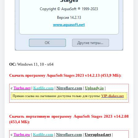
ОС:
Windows 11, 10 - x64
Скачать программу AquaSoft Stages 2023 v14.2.13 (453,9 МБ):
с
Turbo.net
|
Katfile.com
|
Nitroflare.com
|
Uploady.io
|
Прямая ссылка на скачивание доступна только для группы:
VIP-diakov.net
Скачать портативную программу AquaSoft Stages 2023 v14.2.08
(453,4 МБ):
с
Turbo.pw
|
Katfile.com
|
Nitroflare.com
|
Userupload.net
|