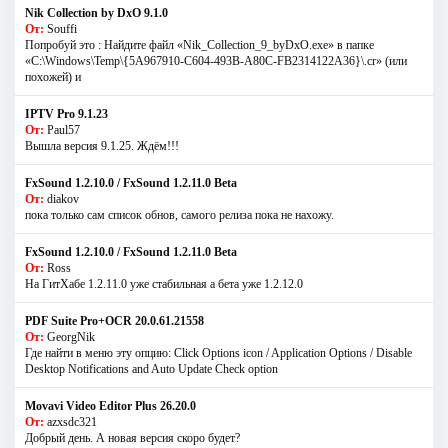
Nik Collection by DxO 9.1.0
От:
Souffi
Попробуй это : Найдите файл «Nik_Collection_9_byDxO.exe» в папке
«C:\Windows\Temp\{5A967910-C604-493B-A80C-FB2314122A36}\.cr» (или
похожей) и
IPTV Pro 9.1.23
От:
Paul57
Вышла версия 9.1.25. Ждём!!!
FxSound 1.2.10.0 / FxSound 1.2.11.0 Beta
От:
diakov
пока только сам список обнов, самого релиза пока не нахожу.
FxSound 1.2.10.0 / FxSound 1.2.11.0 Beta
От:
Ross
На ГитХабе 1.2.11.0 уже стабильная а бета уже 1.2.12.0
PDF Suite Pro+OCR 20.0.61.21558
От:
GeorgNik
Где найти в меню эту опцию: Click Options icon / Application Options / Disable
Desktop Notifications and Auto Update Check option
Movavi Video Editor Plus 26.20.0
От:
azxsdc321
Добрый день. А новая версия скоро будет?