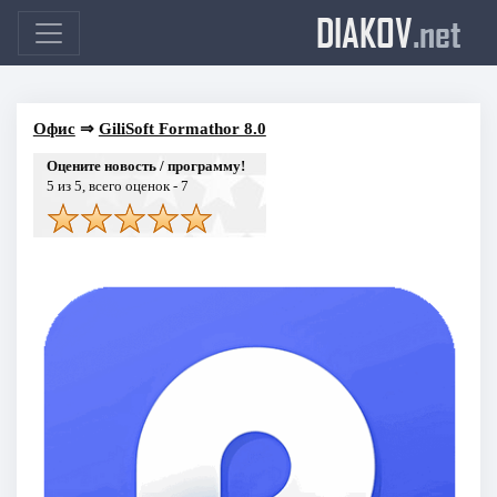
DIAKOV
.net
Офис
⇒
GiliSoft Formathor 8.0
Оцените новость / программу!
5
из 5, всего оценок -
7