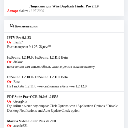
Лицензия для Wise Duplicate Finder Pro 2.1.9
Автор:
diakov
11.07.2026
Комментарии
IPTV Pro 9.1.23
От:
Paul57
Вышла версия 9.1.25. Ждём!!!
FxSound 1.2.10.0 / FxSound 1.2.11.0 Beta
От:
diakov
пока только сам список обнов, самого релиза пока не нахожу.
FxSound 1.2.10.0 / FxSound 1.2.11.0 Beta
От:
Ross
На ГитХабе 1.2.11.0 уже стабильная а бета уже 1.2.12.0
PDF Suite Pro+OCR 20.0.61.21558
От:
GeorgNik
Где найти в меню эту опцию: Click Options icon / Application Options / Disable
Desktop Notifications and Auto Update Check option
Movavi Video Editor Plus 26.20.0
От:
azxsdc321