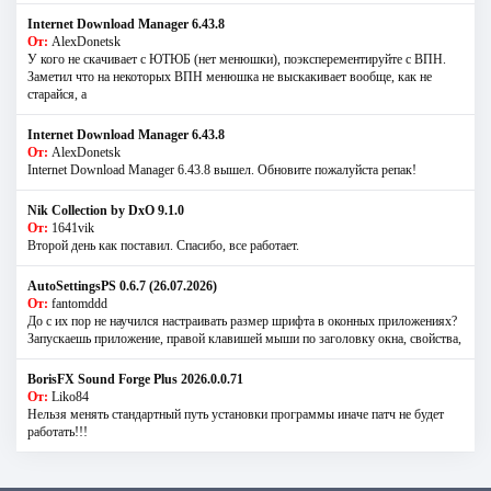
Internet Download Manager 6.43.8
От:
AlexDonetsk
У кого не скачивает с ЮТЮБ (нет менюшки), поэксперементируйте с ВПН.
Заметил что на некоторых ВПН менюшка не выскакивает вообще, как не
старайся, а
Internet Download Manager 6.43.8
От:
AlexDonetsk
Internet Download Manager 6.43.8 вышел. Обновите пожалуйста репак!
Nik Collection by DxO 9.1.0
От:
1641vik
Второй день как поставил. Спасибо, все работает.
AutoSettingsPS 0.6.7 (26.07.2026)
От:
fantomddd
До с их пор не научился настраивать размер шрифта в оконных приложениях?
Запускаешь приложение, правой клавишей мыши по заголовку окна, свойства,
BorisFX Sound Forge Plus 2026.0.0.71
От:
Liko84
Нельзя менять стандартный путь установки программы иначе патч не будет
работать!!!