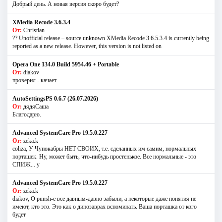
Добрый день. А новая версия скоро будет?
XMedia Recode 3.6.3.4
От:
Christian
?? Unofficial release – source unknown XMedia Recode 3.6.5.3.4 is currently being
reported as a new release. However, this version is not listed on
Opera One 134.0 Build 5954.46 + Portable
От:
diakov
проверил - качает.
AutoSettingsPS 0.6.7 (26.07.2026)
От:
дядяСаша
Благодарю.
Advanced SystemCare Pro 19.5.0.227
От:
zeka.k
coliza, У Чупокабры НЕТ СВОИХ, т.е. сделанных им самим, нормальных
порташек. Ну, может быть, что-нибудь простенькое. Все нормальные - это
СПИЖ... у
Advanced SystemCare Pro 19.5.0.227
От:
zeka.k
diakov, О punsh-е все давным-давно забыли, а некоторые даже понятия не
имеют, кто это. Это как о динозаврах вспоминать. Ваша порташка от кого
будет