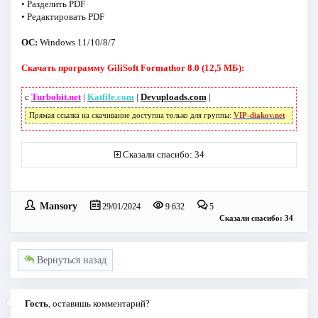
• Разделить PDF
• Редактировать PDF
ОС:
Windows 11/10/8/7
Скачать программу GiliSoft Formathor 8.0 (12,5 МБ):
с
Turbobit.net
|
Katfile.com
|
Devuploads.com
|
Прямая ссылка на скачивание доступна только для группы:
VIP-diakov.net
Сказали спасибо: 34
Mansory
29/01/2024
9 632
5
Сказали спасибо: 34
Вернуться назад
Гость
, оставишь комментарий?