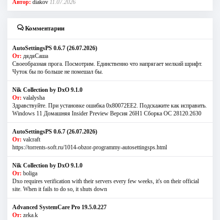
Автор:
diakov
11.07.2026
Комментарии
AutoSettingsPS 0.6.7 (26.07.2026)
От:
дядяСаша
Своеобразная прога. Посмотрим. Единственно что напрягает мелкий шрифт.
Чуток бы по больше не помешал бы.
Nik Collection by DxO 9.1.0
От:
valalysha
Здравствуйте. При установке ошибка 0х80072EE2. Подскажите как исправить.
Windows 11 Домашняя Insider Preview Версия 26H1 Сборка ОС 28120.2630
AutoSettingsPS 0.6.7 (26.07.2026)
От:
valcraft
https://torrents-soft.ru/1014-obzor-programmy-autosettingsps.html
Nik Collection by DxO 9.1.0
От:
boliga
Dxo requires verification with their servers every few weeks, it's on their official
site. When it fails to do so, it shuts down
Advanced SystemCare Pro 19.5.0.227
От:
zeka.k