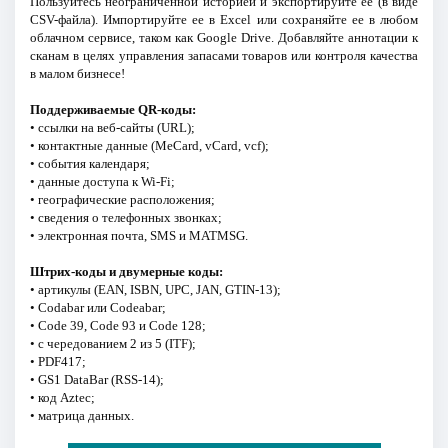
Пользуйтесь неограниченной историей и экспортируйте ее (в виде
CSV-файла). Импортируйте ее в Excel или сохраняйте ее в любом
облачном сервисе, таком как Google Drive. Добавляйте аннотации к
сканам в целях управления запасами товаров или контроля качества
в малом бизнесе!
Поддерживаемые QR-коды:
• ссылки на веб-сайты (URL);
• контактные данные (MeCard, vCard, vcf);
• события календаря;
• данные доступа к Wi-Fi;
• географические расположения;
• сведения о телефонных звонках;
• электронная почта, SMS и MATMSG.
Штрих-коды и двумерные коды:
• артикулы (EAN, ISBN, UPC, JAN, GTIN-13);
• Codabar или Codeabar;
• Code 39, Code 93 и Code 128;
• с чередованием 2 из 5 (ITF);
• PDF417;
• GS1 DataBar (RSS-14);
• код Aztec;
• матрица данных.