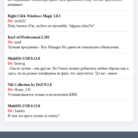
начинают
Right Click Windows Magic 3.0.1
От:
uschi21
Hola, buenos d?as, archivo no ejecutable, ?alguna soluci?n?
KeyCtrl Professional 2.201
От:
iuraf
Лучшая программа - Key Manager Но давно не появлялись обновления...
MultiOS-USB 0.13.0
От:
heavyg
..Она не лучше - она другая. На Ventoy можно добавлять любые образы как и
здесь, но на разные платформы не факт, что запустятся. Тут же - явное
Nik Collection by DxO 9.1.0
От:
Home_135
Устанавливается только если включить КВН.
MultiOS-USB 0.13.0
От:
Sandra
И чем эта прога лучше за ventoy?