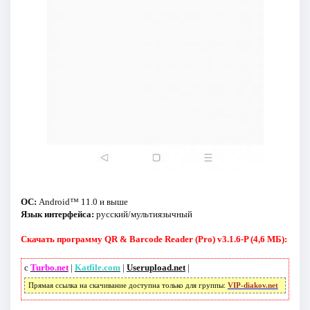
ОС:
Android™ 11.0 и выше
Язык интерфейса:
русский/мультиязычный
Скачать программу QR & Barcode Reader (Pro) v3.1.6-P (4,6 МБ):
с
Turbo.net
|
Katfile.com
|
Userupload.net
|
Прямая ссылка на скачивание доступна только для группы:
VIP-diakov.net