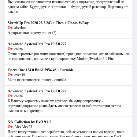
Вышеизложенное относится исключительно к порташке, представленной на
данном сайте. Будут другие порташки — будет другой разговор. Порташку от
какого
SketchUp Pro 2026 26.2.243 + Thea + Chaos V-Ray
От:
alivakos
А портативки почему-то нет (?).
Advanced SystemCare Pro 19.5.0.227
От:
coliza
Ставя огромные (по моим понятиям) проги,пользователи начали забывать или
не сталкивались, про маленькую портативку Modern Tweaker 2.1 Final
Opera One 134.0 Build 5954.46 + Portable
От:
oven19
64-bit не скачивается, пишет --ошибка
Advanced SystemCare Pro 19.5.0.227
От:
coliza
К Вашему хорошему коменту хотелось бы одну поправочку -
порташка,порташке рознь.Здесь многое зависит от набитости руки автора
именно на конкретную
Nik Collection by DxO 9.1.0
От:
AlexAlex23
После переустановки всё заработало, сейчас установил новую версию, пока
всё нормально. Посмотрю далее. Вся проблема в том, что все проги DxO