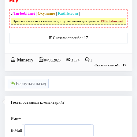
МБ):
с
Turbobit.net
|
Oxy.name
|
Katfile.com
|
Прямая ссылка на скачивание доступна только для группы:
VIP-diakov.net
Сказали спасибо: 17
Mansory
04/05/2023
3 174
1
Сказали спасибо: 17
Вернуться назад
Гость
, оставишь комментарий?
Имя:
*
E-Mail: