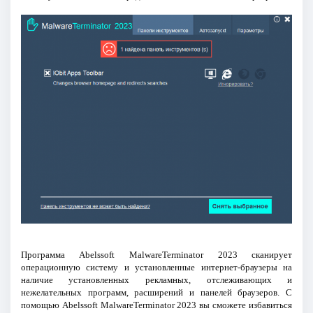
Программа Abelssoft MalwareTerminator 2023 сканирует
операционную систему и установленные интернет-браузеры на
наличие установленных рекламных, отслеживающих и
нежелательных программ, расширений и панелей браузеров. С
помощью Abelssoft MalwareTerminator 2023 вы сможете избавиться