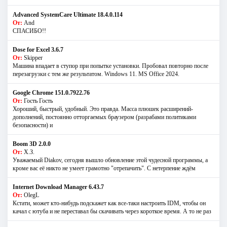
Advanced SystemCare Ultimate 18.4.0.114
От:
And
СПАСИБО!!
Dose for Excel 3.6.7
От:
Skipper
Машина впадает в ступор при попытке установки. Пробовал повторно после
перезагрузки с тем же результатом. Windows 11. MS Offiсe 2024.
Google Chrome 151.0.7922.76
От:
Гость Гость
Хороший, быстрый, удобный. Это правда. Масса плюшек расширений-
дополнений, постоянно отторгаемых браузером (разрабами политиками
безопасности) и
Boom 3D 2.0.0
От:
Х.З.
Уважаемый Diakov, сегодня вышло обновление этой чудесной программы, а
кроме вас её никто не умеет грамотно "отрепачить". С нетерпение ждём
Internet Download Manager 6.43.7
От:
OlegL
Кстати, может кто-нибудь подскажет как все-таки настроить IDM, чтобы он
качал с ютуба и не переставал бы скачивать через короткое время. А то не раз