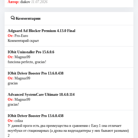
Автор:
diakov
11.07.2026
Комментарии
Adguard Ad Blocker Premium 4.13.0 Final
От:
Pro-Euro
Комментарий скрыт
IObit Uninstaller Pro 15.6.0.6
От:
Magnus99
funciona perfecto, gracias!
IObit Driver Booster Pro 13.6.0.438
От:
Magnus99
gracias
Advanced SystemCare Ultimate 18.4.0.114
От:
Magnus99
gracias!
IObit Driver Booster Pro 13.6.0.438
От:
coliza
У данной проги есть два преимущества в сравнении с Easy.1 она отличает
ноутбуки от стационарных (а дрова на видеоадаптеры у них бывают разными)
2