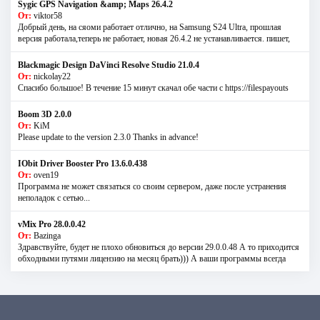
Sygic GPS Navigation &amp; Maps 26.4.2
От:
viktor58
Добрый день, на сяоми работает отлично, на Samsung S24 Ultra, прошлая
версия работала,теперь не работает, новая 26.4.2 не устанавливается. пишет,
Blackmagic Design DaVinci Resolve Studio 21.0.4
От:
nickolay22
Спасибо большое! В течение 15 минут скачал обе части с https://filespayouts
Boom 3D 2.0.0
От:
KiM
Please update to the version 2.3.0 Thanks in advance!
IObit Driver Booster Pro 13.6.0.438
От:
oven19
Программа не может связаться со своим сервером, даже после устранения
неполадок с сетью...
vMix Pro 28.0.0.42
От:
Bazinga
Здравствуйте, будет не плохо обновиться до версии 29.0.0.48 А то приходится
обходными путями лицензию на месяц брать))) А ваши программы всегда