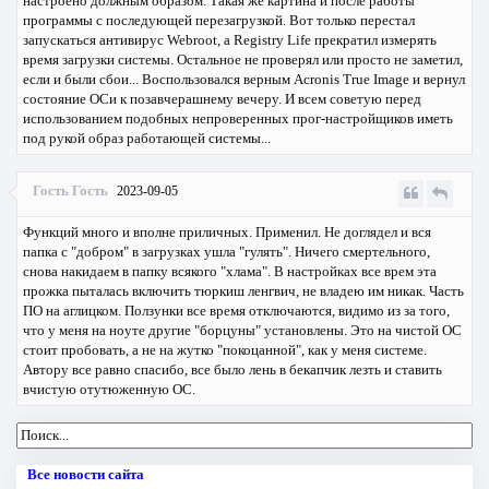
настроено должным образом. Такая же картина и после работы
программы с последующей перезагрузкой. Вот только перестал
запускаться антивирус Webroot, а Registry Life прекратил измерять
время загрузки системы. Остальное не проверял или просто не заметил,
если и были сбои... Воспользовался верным Acronis True Image и вернул
состояние ОСи к позавчерашнему вечеру. И всем советую перед
использованием подобных непроверенных прог-настройщиков иметь
под рукой образ работающей системы...
Гость Гость
2023-09-05
Функций много и вполне приличных. Применил. Не доглядел и вся
папка с "добром" в загрузках ушла "гулять". Ничего смертельного,
снова накидаем в папку всякого "хлама". В настройках все врем эта
прожка пыталась включить тюркиш ленгвич, не владею им никак. Часть
ПО на аглицком. Ползунки все время отключаются, видимо из за того,
что у меня на ноуте другие "борцуны" установлены. Это на чистой ОС
стоит пробовать, а не на жутко "покоцанной", как у меня системе.
Автору все равно спасибо, все было лень в бекапчик лезть и ставить
вчистую отутюженную ОС.
Все новости сайта