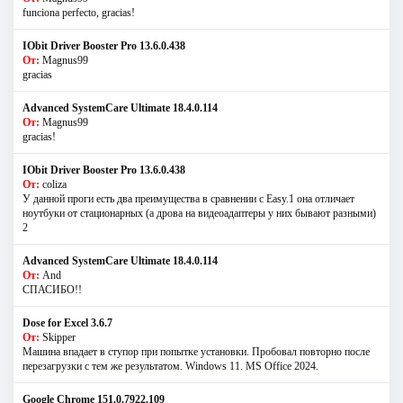
funciona perfecto, gracias!
IObit Driver Booster Pro 13.6.0.438
От:
Magnus99
gracias
Advanced SystemCare Ultimate 18.4.0.114
От:
Magnus99
gracias!
IObit Driver Booster Pro 13.6.0.438
От:
coliza
У данной проги есть два преимущества в сравнении с Easy.1 она отличает
ноутбуки от стационарных (а дрова на видеоадаптеры у них бывают разными)
2
Advanced SystemCare Ultimate 18.4.0.114
От:
And
СПАСИБО!!
Dose for Excel 3.6.7
От:
Skipper
Машина впадает в ступор при попытке установки. Пробовал повторно после
перезагрузки с тем же результатом. Windows 11. MS Offiсe 2024.
Google Chrome 151.0.7922.109