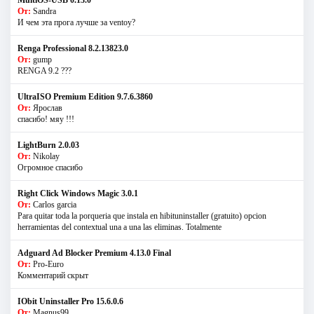
От:
Sandra
И чем эта прога лучше за ventoy?
Renga Professional 8.2.13823.0
От:
gump
RENGA 9.2 ???
UltraISO Premium Edition 9.7.6.3860
От:
Ярослав
спасибо! мяу !!!
LightBurn 2.0.03
От:
Nikolay
Огромное спасибо
Right Click Windows Magic 3.0.1
От:
Carlos garcia
Para quitar toda la porqueria que instala en hibituninstaller (gratuito) opcion
herramientas del contextual una a una las eliminas. Totalmente
Adguard Ad Blocker Premium 4.13.0 Final
От:
Pro-Euro
Комментарий скрыт
IObit Uninstaller Pro 15.6.0.6
От:
Magnus99