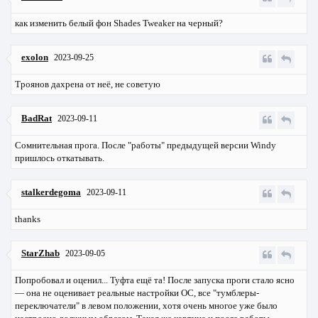
как изменить белый фон Shades Tweaker на черный?
exolon
2023-09-25
Троянов дахрена от неё, не советую
BadRat
2023-09-11
Сомнительная прога. После "работы" предыдущей версии Windу
пришлось откатывать.
stalkerdegoma
2023-09-11
thanks
StarZhab
2023-09-05
Попробовал и оценил... Туфта ещё та! После запуска проги стало ясно
— она не оценивает реальные настройки ОС, все "тумблеры-
переключатели" в левом положении, хотя очень многое уже было