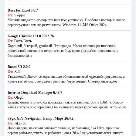
Dose for Excel 3.6.7
От:
Skipper
Машина впадает в ступор при попытке установки. Пробовал повторно после
перезагрузки с тем же результатом. Windows 11. MS Offiсe 2024.
Google Chrome 151.0.7922.76
От:
Гость Гость
Хороший, быстрый, удобный. Это правда. Масса плюшек расширений-
дополнений, постоянно отторгаемых браузером (разрабами политиками
безопасности) и
Boom 3D 2.0.0
От:
Х.З.
Уважаемый Diakov, сегодня вышло обновление этой чудесной программы, а
кроме вас её никто не умеет грамотно "отрепачить". С нетерпение ждём
Internet Download Manager 6.43.7
От:
OlegL
Кстати, может кто-нибудь подскажет как все-таки настроить IDM, чтобы он
качал с ютуба и не переставал бы скачивать через короткое время. А то не раз
Sygic GPS Navigation &amp; Maps 26.4.2
От:
viktor58
Добрый день, на сяоми работает отлично, на Samsung S24 Ultra, прошлая
версия работала,теперь не работает, новая 26.4.2 не устанавливается. пишет,