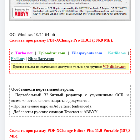
ОС:
Windows 10/11 64-bit
Скачать программу PDF-XChange Pro 11.0.1 (306,9 МБ):
с
Turbo.net
|
Uploadrar.com
|
Filespayouts.com
|
Katfile.ws
|
Frdl.my
|
Nitroflare.com
Прямая ссылка на скачивание доступна только для группы:
VIP-diakov.net
Особенности портативной версии:
- Портабельный 32-битный редактор с улучшенным OCR и
возможностью снятия защиты с документов.
- Пропатченное ядро as Advertiser (enhanced).
- Добавлены русские словари Tesseract и ABBYY.
Скачать программу PDF-XChange Editor Plus 11.0 Portable (187,3
МБ):