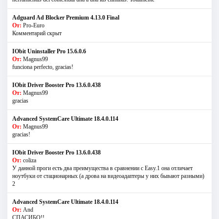
Adguard Ad Blocker Premium 4.13.0 Final
От:
Pro-Euro
Комментарий скрыт
IObit Uninstaller Pro 15.6.0.6
От:
Magnus99
funciona perfecto, gracias!
IObit Driver Booster Pro 13.6.0.438
От:
Magnus99
gracias
Advanced SystemCare Ultimate 18.4.0.114
От:
Magnus99
gracias!
IObit Driver Booster Pro 13.6.0.438
От:
coliza
У данной проги есть два преимущества в сравнении с Easy.1 она отличает
ноутбуки от стационарных (а дрова на видеоадаптеры у них бывают разными)
2
Advanced SystemCare Ultimate 18.4.0.114
От:
And
СПАСИБО!!