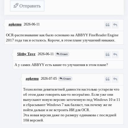
Отправить
apkemu
2026-06-11
OCR-распознавание как было основано на ABBYY FineReader Engine
2017 года так и осталось. Короче, в этом плане улучшений никаких.
Slithy Tove
2026-06-11
Ответ
А у самих ABBYY есть какие-то улучшения в этом плане?
apkemu
2026-07-05
Ответ
Технологии девятилетней давности настолько устарели что
об этом даже говорить как-то несерьёзно. Если уже они
выпускают новую версию заточенную под Windows 10 и 11
и сбрасывают Windows 7 как балласт, так почему же не
пойти дальше и не встроить ИИ для OCR.
Эта новая версия даже по размеру одинакова с последней
10й версией.