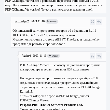
PDF-XChange.Viewer.Pro официально перестала обновляться с 2018
года. Подскажите, какая теперь программа является правопреемником
PDF-XChange.Viewer.Pro? То есть выпускается в развитии оной.
pc_help67
2023-11-16
Ответ
Официальный сайт
программы говорит об обратном и Build
10.1.3.383 ( 14 Nov 2023 ) самый актуальный
Можно посмотреть в сторону
ABBYY FineReader
или линейку
программ для работы с *pdf от Adobe
Valerj
2023-11-16
Ответ
PDF-XChange Viewer — многофункциональная программа
для просмотра и редактирования PDF документов.
Последняя версия программы выпущена в декабре 2018
года, после этого владельцы прекратили её дальнейшую
разработку и предлагают в качестве замены PDF-XChange
Editor[1].
https://ru.wikipedia.org/wiki/PDF-XChange_Viewer
PDF-XChange Viewer
Разработчик Tracker Software Products Ltd.
Операционная система Windows