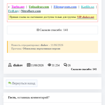
с
Turbo.net
|
Uploadrar.com
|
Filespayouts.com
|
Katfile.ws
|
Frdl.my
|
Nitroflare.com
Прямая ссылка на скачивание доступна только для группы:
VIP-diakov.net
Сказали спасибо: 141
Новость отредактировал:
diakov
- 11/06/2026
Причина:
Обновлена портативная версия
diakov
11/06/2026
31 254
26
Сказали спасибо: 141
Вернуться назад
Гость
, оставишь комментарий?