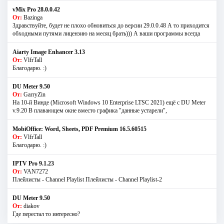
vMix Pro 28.0.0.42
От:
Bazinga
Здравствуйте, будет не плохо обновиться до версии 29.0.0.48 А то приходится
обходными путями лицензию на месяц брать))) А ваши программы всегда
Aiarty Image Enhancer 3.13
От:
VlfrTall
Благодарю. :)
DU Meter 9.50
От:
GarryZin
На 10-й Винде (Microsoft Windows 10 Enterprise LTSC 2021) ещё с DU Meter
v.9.20 В плавающем окне вместо графика "данные устарели",
MobiOffice: Word, Sheets, PDF Premium 16.5.60515
От:
VlfrTall
Благодарю. :)
IPTV Pro 9.1.23
От:
VAN7272
Плейлисты - Channel Playlist Плейлисты - Channel Playlist-2
DU Meter 9.50
От:
diakov
Где перестал то интересно?