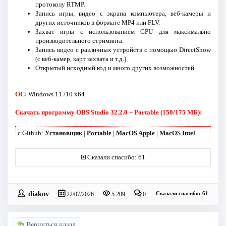
протоколу RTMP.
Запись игры, видео с экрана компьютера, веб-камеры и
других источников в формате MP4 или FLV.
Захват игры с использованием GPU для максимально
производительного стриминга.
Запись видео с различных устройств с помощью DirectShow
(с веб-камер, карт захвата и т.д.).
Открытый исходный код и много других возможностей.
ОС:
Windows 11 /10 x64
Скачать программу OBS Studio 32.2.0 + Portable (150/175 МБ):
с Github:
Установщик
|
Portable
|
MacOS Apple
|
MacOS Intel
Сказали спасибо: 61
diakov
Сказали спасибо: 61
22/07/2026
5 209
0
Вернуться назад