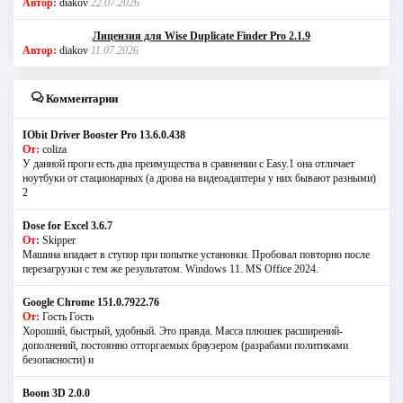
Автор:
diakov
22.07.2026
Лицензия для Wise Duplicate Finder Pro 2.1.9
Автор:
diakov
11.07.2026
Комментарии
IObit Driver Booster Pro 13.6.0.438
От:
coliza
У данной проги есть два преимущества в сравнении с Easy.1 она отличает
ноутбуки от стационарных (а дрова на видеоадаптеры у них бывают разными)
2
Dose for Excel 3.6.7
От:
Skipper
Машина впадает в ступор при попытке установки. Пробовал повторно после
перезагрузки с тем же результатом. Windows 11. MS Offiсe 2024.
Google Chrome 151.0.7922.76
От:
Гость Гость
Хороший, быстрый, удобный. Это правда. Масса плюшек расширений-
дополнений, постоянно отторгаемых браузером (разрабами политиками
безопасности) и
Boom 3D 2.0.0