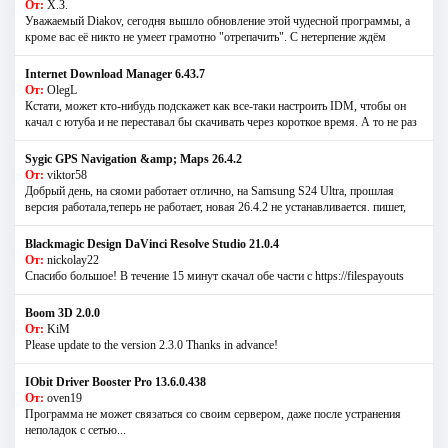
От:
Х.З.
Уважаемый Diakov, сегодня вышло обновление этой чудесной программы, а
кроме вас её никто не умеет грамотно "отрепачить". С нетерпение ждём
Internet Download Manager 6.43.7
От:
OlegL
Кстати, может кто-нибудь подскажет как все-таки настроить IDM, чтобы он
качал с ютуба и не переставал бы скачивать через короткое время. А то не раз
Sygic GPS Navigation &amp; Maps 26.4.2
От:
viktor58
Добрый день, на сяоми работает отлично, на Samsung S24 Ultra, прошлая
версия работала,теперь не работает, новая 26.4.2 не устанавливается. пишет,
Blackmagic Design DaVinci Resolve Studio 21.0.4
От:
nickolay22
Спасибо большое! В течение 15 минут скачал обе части с https://filespayouts
Boom 3D 2.0.0
От:
KiM
Please update to the version 2.3.0 Thanks in advance!
IObit Driver Booster Pro 13.6.0.438
От:
oven19
Программа не может связаться со своим сервером, даже после устранения
неполадок с сетью...