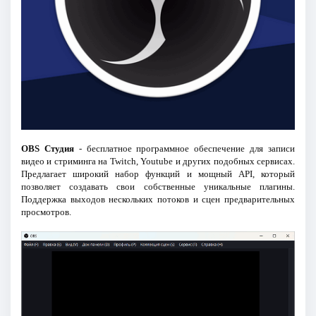
OBS Студия
- бесплатное программное обеспечение для записи
видео и стриминга на Twitch, Youtube и других подобных сервисах.
Предлагает широкий набор функций и мощный API, который
позволяет создавать свои собственные уникальные плагины.
Поддержка выходов нескольких потоков и сцен предварительных
просмотров.