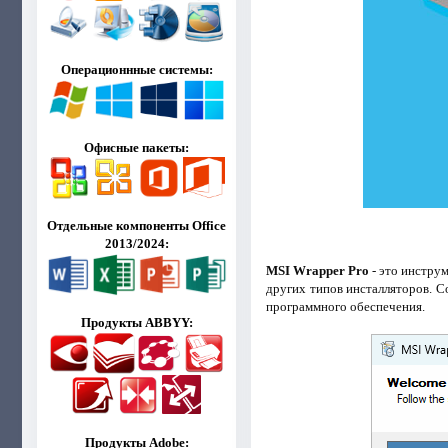
Операционнные системы:
Офисные пакеты:
Отдельные компоненты Office
2013/2024:
MSI Wrapper Pro
- это инстру
других типов инсталляторов. 
программного обеспечения.
Продукты ABBYY:
Продукты Adobe: