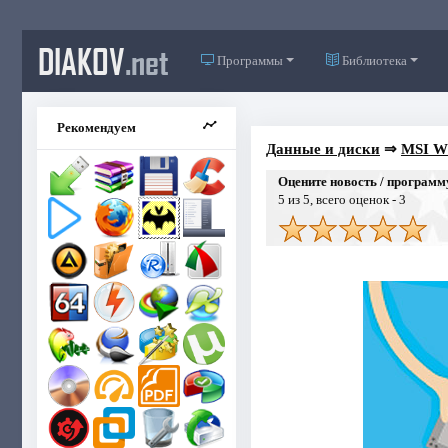
DIAKOV
.net
Программы
Библиотека
Рекомендуем
Данные и диски
⇒
MSI Wr
Оцените новость / программ
5
из 5, всего оценок -
3