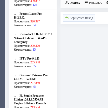
Просмотров:
409 887
diakov
19/07/2025
Комментариев:
124
→
Process Lasso Pro
18.2.3.42
Вернуться назад
Просмотров:
326 397
Комментариев:
64
→
R-Studio 9.5 Build 191810
Network Edition + WinPE +
Emergency
Просмотров:
299 320
Комментариев:
35
→
IPTV Pro 9.1.23
Просмотров:
265 548
Комментариев:
65
→
Goversoft Privazer Pro
4.0.125 + Portable
Просмотров:
227 859
Комментариев:
45
→
FL Studio Producer
Edition v26.1.3.5570 All
Plugins Edition + Portable
Просмотров:
213 584