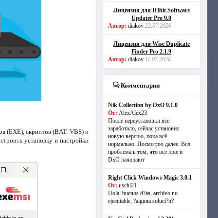
Лицензия для IObit Software
Updater Pro 9.0
Автор:
diakov
22.07.2026
Лицензия для Wise Duplicate
Finder Pro 2.1.9
Автор:
diakov
11.07.2026
Комментарии
Nik Collection by DxO 9.1.0
От:
AlexAlex23
После переустановки всё
заработало, сейчас установил
в (EXE), скриптов (BAT, VBS) и
новую версию, пока всё
строить установку и настройки
нормально. Посмотрю далее. Вся
проблема в том, что все проги
DxO начинают
Right Click Windows Magic 3.0.1
От:
uschi21
Hola, buenos d?as, archivo no
ejecutable, ?alguna soluci?n?