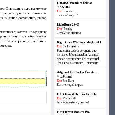
UltraISO Premium Edition
9.7.6.3860
тов. С помощью него вы можете
От:
Ярослав
е среды и другие компоненты.
спасибо! мяу !!!
ицензионное соглашение, выбор
LightBurn 2.0.03
От:
Nikolay
бственных диалогов и поддержку
Огромное спасибо
деинсталляции для обеспечения
ть процесс распространения и
Right Click Windows Magic 3.0.1
ьютерах.
От:
Carlos garcia
Para quitar toda la porqueria que
instala en hibituninstaller (gratuito)
opcion herramientas del contextual
una a una las eliminas. Totalmente
Adguard Ad Blocker Premium
4.13.0 Final
От:
Pro-Euro
Комментарий скрыт
IObit Uninstaller Pro 15.6.0.6
От:
Magnus99
funciona perfecto, gracias!
IObit Driver Booster Pro