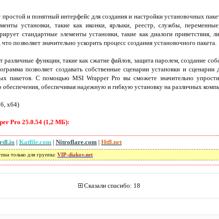
 простой и понятный интерфейс для создания и настройки установочных паке
ементы установки, такие как иконки, ярлыки, реестр, службы, переменны
рирует стандартные элементы установки, такие как диалоги приветствия, л
 что позволяет значительно ускорить процесс создания установочного пакета.
 различные функции, такие как сжатие файлов, защита паролем, создание со
рограмма позволяет создавать собственные сценарии установки и сценарии 
ных пакетов. С помощью MSI Wrapper Pro вы сможете значительно упрости
 обеспечения, обеспечивая надежную и гибкую установку на различных комп
86, x64)
r Pro 25.0.54 (1,2 МБ):
rdl.io
|
Katfile.com
|
Nitroflare.com
|
Htfl.net
упна только для группы:
VIP-diakov.net
Сказали спасибо: 18