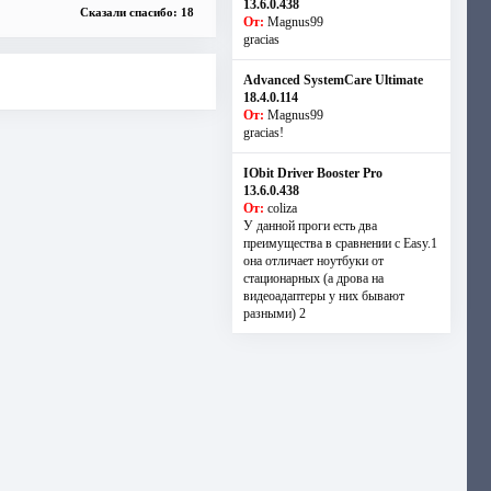
13.6.0.438
Сказали спасибо: 18
От:
Magnus99
gracias
Advanced SystemCare Ultimate
18.4.0.114
От:
Magnus99
gracias!
IObit Driver Booster Pro
13.6.0.438
От:
coliza
У данной проги есть два
преимущества в сравнении с Easy.1
она отличает ноутбуки от
стационарных (а дрова на
видеоадаптеры у них бывают
разными) 2