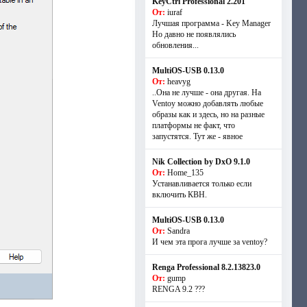
KeyCtrl Professional 2.201
От:
iuraf
Лучшая программа - Key Manager
Но давно не появлялись
обновления...
MultiOS-USB 0.13.0
От:
heavyg
..Она не лучше - она другая. На
Ventoy можно добавлять любые
образы как и здесь, но на разные
платформы не факт, что
запустятся. Тут же - явное
Nik Collection by DxO 9.1.0
От:
Home_135
Устанавливается только если
включить КВН.
MultiOS-USB 0.13.0
От:
Sandra
И чем эта прога лучше за ventoy?
Renga Professional 8.2.13823.0
От:
gump
RENGA 9.2 ???