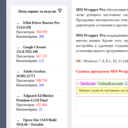
MSI Wrapper Pro
обеспечивает
Популярное за неделю
легко добавить кастомные эл
Программа автоматически гене
→
IObit Driver Booster Pro
директории установки и другие,
13.6.0.438
Просмотров:
704 979
MSI Wrapper Pro
поддерживает
Комментариев:
309
многих языков. Кроме того, п
настройки и удаления создан
→
Google Chrome
установки вашего программного
151.0.7922.109
Просмотров:
567 531
Комментариев:
122
ОС:
Windows 7, 8, 8.1, 10, 11 (x
Скачать программу MSI Wrappe
→
Adobe Acrobat
26.001.21771
Просмотров:
508 736
с
Turbo.net
|
Uploadrar.com
|
F
Комментариев:
264
Прямая ссылка на скачивание дост
→
Adguard Ad Blocker
Premium 4.13.0 Final
Просмотров:
455 464
Комментариев:
55
→
Opera One 134.0 Build
5954.46 + Portable