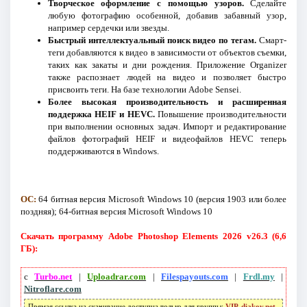
Творческое оформление с помощью узоров.
Сделайте
любую фотографию особенной, добавив забавный узор,
например сердечки или звезды.
Быстрый интеллектуальный поиск видео по тегам.
Смарт-
теги добавляются к видео в зависимости от объектов съемки,
таких как закаты и дни рождения. Приложение Organizer
также распознает людей на видео и позволяет быстро
присвоить теги. На базе технологии Adobe Sensei.
Более высокая производительность и расширенная
поддержка HEIF и HEVC.
Повышение производительности
при выполнении основных задач. Импорт и редактирование
файлов фотографий HEIF и видеофайлов HEVC теперь
поддерживаются в Windows.
ОС:
64 битная версия Microsoft Windows 10 (версия 1903 или более
поздняя); 64-битная версия Microsoft Windows 10
Скачать программу Adobe Photoshop Elements 2026 v26.3 (6,6
ГБ):
с
Turbo.net
|
Uploadrar.com
|
Filespayouts.com
|
Frdl.my
|
Nitroflare.com
Прямая ссылка на скачивание доступна только для группы:
VIP-diakov.net