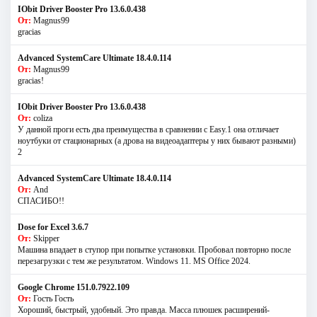
IObit Driver Booster Pro 13.6.0.438
От:
Magnus99
gracias
Advanced SystemCare Ultimate 18.4.0.114
От:
Magnus99
gracias!
IObit Driver Booster Pro 13.6.0.438
От:
coliza
У данной проги есть два преимущества в сравнении с Easy.1 она отличает
ноутбуки от стационарных (а дрова на видеоадаптеры у них бывают разными)
2
Advanced SystemCare Ultimate 18.4.0.114
От:
And
СПАСИБО!!
Dose for Excel 3.6.7
От:
Skipper
Машина впадает в ступор при попытке установки. Пробовал повторно после
перезагрузки с тем же результатом. Windows 11. MS Offiсe 2024.
Google Chrome 151.0.7922.109
От:
Гость Гость
Хороший, быстрый, удобный. Это правда. Масса плюшек расширений-