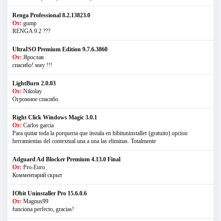
Renga Professional 8.2.13823.0
От:
gump
RENGA 9.2 ???
UltraISO Premium Edition 9.7.6.3860
От:
Ярослав
спасибо! мяу !!!
LightBurn 2.0.03
От:
Nikolay
Огромное спасибо
Right Click Windows Magic 3.0.1
От:
Carlos garcia
Para quitar toda la porqueria que instala en hibituninstaller (gratuito) opcion
herramientas del contextual una a una las eliminas. Totalmente
Adguard Ad Blocker Premium 4.13.0 Final
От:
Pro-Euro
Комментарий скрыт
IObit Uninstaller Pro 15.6.0.6
От:
Magnus99
funciona perfecto, gracias!