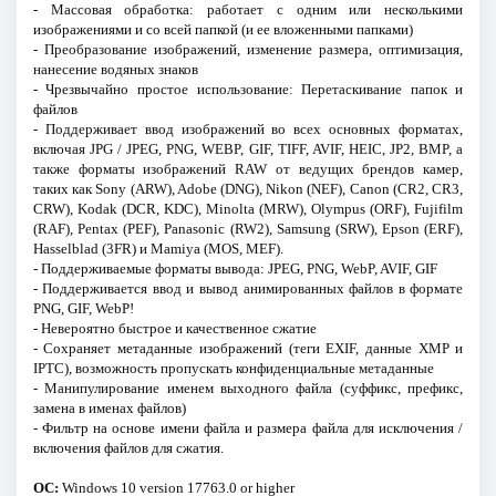
- Массовая обработка: работает с одним или несколькими
изображениями и со всей папкой (и ее вложенными папками)
- Преобразование изображений, изменение размера, оптимизация,
нанесение водяных знаков
- Чрезвычайно простое использование: Перетаскивание папок и
файлов
- Поддерживает ввод изображений во всех основных форматах,
включая JPG / JPEG, PNG, WEBP, GIF, TIFF, AVIF, HEIC, JP2, BMP, а
также форматы изображений RAW от ведущих брендов камер,
таких как Sony (ARW), Adobe (DNG), Nikon (NEF), Canon (CR2, CR3,
CRW), Kodak (DCR, KDC), Minolta (MRW), Olympus (ORF), Fujifilm
(RAF), Pentax (PEF), Panasonic (RW2), Samsung (SRW), Epson (ERF),
Hasselblad (3FR) и Mamiya (MOS, MEF).
- Поддерживаемые форматы вывода: JPEG, PNG, WebP, AVIF, GIF
- Поддерживается ввод и вывод анимированных файлов в формате
PNG, GIF, WebP!
- Невероятно быстрое и качественное сжатие
- Сохраняет метаданные изображений (теги EXIF, данные XMP и
IPTC), возможность пропускать конфиденциальные метаданные
- Манипулирование именем выходного файла (суффикс, префикс,
замена в именах файлов)
- Фильтр на основе имени файла и размера файла для исключения /
включения файлов для сжатия.
ОС:
Windows 10 version 17763.0 or higher