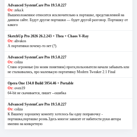
Advanced SystemCare Pro 19.5.0.227
От:
zeka.k
Вышеизложенное относится исключительно к порташке, представленной на
данном сайте. Будут другие порташки — будет другой разговор. Порташку от
какого
SketchUp Pro 2026 26.2.243 + Thea + Chaos V-Ray
От:
alivakos
А портативки почему-то нет (?).
Advanced SystemCare Pro 19.5.0.227
От:
coliza
Ставя огромные (по моим понятиям) проги,пользователи начали забывать или
не сталкивались, про маленькую портативку Modern Tweaker 2.1 Final
Opera One 134.0 Build 5954.46 + Portable
От:
oven19
64-bit не скачивается, пишет --ошибка
Advanced SystemCare Pro 19.5.0.227
От:
coliza
К Вашему хорошему коменту хотелось бы одну поправочку -
порташка,порташке рознь.Здесь многое зависит от набитости руки автора
именно на конкретную