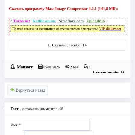
Скачать программу Mass Image Compressor 4.2.1 (141,8 МБ):
с
Turbo.net
|
Katfile.online
|
Nitroflare.com
|
Uploady.io
|
Прямая ссылка на скачивание доступна только для группы:
VIP-diakov.net
Сказали спасибо: 14
Mansory
05/01/2026
2 614
1
Сказали спасибо: 14
Вернуться назад
Гость
, оставишь комментарий?
Имя:
*