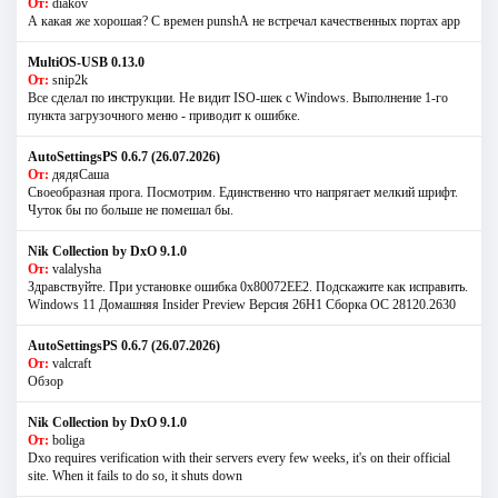
От:
diakov
А какая же хорошая? С времен punshА не встречал качественных портах app
MultiOS-USB 0.13.0
От:
snip2k
Все сделал по инструкции. Не видит ISO-шек с Windows. Выполнение 1-го
пункта загрузочного меню - приводит к ошибке.
AutoSettingsPS 0.6.7 (26.07.2026)
От:
дядяСаша
Своеобразная прога. Посмотрим. Единственно что напрягает мелкий шрифт.
Чуток бы по больше не помешал бы.
Nik Collection by DxO 9.1.0
От:
valalysha
Здравствуйте. При установке ошибка 0х80072EE2. Подскажите как исправить.
Windows 11 Домашняя Insider Preview Версия 26H1 Сборка ОС 28120.2630
AutoSettingsPS 0.6.7 (26.07.2026)
От:
valcraft
Обзор
Nik Collection by DxO 9.1.0
От:
boliga
Dxo requires verification with their servers every few weeks, it's on their official
site. When it fails to do so, it shuts down