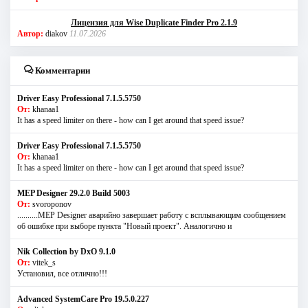
Лицензия для Wise Duplicate Finder Pro 2.1.9
Автор:
diakov
11.07.2026
Комментарии
Driver Easy Professional 7.1.5.5750
От:
khanaa1
It has a speed limiter on there - how can I get around that speed issue?
Driver Easy Professional 7.1.5.5750
От:
khanaa1
It has a speed limiter on there - how can I get around that speed issue?
MEP Designer 29.2.0 Build 5003
От:
svoroponov
..........MEP Designer аварийно завершает работу с всплывающим сообщением
об ошибке при выборе пункта "Новый проект". Аналогично и
Nik Collection by DxO 9.1.0
От:
vitek_s
Установил, все отлично!!!
Advanced SystemCare Pro 19.5.0.227