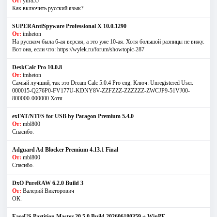
От:
yura55
Как включить русский язык?
SUPERAntiSpyware Professional X 10.0.1290
От:
imheton
На русском была 6-ая версия, а это уже 10-ая. Хотя большой разницы не вижу.
Вот она, если что: https://wylek.ru/forum/showtopic-287
DeskCalc Pro 10.0.8
От:
imheton
Самый лучший, так это Dream Calc 5.0.4 Pro eng. Ключ: Unregistered User.
000015-Q276P0-FV177U-KDNY8V-ZZFZZZ-ZZZZZZ-ZWCJP9-51VJ00-
800000-000000 Хотя
exFAT/NTFS for USB by Paragon Premium 5.4.0
От:
mbl800
Спасибо.
Adguard Ad Blocker Premium 4.13.1 Final
От:
mbl800
Спасибо.
DxO PureRAW 6.2.0 Build 3
От:
Валерий Викторович
ОК.
EaseUS Partition Master 20.5.0 Build 202606180359 + WinPE