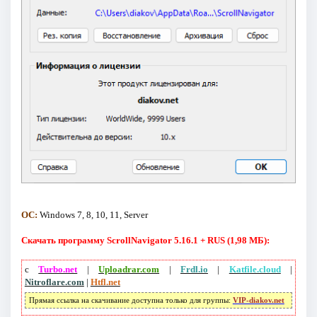
ОС:
Windows 7, 8, 10, 11, Server
Скачать программу ScrollNavigator 5.16.1 + RUS (1,98 МБ):
с
Turbo.net
|
Uploadrar.com
|
Frdl.io
|
Katfile.cloud
|
Nitroflare.com
|
Htfl.net
Прямая ссылка на скачивание доступна только для группы:
VIP-diakov.net