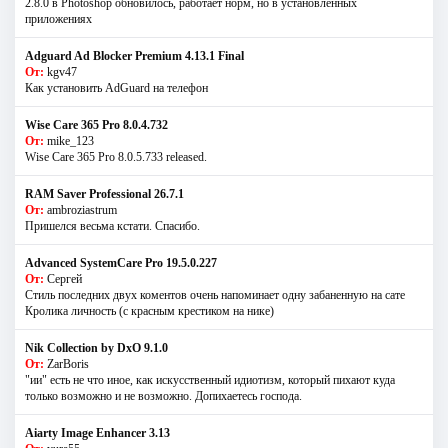
2.8.0 в Photoshop обновилось, работает норм, но в установленных
приложениях
Adguard Ad Blocker Premium 4.13.1 Final
От:
kgv47
Как установить AdGuard на телефон
Wise Care 365 Pro 8.0.4.732
От:
mike_123
Wise Care 365 Pro 8.0.5.733 released.
RAM Saver Professional 26.7.1
От:
ambroziastrum
Пришелся весьма кстати. Спасибо.
Advanced SystemCare Pro 19.5.0.227
От:
Сергей
Стиль последних двух коментов очень напоминает одну забаненную на сате
Кролика личность (с красным крестиком на нике)
Nik Collection by DxO 9.1.0
От:
ZarBoris
"ии" есть не что иное, как искусственный идиотизм, который пихают куда
только возможно и не возможно. Допихаетесь господа.
Aiarty Image Enhancer 3.13