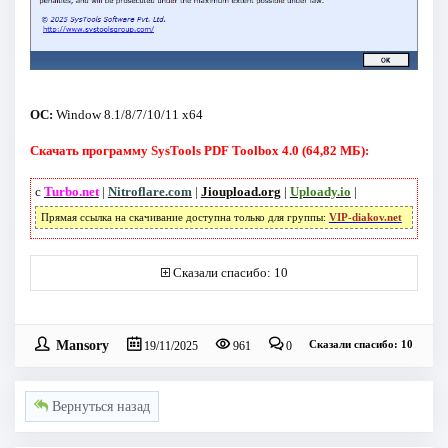
ОС:
Window 8.1/8/7/10/11 x64
Скачать программу SysTools PDF Toolbox 4.0 (64,82 МБ):
с
Turbo.net
|
Nitroflare.com
|
Jioupload.org
|
Uploady.io
|
Прямая ссылка на скачивание доступна только для группы:
VIP-diakov.net
Сказали спасибо: 10
Mansory
Сказали спасибо: 10
19/11/2025
961
0
Вернуться назад