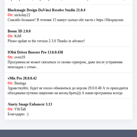
Blackmagic Design DaVinci Resolve Studio 21.0.4
От:
nickolay22
Спасибо большое! В течение 15 минут скачал обе части с https://filespayouts
Boom 3D 2.0.0
От:
KiM
Please update to the version 2.3.0 Thanks in advance!
IObit Driver Booster Pro 13.6.0.438
От:
oven19
Программа не может связаться со своим сервером, даже после устранения
неполадок с сетью...
vMix Pro 28.0.0.42
От:
Bazinga
Здравствуйте, будет не плохо обновиться до версии 29.0.0.48 А то приходится
обходными путями лицензию на месяц брать))) А ваши программы всегда
Aiarty Image Enhancer 3.13
От:
VlfrTall
Благодарю. :)