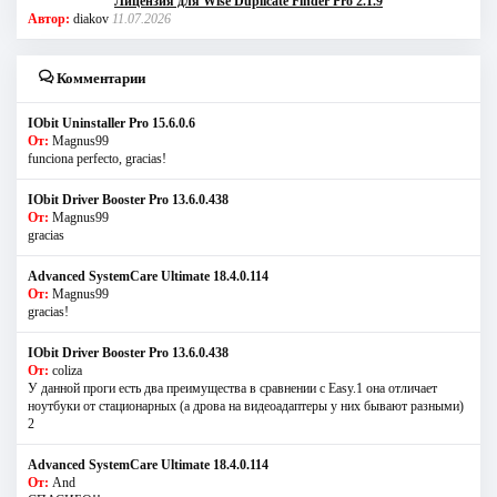
Лицензия для Wise Duplicate Finder Pro 2.1.9
Автор:
diakov
11.07.2026
Комментарии
IObit Uninstaller Pro 15.6.0.6
От:
Magnus99
funciona perfecto, gracias!
IObit Driver Booster Pro 13.6.0.438
От:
Magnus99
gracias
Advanced SystemCare Ultimate 18.4.0.114
От:
Magnus99
gracias!
IObit Driver Booster Pro 13.6.0.438
От:
coliza
У данной проги есть два преимущества в сравнении с Easy.1 она отличает
ноутбуки от стационарных (а дрова на видеоадаптеры у них бывают разными)
2
Advanced SystemCare Ultimate 18.4.0.114
От:
And