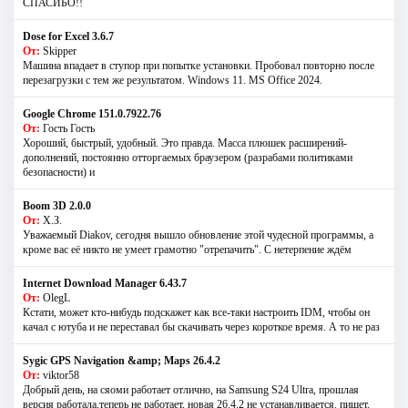
СПАСИБО!!
Dose for Excel 3.6.7
От:
Skipper
Машина впадает в ступор при попытке установки. Пробовал повторно после
перезагрузки с тем же результатом. Windows 11. MS Offiсe 2024.
Google Chrome 151.0.7922.76
От:
Гость Гость
Хороший, быстрый, удобный. Это правда. Масса плюшек расширений-
дополнений, постоянно отторгаемых браузером (разрабами политиками
безопасности) и
Boom 3D 2.0.0
От:
Х.З.
Уважаемый Diakov, сегодня вышло обновление этой чудесной программы, а
кроме вас её никто не умеет грамотно "отрепачить". С нетерпение ждём
Internet Download Manager 6.43.7
От:
OlegL
Кстати, может кто-нибудь подскажет как все-таки настроить IDM, чтобы он
качал с ютуба и не переставал бы скачивать через короткое время. А то не раз
Sygic GPS Navigation &amp; Maps 26.4.2
От:
viktor58
Добрый день, на сяоми работает отлично, на Samsung S24 Ultra, прошлая
версия работала,теперь не работает, новая 26.4.2 не устанавливается. пишет,