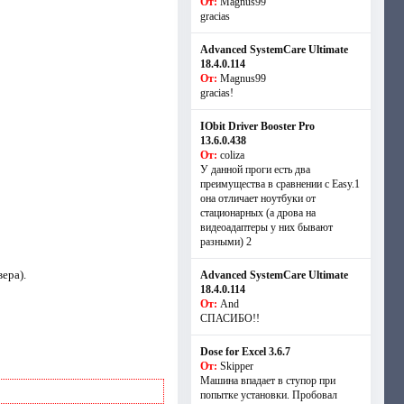
От:
Magnus99
gracias
Advanced SystemCare Ultimate
18.4.0.114
От:
Magnus99
gracias!
IObit Driver Booster Pro
13.6.0.438
От:
coliza
У данной проги есть два
преимущества в сравнении с Easy.1
она отличает ноутбуки от
стационарных (а дрова на
видеоадаптеры у них бывают
разными) 2
ера).
Advanced SystemCare Ultimate
18.4.0.114
От:
And
СПАСИБО!!
Dose for Excel 3.6.7
От:
Skipper
Машина впадает в ступор при
попытке установки. Пробовал