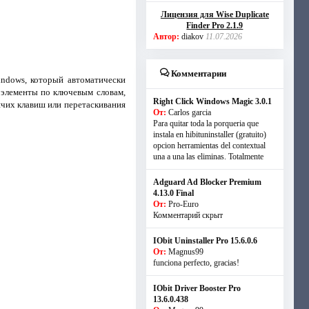
Лицензия для Wise Duplicate
Finder Pro 2.1.9
Автор:
diakov
11.07.2026
Комментарии
ndows, который автоматически
е элементы по ключевым словам,
Right Click Windows Magic 3.0.1
ячих клавиш или перетаскивания
От:
Carlos garcia
Para quitar toda la porqueria que
instala en hibituninstaller (gratuito)
opcion herramientas del contextual
una a una las eliminas. Totalmente
Adguard Ad Blocker Premium
4.13.0 Final
От:
Pro-Euro
Комментарий скрыт
IObit Uninstaller Pro 15.6.0.6
От:
Magnus99
funciona perfecto, gracias!
IObit Driver Booster Pro
13.6.0.438