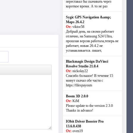
переставал бы скачивать через
короткое время. А то не раз
Sygic GPS Navigation &amp;
Maps 26.4.2
От:
viktor58
Добрый день, на сяоми работает
отлично, на Samsung S24 Ultra,
прошлая версия работала,теперь не
работает, новая 26.4.2 не
устанавливается. пишет,
Blackmagic Design DaVinci
Resolve Studio 21.0.4
От:
nickolay22
Спасибо большое! В течение 15
минут скачал обе части с
https://filespayouts
Boom 3D 2.0.0
От:
KiM
Please update to the version 2.3.0
Thanks in advance!
IObit Driver Booster Pro
13.6.0.438
От:
oven19