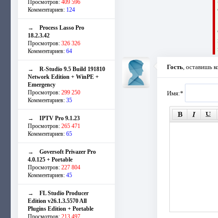
Просмотров:
409 596
Комментариев:
124
→
Process Lasso Pro
18.2.3.42
Просмотров:
326 326
Комментариев:
64
Гость
, оставишь 
→
R-Studio 9.5 Build 191810
Network Edition + WinPE +
Emergency
Просмотров:
299 250
Имя:
*
Комментариев:
35
→
IPTV Pro 9.1.23
Просмотров:
265 471
Комментариев:
65
→
Goversoft Privazer Pro
4.0.125 + Portable
Просмотров:
227 804
Комментариев:
45
→
FL Studio Producer
Edition v26.1.3.5570 All
Plugins Edition + Portable
Просмотров:
213 497