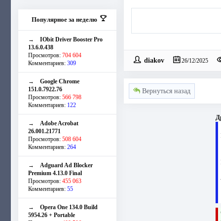
Популярное за неделю
→
IObit Driver Booster Pro
13.6.0.438
Просмотров:
704 604
diakov
26/12/2025
Комментариев:
309
→
Google Chrome
151.0.7922.76
Вернуться назад
Просмотров:
566 798
Комментариев:
122
Д
→
Adobe Acrobat
26.001.21771
Просмотров:
508 604
Комментариев:
264
→
Adguard Ad Blocker
Premium 4.13.0 Final
Просмотров:
455 063
Комментариев:
55
→
Opera One 134.0 Build
5954.26 + Portable