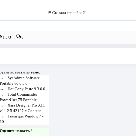
Сказали спасибо: 21
1 373
0
ругие новости по теме:
→
SysAdmin Software
Portable v0.6.5.0
→
Hot Copy Paste 9.3.0.0
→
Total Commander
PowerUser 75 Portable
→
Xara Designer Pro X11
v11.2.5.42127 + Content
→
Темы для Window 7 -
10
Оцените новость /