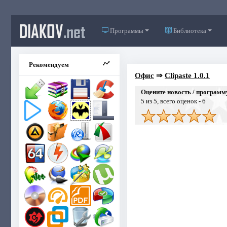
DIAKOV
.net
Программы
Библиотека
Рекомендуем
Офис
⇒
Clipaste 1.0.1
Оцените новость / программ
5
из 5, всего оценок -
6