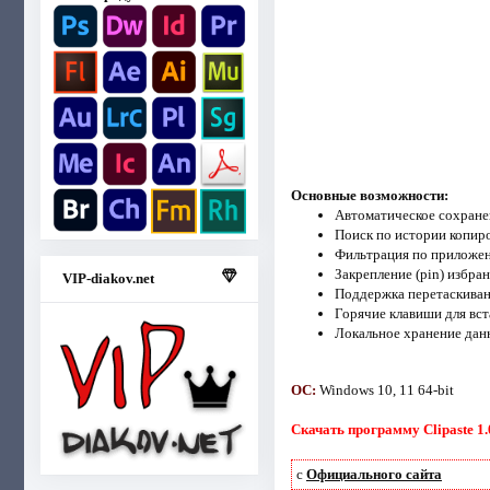
Основные возможности:
Автоматическое сохранен
Поиск по истории копир
Фильтрация по приложени
Закрепление (pin) избра
VIP-diakov.net
Поддержка перетаскиван
Горячие клавиши для вс
Локальное хранение данн
ОС:
Windows 10, 11 64-bit
Скачать программу Clipaste 1.0
с
Официального сайта