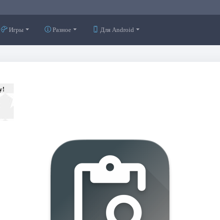
Игры
Разное
Для Android
у!