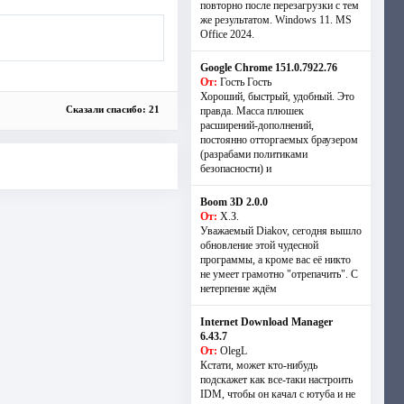
повторно после перезагрузки с тем
же результатом. Windows 11. MS
Offiсe 2024.
Google Chrome 151.0.7922.76
От:
Гость Гость
Хороший, быстрый, удобный. Это
Сказали спасибо: 21
правда. Масса плюшек
расширений-дополнений,
постоянно отторгаемых браузером
(разрабами политиками
безопасности) и
Boom 3D 2.0.0
От:
Х.З.
Уважаемый Diakov, сегодня вышло
обновление этой чудесной
программы, а кроме вас её никто
не умеет грамотно "отрепачить". С
нетерпение ждём
Internet Download Manager
6.43.7
От:
OlegL
Кстати, может кто-нибудь
подскажет как все-таки настроить
IDM, чтобы он качал с ютуба и не