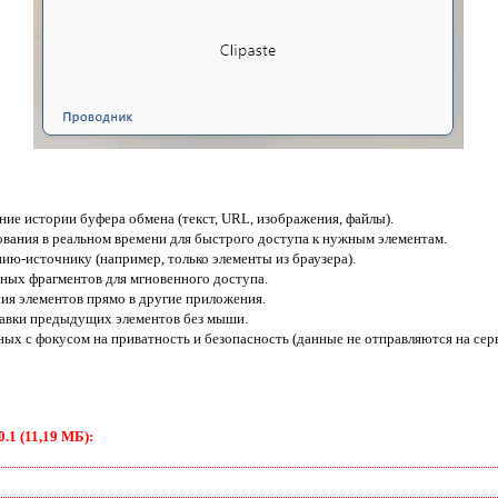
ие истории буфера обмена (текст, URL, изображения, файлы).
ования в реальном времени для быстрого доступа к нужным элементам.
ю-источнику (например, только элементы из браузера).
нных фрагментов для мгновенного доступа.
ия элементов прямо в другие приложения.
тавки предыдущих элементов без мыши.
ых с фокусом на приватность и безопасность (данные не отправляются на серв
.1 (11,19 МБ):