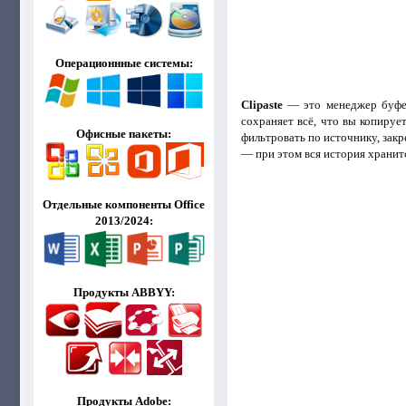
Операционнные системы:
Clipaste
— это менеджер буфер
сохраняет всё, что вы копируе
Офисные пакеты:
фильтровать по источнику, зак
— при этом вся история хранит
Отдельные компоненты Office
2013/2024:
Продукты ABBYY:
Продукты Adobe: