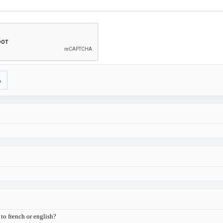
ь
o french or english?