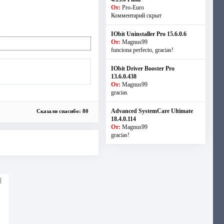
От:
Pro-Euro
Комментарий скрыт
IObit Uninstaller Pro 15.6.0.6
От:
Magnus99
funciona perfecto, gracias!
IObit Driver Booster Pro
13.6.0.438
От:
Magnus99
gracias
Advanced SystemCare Ultimate
Сказали спасибо: 80
18.4.0.114
От:
Magnus99
gracias!
|