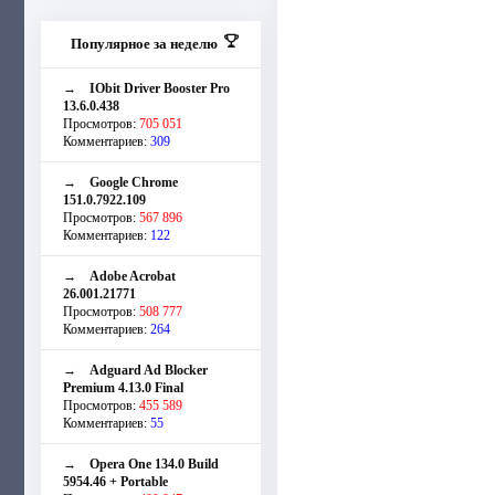
Популярное за неделю
→
IObit Driver Booster Pro
13.6.0.438
Просмотров:
705 051
Комментариев:
309
→
Google Chrome
151.0.7922.109
Просмотров:
567 896
Комментариев:
122
→
Adobe Acrobat
26.001.21771
Просмотров:
508 777
Комментариев:
264
→
Adguard Ad Blocker
Premium 4.13.0 Final
Просмотров:
455 589
Комментариев:
55
→
Opera One 134.0 Build
5954.46 + Portable