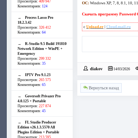
Просмотров:
409 947
ОС:
Windows XP, 7, 8, 8.1, 10, 1
Комментариев:
124
Скачать программу Password G
→
Process Lasso Pro
18.2.3.42
с
Upload.ee
|
Cloud.mail.ru
Просмотров:
326 412
Комментариев:
64
→
R-Studio 9.5 Build 191810
Network Edition + WinPE +
Emergency
Просмотров:
299 332
Комментариев:
35
diakov
14/03/2026
→
IPTV Pro 9.1.23
Просмотров:
265 575
Комментариев:
65
Вернуться назад
→
Goversoft Privazer Pro
4.0.125 + Portable
Просмотров:
227 874
Комментариев:
45
→
FL Studio Producer
Edition v26.1.3.5570 All
Plugins Edition + Portable
Просмотров:
213 595