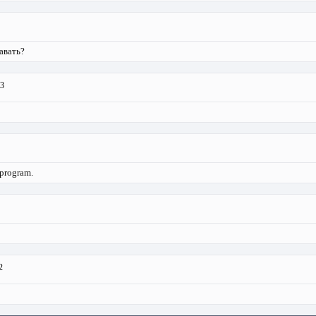
авать?
3
 program.
2