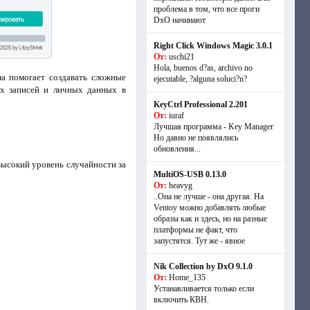
проблема в том, что все проги
DxO начинают
Right Click Windows Magic 3.0.1
От:
uschi21
Hola, buenos d?as, archivo no
а помогает создавать сложные
ejecutable, ?alguna soluci?n?
ых записей и личных данных в
KeyCtrl Professional 2.201
От:
iuraf
Лучшая программа - Key Manager
Но давно не появлялись
обновления...
высокий уровень случайности за
MultiOS-USB 0.13.0
От:
heavyg
..Она не лучше - она другая. На
Ventoy можно добавлять любые
образы как и здесь, но на разные
платформы не факт, что
запустятся. Тут же - явное
Nik Collection by DxO 9.1.0
От:
Home_135
Устанавливается только если
включить КВН.