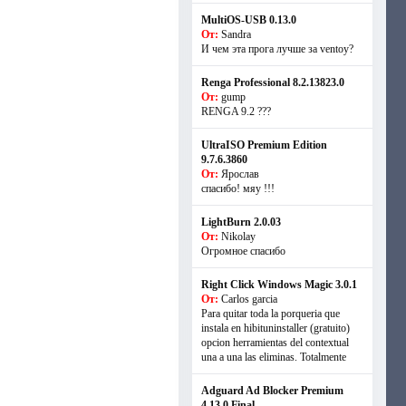
MultiOS-USB 0.13.0
От:
Sandra
И чем эта прога лучше за ventoy?
Renga Professional 8.2.13823.0
От:
gump
RENGA 9.2 ???
UltraISO Premium Edition
9.7.6.3860
От:
Ярослав
спасибо! мяу !!!
LightBurn 2.0.03
От:
Nikolay
Огромное спасибо
Right Click Windows Magic 3.0.1
От:
Carlos garcia
Para quitar toda la porqueria que
instala en hibituninstaller (gratuito)
opcion herramientas del contextual
una a una las eliminas. Totalmente
Adguard Ad Blocker Premium
4.13.0 Final