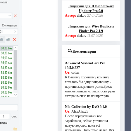
Лицензия для IObit Software
Updater Pro 9.0
Автор:
diakov
22.07.2026
Лицензия для Wise Duplicate
Finder Pro 2.1.9
Автор:
diakov
11.07.2026
Комментарии
Advanced SystemCare Pro
19.5.0.227
От:
coliza
К Вашему хорошему коменту
хотелось бы одну поправочку -
порташка,порташке рознь.Здесь
многое зависит от набитости руки
автора именно на конкретную
Nik Collection by DxO 9.1.0
От:
AlexAlex23
После переустановки всё
заработало, сейчас установил
новую версию, пока всё
нормально. Посмотрю далее. Вся