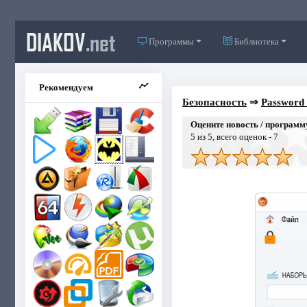
DIAKOV
.net
Программы
Библиотека
Рекомендуем
Безопасность
⇒
Password 
Оцените новость / программ
5
из 5, всего оценок -
7