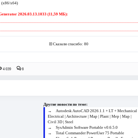
1 (x86/x64)
enerator 2026.03.13.1033 (11,59 МБ):
Сказали спасибо: 80
4 039
8
Другие новости по теме:
→
Autodesk AutoCAD 2026.1.1 + LT + Mechanical 
Electrical | Architecture | Map | Plant | Mep | Map |
Civil 3D | Steel
→
SysAdmin Software Portable v0.6.5.0
→
Total Commander PowerUser 75 Portable