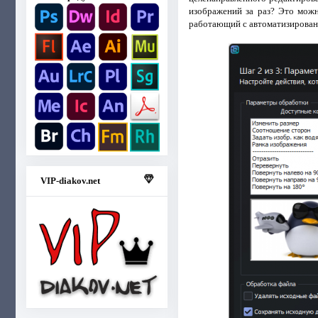
изображений за раз? Это можн
работающий с автоматизированн
VIP-diakov.net