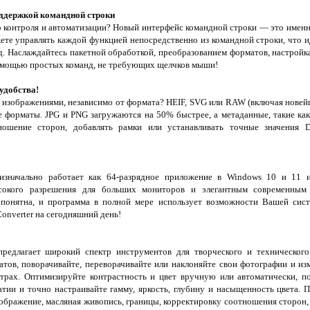
оддержкой командной строки
 контроля и автоматизации? Новый интерфейс командной строки — это именн
е управлять каждой функцией непосредственно из командной строки, что 
д. Наслаждайтесь пакетной обработкой, преобразованием форматов, настройк
помощью простых команд, не требующих щелчков мыши!
удобства!
и изображениями, независимо от формата? HEIF, SVG или RAW (включая новей
 форматы. JPG и PNG загружаются на 50% быстрее, а метаданные, такие ка
ношение сторон, добавлять рамки или устанавливать точные значения 
 изначально работает как 64-разрядное приложение в Windows 10 и 11 
сокого разрешения для больших мониторов и элегантным современным
понятна, и программа в полной мере использует возможности Вашей си
nverter на сегодняшний день!
предлагает широкий спектр инструментов для творческого и технического
тов, поворачивайте, переворачивайте или наклоняйте свои фотографии и изм
трах. Оптимизируйте контрастность и цвет вручную или автоматически, п
тии и точно настраивайте гамму, яркость, глубину и насыщенность цвета. 
изображение, масляная живопись, границы, корректировку соотношения сторон