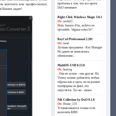
проблема в том, что все проги
ль контента или профессионал,
DxO начинают
я Ваших задач!
Right Click Windows Magic 3.0.1
От:
uschi21
Hola, buenos d?as, archivo no
ejecutable, ?alguna soluci?n?
KeyCtrl Professional 2.201
От:
iuraf
Лучшая программа - Key Manager
Но давно не появлялись
обновления...
MultiOS-USB 0.13.0
От:
heavyg
..Она не лучше - она другая. На
Ventoy можно добавлять любые
образы как и здесь, но на разные
платформы не факт, что
запустятся. Тут же - явное
Nik Collection by DxO 9.1.0
От:
Home_135
Устанавливается только если
включить КВН.