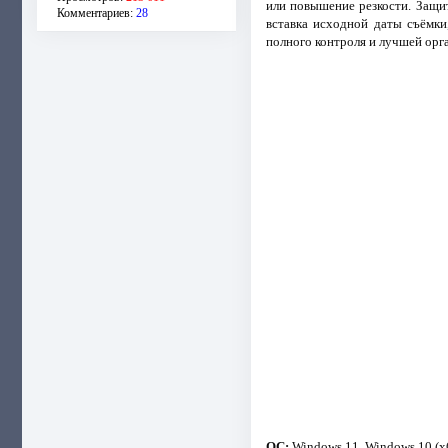
или повышение резкости. Защи
Комментариев:
28
вставка исходной даты съёмки
полного контроля и лучшей орг
ОС:
Windows 11, Windows 10 (x