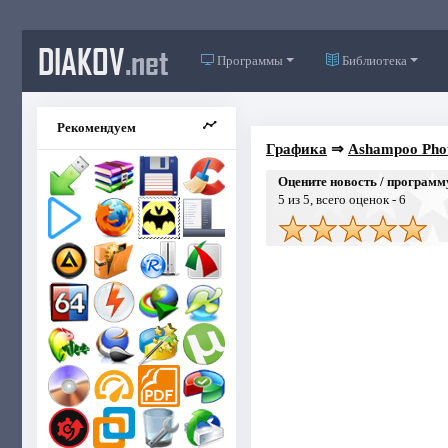
DIAKOV
.net
Программы
Библиотека
Рекомендуем
Графика
⇒
Ashampoo Phot
Оцените новость / программ
5
из 5, всего оценок -
6