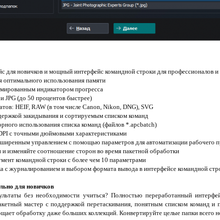
йс для новичков и мощный интерфейс командной строки для профессионалов и
я оптимального использования памяти
имированным индикатором прогресса
и JPG (до 50 процентов быстрее)
тов: HEIF, RAW (в том числе Canon, Nikon, DNG), SVG
ддержкой закидывания и сортируемым списком команд
рного использования списка команд (файлов *.apcbatch)
е DPI с точными дюймовыми характеристиками
асширенным управлением с помощью параметров для автоматизации рабочего п
и и изменяйте соотношение сторон во время пакетной обработки
мент командной строки с более чем 10 параметрами
ка с журналированием и выбором формата вывода в интерфейсе командной стр
льно для новичков
ультаты без необходимости учиться? Полностью переработанный интерф
акетный мастер с поддержкой перетаскивания, понятным списком команд и
ощает обработку даже больших коллекций. Конвертируйте целые папки всего 