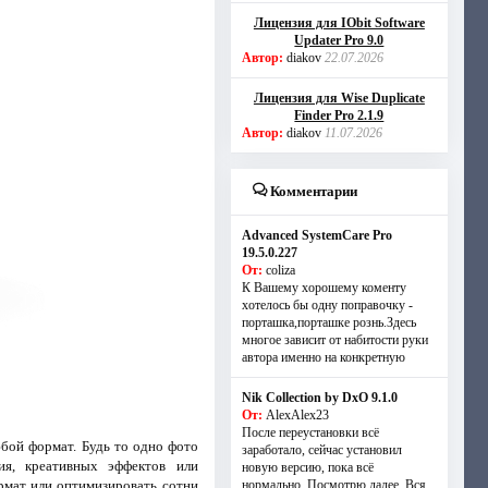
Лицензия для IObit Software
Updater Pro 9.0
Автор:
diakov
22.07.2026
Лицензия для Wise Duplicate
Finder Pro 2.1.9
Автор:
diakov
11.07.2026
Комментарии
Advanced SystemCare Pro
19.5.0.227
От:
coliza
К Вашему хорошему коменту
хотелось бы одну поправочку -
порташка,порташке рознь.Здесь
многое зависит от набитости руки
автора именно на конкретную
Nik Collection by DxO 9.1.0
От:
AlexAlex23
После переустановки всё
бой формат. Будь то одно фото
заработало, сейчас установил
ия, креативных эффектов или
новую версию, пока всё
рмат или оптимизировать сотни
нормально. Посмотрю далее. Вся