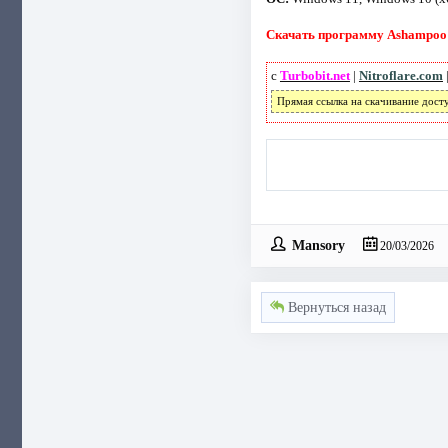
Скачать программу Ashampoo P
с
Turbobit.net
|
Nitroflare.com
Прямая ссылка на скачивание дост
Mansory
20/03/2026
Вернуться назад