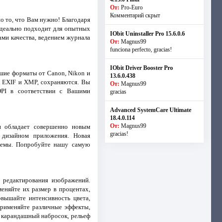
От:
Pro-Euro
Комментарий скрыт
о то, что Вам нужно! Благодаря
идеально подходит для опытных
IObit Uninstaller Pro 15.6.0.6
ами качества, ведением журнала
От:
Magnus99
funciona perfecto, gracias!
IObit Driver Booster Pro
шие форматы от Canon, Nikon и
13.6.0.438
к EXIF и XMP, сохраняются. Вы
От:
Magnus99
DPI в соответствии с Вашими
gracias
Advanced SystemCare Ultimate
18.4.0.114
От:
Magnus99
и обладает совершенно новым
gracias!
 дизайном приложения. Новая
стемы. Попробуйте нашу самую
 редактирования изображений.
еняйте их размер в процентах,
овышайте интенсивность цвета,
Применяйте различные эффекты,
, карандашный набросок, рельеф