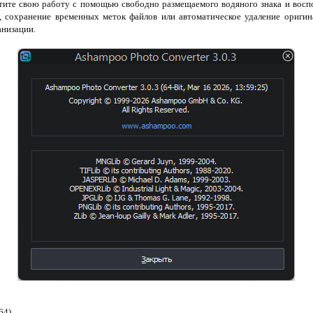
тите свою работу с помощью свободно размещаемого водяного знака и воспо
, сохранение временных меток файлов или автоматическое удаление оригин
анизации.
64)