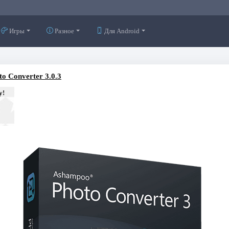
Игры
Разное
Для Android
o Converter 3.0.3
у!