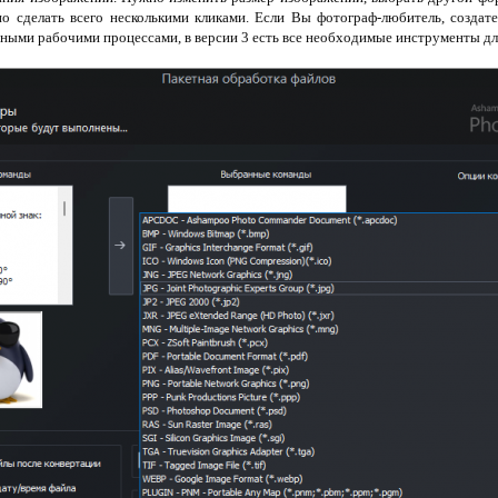
о сделать всего несколькими кликами. Если Вы фотограф-любитель, создате
ыми рабочими процессами, в версии 3 есть все необходимые инструменты дл