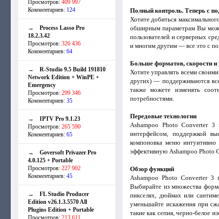
Просмотров:
409 997
Комментариев:
124
Полный контроль. Теперь с п
Хотите добиться максимального
→
Process Lasso Pro
обширным параметрам Вы может
18.2.3.42
пользователей и серверных сре
Просмотров:
326 436
и многим другим — все это с 
Комментариев:
64
Больше форматов, скорости и 
→
R-Studio 9.5 Build 191810
Хотите управлять всеми своим
Network Edition + WinPE +
других) — поддерживаются все
Emergency
также можете изменять соот
Просмотров:
299 346
потребностями.
Комментариев:
35
Передовые технологии
→
IPTV Pro 9.1.23
Ashampoo Photo Converter 3
Просмотров:
265 590
интерфейсом, поддержкой вы
Комментариев:
65
компоновка меню интуитивно 
эффективную Ashampoo Photo Co
→
Goversoft Privazer Pro
4.0.125 + Portable
Просмотров:
227 902
Обзор функций
Комментариев:
45
Ashampoo Photo Converter 3 
Выбирайте из множества форма
→
FL Studio Producer
пикселях, дюймах или сантиме
Edition v26.1.3.5570 All
уменьшайте искажения при сжа
Plugins Edition + Portable
такие как сепия, черно-белое 
Просмотров:
213 611