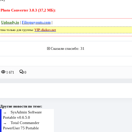
hoto Converter 3.0.3 (37,2 МБ):
|
Uploady.io
|
Filespayouts.com
|
упна только для группы:
VIP-diakov.net
Сказали спасибо: 31
1 671
0
Другие новости по теме:
→
SysAdmin Software
Portable v0.6.5.0
→
Total Commander
PowerUser 75 Portable