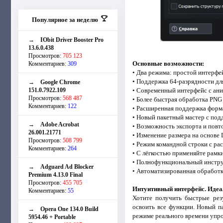
Популярное за неделю
→
IObit Driver Booster Pro
13.6.0.438
Просмотров:
705 123
Основные возможности:
Комментариев:
309
• Два режима: простой интерфе
• Поддержка 64-разрядности дл
→
Google Chrome
151.0.7922.109
• Современный интерфейс с ан
Просмотров:
568 487
• Более быстрая обработка PNG 
Комментариев:
122
• Расширенная поддержка форма
• Новый пакетный мастер с по
→
Adobe Acrobat
• Возможность экспорта и повто
26.001.21771
• Изменение размера на основ
Просмотров:
508 799
• Режим командной строки с р
Комментариев:
264
• С лёгкостью применяйте рамк
• Полнофункциональный инстру
→
Adguard Ad Blocker
• Автоматизированная обработ
Premium 4.13.0 Final
Просмотров:
455 705
Интуитивный интерфейс. Идеа
Комментариев:
55
Хотите получить быстрые рез
освоить все функции. Новый п
→
Opera One 134.0 Build
режиме реального времени упр
5954.46 + Portable