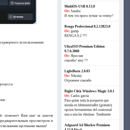
MultiOS-USB 0.13.0
От:
Sandra
И чем эта прога лучше за ventoy?
Renga Professional 8.2.13823.0
От:
gump
RENGA 9.2 ???
 серверного использования
UltraISO Premium Edition
9.7.6.3860
От:
Ярослав
спасибо! мяу !!!
LightBurn 2.0.03
От:
Nikolay
Огромное спасибо
роцесса
Right Click Windows Magic 3.0.1
От:
Carlos garcia
оки
Para quitar toda la porqueria que
instala en hibituninstaller (gratuito)
opcion herramientas del contextual
una a una las eliminas. Totalmente
ейс поможет Вам шаг за шагом
 предварительным просмотром в
Adguard Ad Blocker Premium
несколькими щелчками мыши!
4.13.0 Final