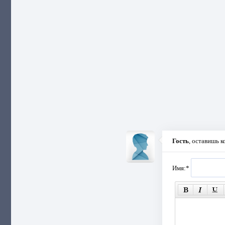
Гость
, оставишь 
Имя:
*