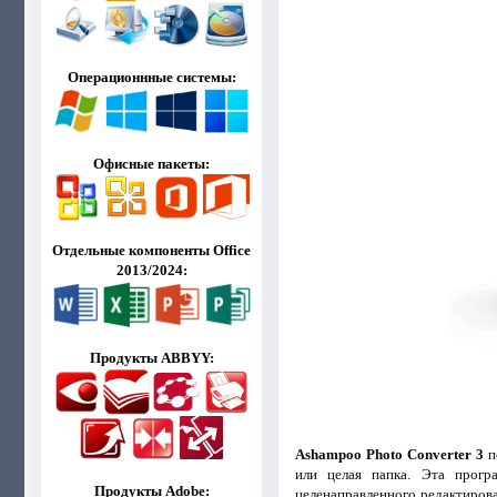
Операционнные системы:
Офисные пакеты:
Отдельные компоненты Office
2013/2024:
Продукты ABBYY:
Ashampoo Photo Converter 3
п
или целая папка. Эта прогр
Продукты Adobe:
целенаправленного редактиров