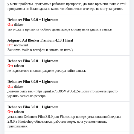
у меня проблема. программа работала прекрасно, до того времени, пока с этой
программы не было сделано какое-то обновление и теперь не могу запустить
Dehancer Film 3.0.0 + Lightroom
От:
diakov
так можете прямо из любого деинсталера кликнуть на удалить запись
Adguard Ad Blocker Premium 4.13.1 Final
От:
nordwind
Закинуть файл в телефон и нажать на него )
Dehancer Film 3.0.0 + Lightroom
От:
robson
не подскажите в каком разделе реестра найти запись
Dehancer Film 3.0.0 + Lightroom
От:
diakov
должно быть так - https://prnt.sc/5D95VW00dxSe Если что можете просто
удалить запись из реестра.
Dehancer Film 3.0.0 + Lightroom
От:
robson
установил Dehancer Film 3.0.0 для Photoshop поверх установленной версии
2.8.0 в Photoshop обновилось, работает норм, но в установленных
приложениях