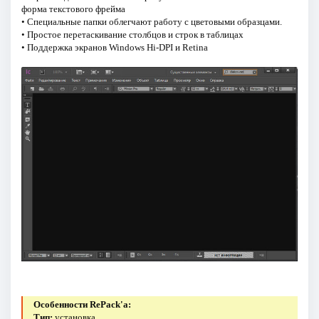
форма текстового фрейма
• Специальные папки облегчают работу с цветовыми образцами.
• Простое перетаскивание столбцов и строк в таблицах
• Поддержка экранов Windows Hi-DPI и Retina
Особенности RePack'a:
Тип:
установка.