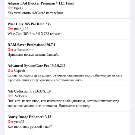
Adguard Ad Blocker Premium 4.13.1 Final
От:
kgv47
Как установить AdGuard на телефон
Wise Care 365 Pro 8.0.5.733
От:
mike_123
Wise Care 365 Pro 8.0.5.733 released.
RAM Saver Professional 26.7.1
От:
ambroziastrum
Пришелся весьма кстати. Спасибо.
Advanced SystemCare Pro 19.5.0.227
От:
Сергей
Стиль последних двух коментов очень напоминает одну забаненную на сате
Кролика личность (с красным крестиком на нике)
Nik Collection by DxO 9.1.0
От:
ZarBoris
"ии" есть не что иное, как искусственный идиотизм, который пихают куда
только возможно и не возможно. Допихаетесь господа.
Aiarty Image Enhancer 3.13
От:
yura55
Как включить русский язык?