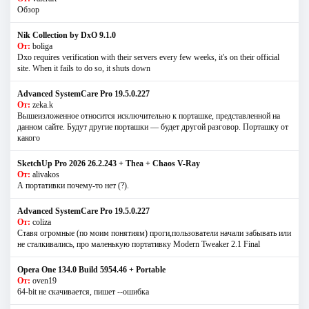
Обзор
Nik Collection by DxO 9.1.0
От:
boliga
Dxo requires verification with their servers every few weeks, it's on their official
site. When it fails to do so, it shuts down
Advanced SystemCare Pro 19.5.0.227
От:
zeka.k
Вышеизложенное относится исключительно к порташке, представленной на
данном сайте. Будут другие порташки — будет другой разговор. Порташку от
какого
SketchUp Pro 2026 26.2.243 + Thea + Chaos V-Ray
От:
alivakos
А портативки почему-то нет (?).
Advanced SystemCare Pro 19.5.0.227
От:
coliza
Ставя огромные (по моим понятиям) проги,пользователи начали забывать или
не сталкивались, про маленькую портативку Modern Tweaker 2.1 Final
Opera One 134.0 Build 5954.46 + Portable
От:
oven19
64-bit не скачивается, пишет --ошибка