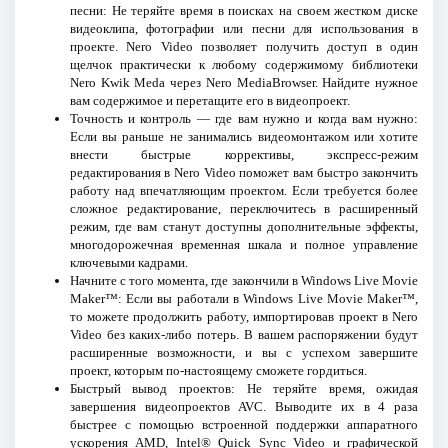
песни: Не теряйте время в поисках на своем жестком диске
видеоклипа, фотографии или песни для использования в
проекте. Nero Video позволяет получить доступ в один
щелчок практически к любому содержимому библиотеки
Nero Kwik Meda через Nero MediaBrowser. Найдите нужное
вам содержимое и перетащите его в видеопроект.
Точность и контроль — где вам нужно и когда вам нужно:
Если вы раньше не занимались видеомонтажом или хотите
внести быстрые коррективы, экспресс-режим
редактирования в Nero Video поможет вам быстро закончить
работу над впечатляющим проектом. Если требуется более
сложное редактирование, переключитесь в расширенный
режим, где вам станут доступны дополнительные эффекты,
многодорожечная временная шкала и полное управление
ключевыми кадрами.
Начните с того момента, где закончили в Windows Live Movie
Maker™: Если вы работали в Windows Live Movie Maker™,
то можете продолжить работу, импортировав проект в Nero
Video без каких-либо потерь. В вашем распоряжении будут
расширенные возможности, и вы с успехом завершите
проект, которым по-настоящему сможете гордиться.
Быстрый вывод проектов: Не теряйте время, ожидая
завершения видеопроектов AVC. Выводите их в 4 раза
быстрее с помощью встроенной поддержки аппаратного
ускорения AMD, Intel® Quick Sync Video и графической