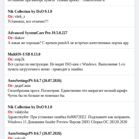
об ошибке при выборе пункта "Новый проект". Аналогично и
Nik Collection by DxO 9.1.0
От:
vitek_s
Установил, все отлично!!!
Advanced SystemCare Pro 19.5.0.227
От:
diakov
А какая же хорошая? С времен punshА не встречал качественных портах app
MultiOS-USB 0.13.0
От:
snip2k
Все сделал по инструкции. Не видит ISO-шек с Windows. Выполнение 1-го
пункта загрузочного меню - приводит к ошибке.
AutoSettingsPS 0.6.7 (26.07.2026)
От:
дядяСаша
Своеобразная прога. Посмотрим. Единственно что напрягает мелкий шрифт.
Чуток бы по больше не помешал бы.
Nik Collection by DxO 9.1.0
От:
valalysha
Здравствуйте. При установке ошибка 0х80072EE2. Подскажите как исправить.
Windows 11 Домашняя Insider Preview Версия 26H1 Сборка ОС 28120.2630
AutoSettingsPS 0.6.7 (26.07.2026)
От:
valcraft