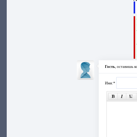
Гость
, оставишь 
Имя:
*