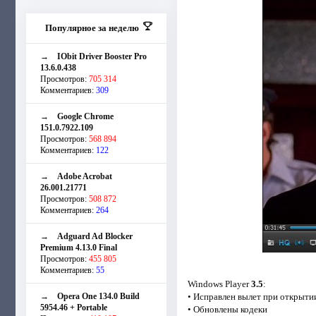
Популярное за неделю
→
IObit Driver Booster Pro
13.6.0.438
Просмотров:
705 314
Комментариев:
309
→
Google Chrome
151.0.7922.109
Просмотров:
568 894
Комментариев:
122
→
Adobe Acrobat
26.001.21771
Просмотров:
508 872
Комментариев:
264
→
Adguard Ad Blocker
Premium 4.13.0 Final
Просмотров:
455 805
Комментариев:
55
Windows Player
3.5
:
→
Opera One 134.0 Build
• Исправлен вылет при открыт
5954.46 + Portable
• Обновлены кодеки