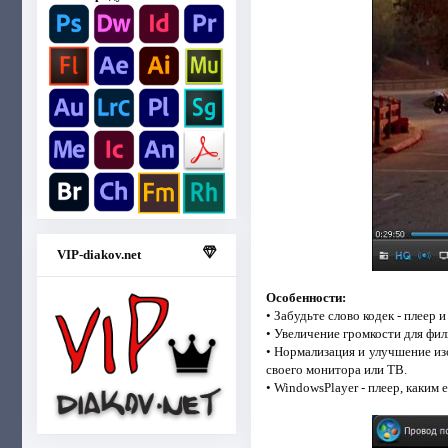
VIP-diakov.net
Особенности:
• Забудьте слово кодек - плеер 
• Увеличение громкости для фил
• Нормализация и улучшение из
своего монитора или ТВ.
• WindowsPlayer - плеер, каким 