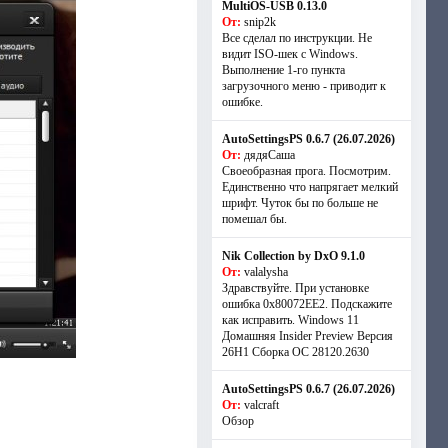
MultiOS-USB 0.13.0
От:
snip2k
Все сделал по инструкции. Не
видит ISO-шек с Windows.
Выполнение 1-го пункта
загрузочного меню - приводит к
ошибке.
AutoSettingsPS 0.6.7 (26.07.2026)
От:
дядяСаша
Своеобразная прога. Посмотрим.
Единственно что напрягает мелкий
шрифт. Чуток бы по больше не
помешал бы.
Nik Collection by DxO 9.1.0
От:
valalysha
Здравствуйте. При установке
ошибка 0х80072EE2. Подскажите
как исправить. Windows 11
Домашняя Insider Preview Версия
26H1 Сборка ОС 28120.2630
AutoSettingsPS 0.6.7 (26.07.2026)
От:
valcraft
Обзор