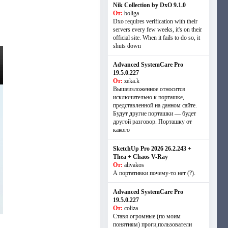
Nik Collection by DxO 9.1.0
От:
boliga
Dxo requires verification with their
servers every few weeks, it's on their
official site. When it fails to do so, it
shuts down
Advanced SystemCare Pro
19.5.0.227
От:
zeka.k
Вышеизложенное относится
исключительно к порташке,
представленной на данном сайте.
Будут другие порташки — будет
другой разговор. Порташку от
какого
SketchUp Pro 2026 26.2.243 +
Thea + Chaos V-Ray
От:
alivakos
А портативки почему-то нет (?).
Advanced SystemCare Pro
19.5.0.227
От:
coliza
Ставя огромные (по моим
понятиям) проги,пользователи