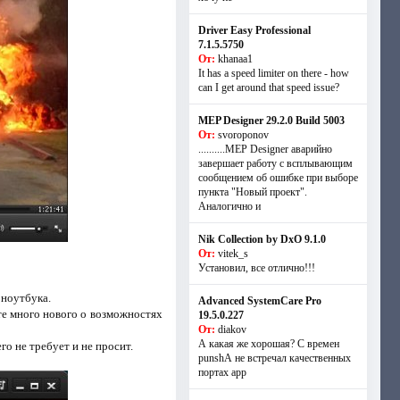
Driver Easy Professional
7.1.5.5750
От:
khanaa1
It has a speed limiter on there - how
can I get around that speed issue?
MEP Designer 29.2.0 Build 5003
От:
svoroponov
..........MEP Designer аварийно
завершает работу с всплывающим
сообщением об ошибке при выборе
пункта "Новый проект".
Аналогично и
Nik Collection by DxO 9.1.0
От:
vitek_s
Установил, все отлично!!!
 ноутбука.
Advanced SystemCare Pro
те много нового о возможностях
19.5.0.227
От:
diakov
А какая же хорошая? С времен
го не требует и не просит.
punshА не встречал качественных
портах app