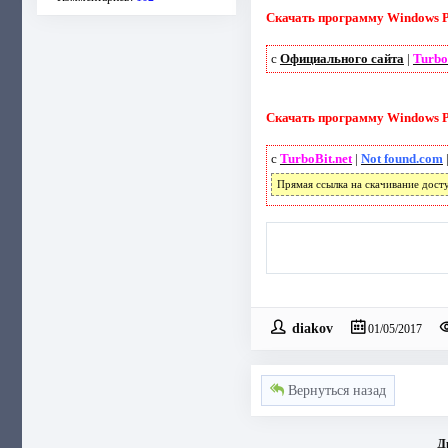
Скачать программу Windows Pla
с
Официального сайта
|
Turbo
Скачать программу Windows Pla
с
TurboBit.net
|
Not found.com
Прямая ссылка на скачивание дост
diakov
01/05/2017
Вернуться назад
Д