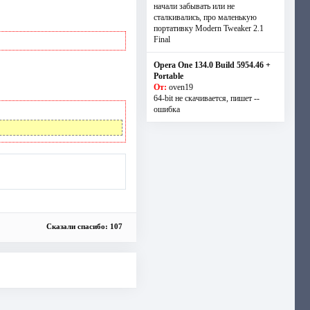
начали забывать или не
сталкивались, про маленькую
портативку Modern Tweaker 2.1
Final
Opera One 134.0 Build 5954.46 +
Portable
От:
oven19
64-bit не скачивается, пишет --
ошибка
Сказали спасибо: 107