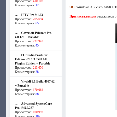
Просмотров:
410 107
Комментариев:
125
ОС:
Windows XP/Vista/7/8/8.1/1
→
IPTV Pro 9.1.23
При инсталляции
откажитесь о
Просмотров:
265 694
Комментариев:
65
→
Goversoft Privazer Pro
4.0.125 + Portable
Просмотров:
227 943
Комментариев:
45
→
FL Studio Producer
Edition v26.1.3.5570 All
Plugins Edition + Portable
Просмотров:
213 656
Комментариев:
28
→
Vivaldi 8.1 Build 4087.62
+ Portable
Просмотров:
170 064
Комментариев:
88
→
Advanced SystemCare
Pro 19.5.0.227
Просмотров:
160 995
Комментариев:
102