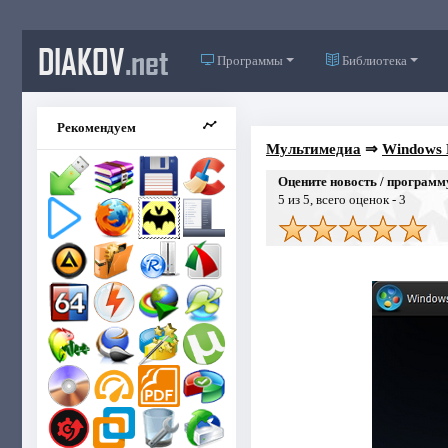
DIAKOV
.net
Программы
Библиотека
Рекомендуем
Мультимедиа
⇒
Windows P
Оцените новость / программ
5
из 5, всего оценок -
3