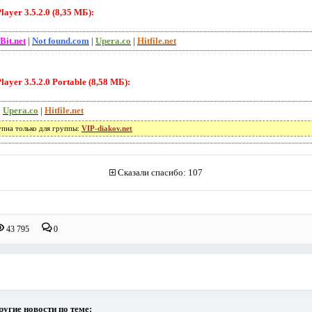
yer 3.5.2.0 (8,35 МБ):
Bit.net
|
Not found.com
|
Upera.co
|
Hitfile.net
yer 3.5.2.0 Portable (8,58 МБ):
|
Upera.co
|
Hitfile.net
упна только для группы:
VIP-diakov.net
Сказали спасибо: 107
43 795
0
ругие новости по теме: