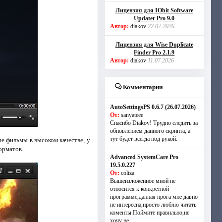
Лицензия для IObit Software
Updater Pro 9.0
Автор:
diakov
22.07.2026
Лицензия для Wise Duplicate
Finder Pro 2.1.9
Автор:
diakov
11.07.2026
Комментарии
AutoSettingsPS 0.6.7 (26.07.2026)
От:
sanyateee
Спасибо Diakov! Трудно следить за
обновлением данного скрипта, а
тут будет всегда под рукой.
е фильмы в высоком качестве, у
орматов.
Advanced SystemCare Pro
19.5.0.227
От:
coliza
Вышеизложенное мной не
относится к конкретной
программе,данная прога мне давно
не интересна,просто люблю читать
коменты.Поймите правильно,не
хочу не