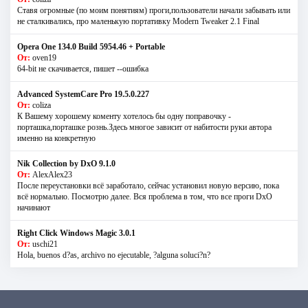
Ставя огромные (по моим понятиям) проги,пользователи начали забывать или
не сталкивались, про маленькую портативку Modern Tweaker 2.1 Final
Opera One 134.0 Build 5954.46 + Portable
От:
oven19
64-bit не скачивается, пишет --ошибка
Advanced SystemCare Pro 19.5.0.227
От:
coliza
К Вашему хорошему коменту хотелось бы одну поправочку -
порташка,порташке рознь.Здесь многое зависит от набитости руки автора
именно на конкретную
Nik Collection by DxO 9.1.0
От:
AlexAlex23
После переустановки всё заработало, сейчас установил новую версию, пока
всё нормально. Посмотрю далее. Вся проблема в том, что все проги DxO
начинают
Right Click Windows Magic 3.0.1
От:
uschi21
Hola, buenos d?as, archivo no ejecutable, ?alguna soluci?n?