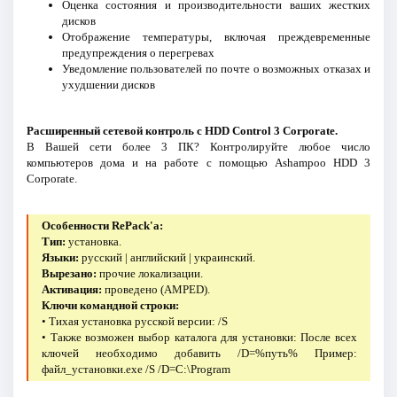
Оценка состояния и производительности ваших жестких
дисков
Отображение температуры, включая преждевременные
предупреждения о перегревах
Уведомление пользователей по почте о возможных отказах и
ухудшении дисков
Расширенный сетевой контроль с HDD Control 3 Corporate.
В Вашей сети более 3 ПК? Контролируйте любое число
компьютеров дома и на работе с помощью Ashampoo HDD 3
Corporate.
Особенности RePack'a:
Тип:
установка.
Языки:
русский | английский | украинский.
Вырезано:
прочие локализации.
Активация:
проведено (AMPED).
Ключи командной строки:
• Тихая установка русской версии: /S
• Также возможен выбор каталога для установки: После всех
ключей необходимо добавить /D=%путь% Пример:
файл_установки.exe /S /D=C:\Program