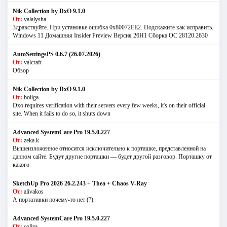
Nik Collection by DxO 9.1.0
От:
valalysha
Здравствуйте. При установке ошибка 0х80072EE2. Подскажите как исправить.
Windows 11 Домашняя Insider Preview Версия 26H1 Сборка ОС 28120.2630
AutoSettingsPS 0.6.7 (26.07.2026)
От:
valcraft
Обзор
Nik Collection by DxO 9.1.0
От:
boliga
Dxo requires verification with their servers every few weeks, it's on their official
site. When it fails to do so, it shuts down
Advanced SystemCare Pro 19.5.0.227
От:
zeka.k
Вышеизложенное относится исключительно к порташке, представленной на
данном сайте. Будут другие порташки — будет другой разговор. Порташку от
какого
SketchUp Pro 2026 26.2.243 + Thea + Chaos V-Ray
От:
alivakos
А портативки почему-то нет (?).
Advanced SystemCare Pro 19.5.0.227
От:
coliza