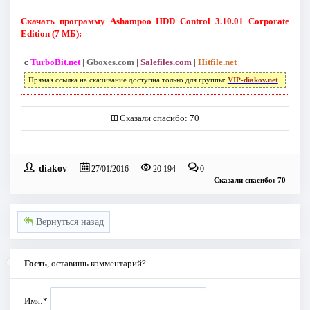
Скачать программу Ashampoo HDD Control 3.10.01 Corporate
Edition (7 МБ):
с
TurboBit.net
|
Gboxes.com
|
Salefiles.com
|
Hitfile.net
Прямая ссылка на скачивание доступна только для группы:
VIP-diakov.net
Сказали спасибо: 70
diakov
27/01/2016
20 194
0
Сказали спасибо: 70
Вернуться назад
Гость
, оставишь комментарий?
Имя:
*