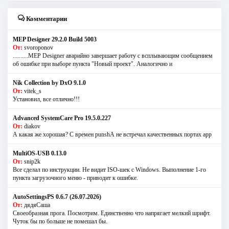
Комментарии
MEP Designer 29.2.0 Build 5003
От:
svoroponov
..........MEP Designer аварийно завершает работу с всплывающим сообщением
об ошибке при выборе пункта "Новый проект". Аналогично и
Nik Collection by DxO 9.1.0
От:
vitek_s
Установил, все отлично!!!
Advanced SystemCare Pro 19.5.0.227
От:
diakov
А какая же хорошая? С времен punshА не встречал качественных портах app
MultiOS-USB 0.13.0
От:
snip2k
Все сделал по инструкции. Не видит ISO-шек с Windows. Выполнение 1-го
пункта загрузочного меню - приводит к ошибке.
AutoSettingsPS 0.6.7 (26.07.2026)
От:
дядяСаша
Своеобразная прога. Посмотрим. Единственно что напрягает мелкий шрифт.
Чуток бы по больше не помешал бы.