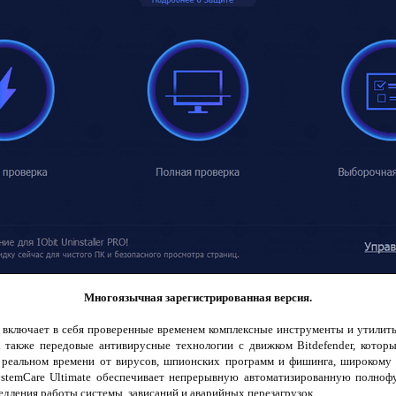
Многоязычная зарегистрированная версия.
включает в себя проверенные временем комплексные инструменты и утилиты
 также передовые антивирусные технологии с движком Bitdefender, котор
 в реальном времени от вирусов, шпионских программ и фишинга, широкому
ystemCare Ultimate обеспечивает непрерывную автоматизированную полноф
едления работы системы, зависаний и аварийных перезагрузок.