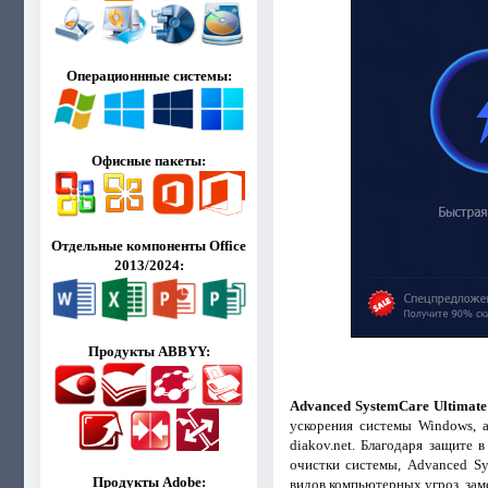
Операционнные системы:
Офисные пакеты:
Отдельные компоненты Office
2013/2024:
Продукты ABBYY:
Advanced SystemCare Ultimate
ускорения системы Windows, а
diakov.net. Благодаря защите
очистки системы, Advanced S
Продукты Adobe:
видов компьютерных угроз, зам