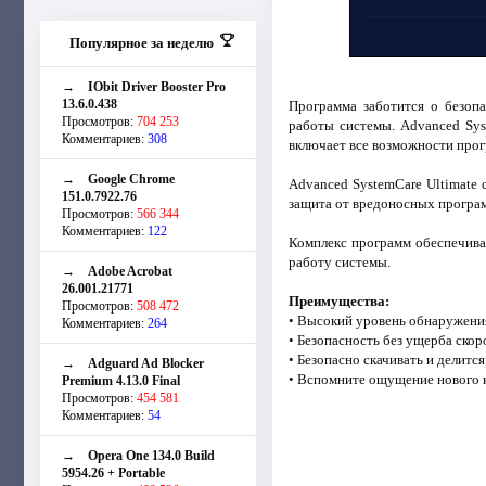
Популярное за неделю
→
IObit Driver Booster Pro
13.6.0.438
Программа заботится о безоп
Просмотров:
704 253
работы системы. Advanced Sys
Комментариев:
308
включает все возможности про
→
Google Chrome
Advanced SystemCare Ultimate 
151.0.7922.76
защита от вредоносных програ
Просмотров:
566 344
Комментариев:
122
Комплекс программ обеспечива
работу системы.
→
Adobe Acrobat
26.001.21771
Преимущества:
Просмотров:
508 472
• Высокий уровень обнаружения
Комментариев:
264
• Безопасность без ущерба ско
• Безопасно скачивать и делитс
→
Adguard Ad Blocker
• Вспомните ощущение нового 
Premium 4.13.0 Final
Просмотров:
454 581
Комментариев:
54
→
Opera One 134.0 Build
5954.26 + Portable