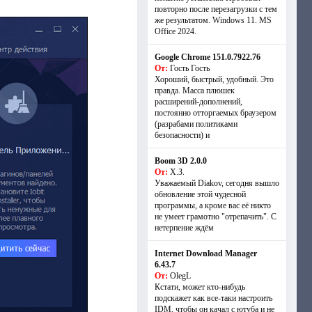
повторно после перезагрузки с тем
же результатом. Windows 11. MS
Offiсe 2024.
Google Chrome 151.0.7922.76
От:
Гость Гость
Хороший, быстрый, удобный. Это
правда. Масса плюшек
расширений-дополнений,
постоянно отторгаемых браузером
(разрабами политиками
безопасности) и
Boom 3D 2.0.0
От:
Х.З.
Уважаемый Diakov, сегодня вышло
обновление этой чудесной
программы, а кроме вас её никто
не умеет грамотно "отрепачить". С
нетерпение ждём
Internet Download Manager
6.43.7
От:
OlegL
Кстати, может кто-нибудь
подскажет как все-таки настроить
IDM, чтобы он качал с ютуба и не