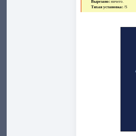
Вырезано:
ничего.
Тихая установка:
/S