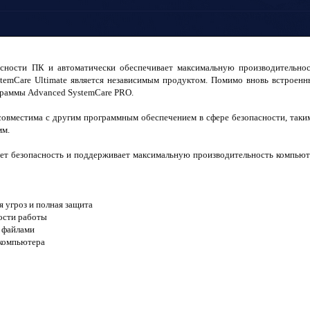
асности ПК и автоматически обеспечивает максимальную производительнос
temCare Ultimate является независимым продуктом. Помимо вновь встроен
граммы Advanced SystemCare PRO.
совместима с другим программным обеспечением в сфере безопасности, таки
мм.
ет безопасность и поддерживает максимальную производительность компьюте
 угроз и полная защита
рости работы
я файлами
компьютера