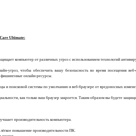
are Ultimate:
ащищает компьютер от различных угроз с использованием технологий антивиру
айн-угроз, чтобы обеспечить вашу безопасность во время посещения веб-
 фишинговые онлайн-ресурсы.
цы и поисковой системы по умолчанию в веб-браузере от вредоносных измене
альности, как только ваш браузер закроется. Таким образом вы будете защищ
лучшает производительность компьютера.
 лёгкое повышение производительности ПК.
я дисков