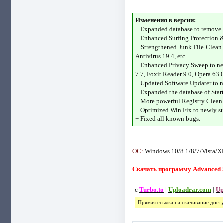
Изменения в версии:
+ Expanded database to remove 
+ Enhanced Surfing Protection & 
+ Strengthened Junk File Clean 
Antivirus 19.4, etc.
+ Enhanced Privacy Sweep to new
7.7, Foxit Reader 9.0, Opera 63.0
+ Updated Software Updater to ne
+ Expanded the database of Star
+ More powerful Registry Clean t
+ Optimized Win Fix to newly su
+ Fixed all known bugs.
ОС:
Windows 10/8.1/8/7/Vista/X
Скачать программу Advanced Sy
с
Turbo.to
|
Uploadrar.com
|
Up
Прямая ссылка на скачивание дост