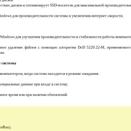
стких дисков и оптимизирует SSD-носители для максимальной производительн
ndows для производительности системы и увеличения интернет скорости.
Windows для улучшения производительности и стабильности работы компьюте
нное удаление файлов с помощью алгоритма DoD 5220.22-M, применяемого
ны.
е системы
компьютером, когда система находится в режиме ожидания.
енциальные данные при входе в систему.
нное время или при наличии обновлений.
orRax).