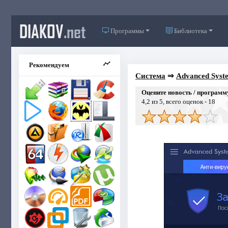
DIAKOV
.net
Программы
Библиотека
Рекомендуем
Система
⇒
Advanced Syste
Оцените новость / программ
4,2
из 5, всего оценок -
18