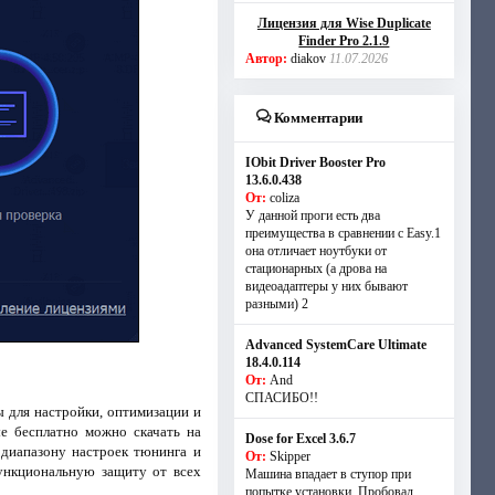
Лицензия для Wise Duplicate
Finder Pro 2.1.9
Автор:
diakov
11.07.2026
Комментарии
IObit Driver Booster Pro
13.6.0.438
От:
coliza
У данной проги есть два
преимущества в сравнении с Easy.1
она отличает ноутбуки от
стационарных (а дрова на
видеоадаптеры у них бывают
разными) 2
Advanced SystemCare Ultimate
18.4.0.114
От:
And
СПАСИБО!!
 для настройки, оптимизации и
ые бесплатно можно скачать на
Dose for Excel 3.6.7
 диапазону настроек тюнинга и
От:
Skipper
ункциональную защиту от всех
Машина впадает в ступор при
попытке установки. Пробовал