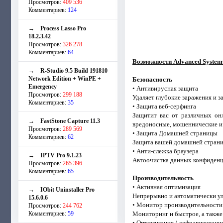
Просмотров:
409 536
Комментариев:
124
→
Process Lasso Pro
18.2.3.42
Просмотров:
326 278
Комментариев:
64
Возможности Advanced SystemC
→
R-Studio 9.5 Build 191810
Network Edition + WinPE +
Безопасность
Emergency
• Антивирусная защита
Просмотров:
299 188
Удаляет глубокие заражения и з
Комментариев:
35
• Защита веб-серфинга
Защитит вас от различных онл
→
FastStone Capture 11.3
вредоносные, мошеннические и
Просмотров:
289 569
• Защита Домашней страницы
Комментариев:
62
Защита вашей домашней страни
• Анти-слежка браузера
→
IPTV Pro 9.1.23
Автоочистка данных конфиденци
Просмотров:
265 396
Комментариев:
65
Производительность
• Активная оптимизация
→
IObit Uninstaller Pro
Непрерывно и автоматически у
15.6.0.6
• Монитор производительности
Просмотров:
244 762
Комментариев:
59
Мониторинг и быстрое, а также
• Оптимизация / дефрагментаци