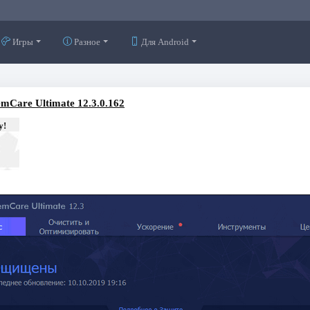
Игры
Разное
Для Android
mCare Ultimate 12.3.0.162
у!