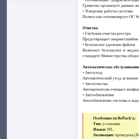
Грамотно организует данные же
• Ускорение работы системы
Полностью оптимизирует ОС Wi
Очистка
• Глубокая очистка реестра
Предотвращает аварии/ошибки 
• Безопасное удаление файлов
Включает безопасное и медле
стандарте Министерства оборо
Автоматическое обслуживани
• Автоуход
Автоматический уход за вашим 
• Автоочистка
Автоматически очищает конфид
• Автообновление
Автообновление системы в зада
Особенности RePack'a:
Тип:
установка.
Языки:
ML.
Активация:
проведена (X