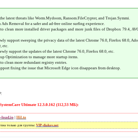
the latest threats like Worm.Mydoom, Ransom.FileCrypter, and Trojan.Symmi.
Ads Removal for a safer and ad-free online surfing experience.
to clean more installed driver packages and more junk files of Dropbox 79.4, AVG
ly support sweeping the privacy data of the latest Chrome 76.0, Firefox 68.0, Ad
, etc.
wly support the updates of the latest Chrome 76.0, Firefox 68.0, etc.
tup Optimization to manage more startup items.
o clean more redundant registry entries.
pport fixing the issue that Microsoft Edge icon disappears from desktop.
P.
stemCare Ultimate 12.3.0.162 (112,53 МБ):
-load.io
|
Hil.to
упна только для группы:
VIP-diakov.net