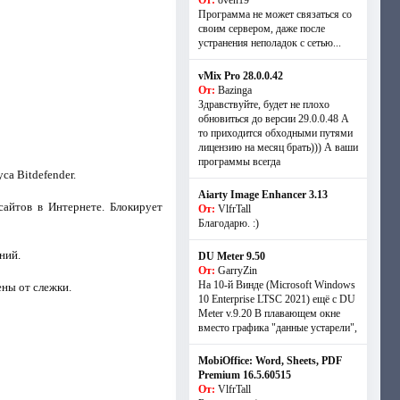
От:
oven19
Программа не может связаться со
своим сервером, даже после
устранения неполадок с сетью...
vMix Pro 28.0.0.42
От:
Bazinga
Здравствуйте, будет не плохо
обновиться до версии 29.0.0.48 А
то приходится обходными путями
лицензию на месяц брать))) А ваши
программы всегда
са Bitdefender.
Aiarty Image Enhancer 3.13
сайтов в Интернете. Блокирует
От:
VlfrTall
Благодарю. :)
ний.
DU Meter 9.50
От:
GarryZin
На 10-й Винде (Microsoft Windows
ены от слежки.
10 Enterprise LTSC 2021) ещё с DU
Meter v.9.20 В плавающем окне
вместо графика "данные устарели",
MobiOffice: Word, Sheets, PDF
Premium 16.5.60515
От:
VlfrTall