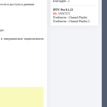
Благодарю. :)
ости и доступа к данным.
IPTV Pro 9.1.23
От:
VAN7272
Плейлисты - Channel Playlist
Плейлисты - Channel Playlist-2
ра.
 в американском национальном