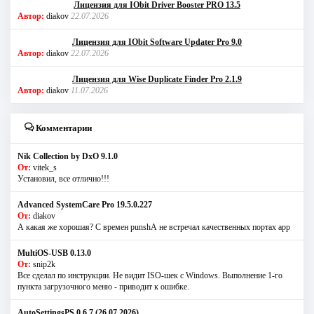
Лицензия для IObit Driver Booster PRO 13.5
Автор:
diakov
22.07.2026
Лицензия для IObit Software Updater Pro 9.0
Автор:
diakov
22.07.2026
Лицензия для Wise Duplicate Finder Pro 2.1.9
Автор:
diakov
11.07.2026
Комментарии
Nik Collection by DxO 9.1.0
От:
vitek_s
Установил, все отлично!!!
Advanced SystemCare Pro 19.5.0.227
От:
diakov
А какая же хорошая? С времен punshА не встречал качественных портах app
MultiOS-USB 0.13.0
От:
snip2k
Все сделал по инструкции. Не видит ISO-шек с Windows. Выполнение 1-го
пункта загрузочного меню - приводит к ошибке.
AutoSettingsPS 0.6.7 (26.07.2026)