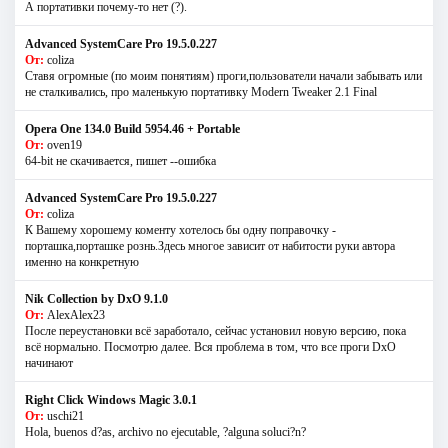
А портативки почему-то нет (?).
Advanced SystemCare Pro 19.5.0.227
От:
coliza
Ставя огромные (по моим понятиям) проги,пользователи начали забывать или
не сталкивались, про маленькую портативку Modern Tweaker 2.1 Final
Opera One 134.0 Build 5954.46 + Portable
От:
oven19
64-bit не скачивается, пишет --ошибка
Advanced SystemCare Pro 19.5.0.227
От:
coliza
К Вашему хорошему коменту хотелось бы одну поправочку -
порташка,порташке рознь.Здесь многое зависит от набитости руки автора
именно на конкретную
Nik Collection by DxO 9.1.0
От:
AlexAlex23
После переустановки всё заработало, сейчас установил новую версию, пока
всё нормально. Посмотрю далее. Вся проблема в том, что все проги DxO
начинают
Right Click Windows Magic 3.0.1
От:
uschi21
Hola, buenos d?as, archivo no ejecutable, ?alguna soluci?n?