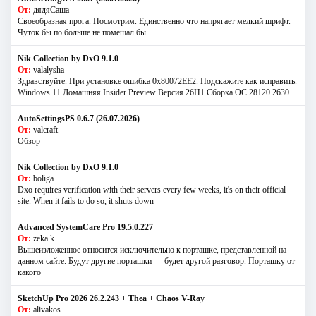
От:
дядяСаша
Своеобразная прога. Посмотрим. Единственно что напрягает мелкий шрифт.
Чуток бы по больше не помешал бы.
Nik Collection by DxO 9.1.0
От:
valalysha
Здравствуйте. При установке ошибка 0х80072EE2. Подскажите как исправить.
Windows 11 Домашняя Insider Preview Версия 26H1 Сборка ОС 28120.2630
AutoSettingsPS 0.6.7 (26.07.2026)
От:
valcraft
Обзор
Nik Collection by DxO 9.1.0
От:
boliga
Dxo requires verification with their servers every few weeks, it's on their official
site. When it fails to do so, it shuts down
Advanced SystemCare Pro 19.5.0.227
От:
zeka.k
Вышеизложенное относится исключительно к порташке, представленной на
данном сайте. Будут другие порташки — будет другой разговор. Порташку от
какого
SketchUp Pro 2026 26.2.243 + Thea + Chaos V-Ray
От:
alivakos