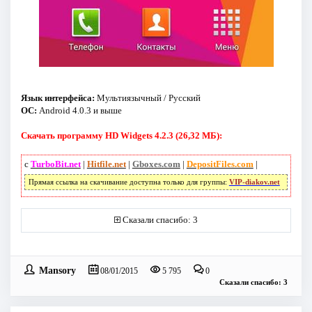
Язык интерфейса:
Мультиязычный / Русский
ОС:
Android 4.0.3 и выше
Скачать программу HD Widgets 4.2.3 (26,32 МБ):
с
TurboBit.net
|
Hitfile.net
|
Gboxes.com
|
DepositFiles.com
|
Прямая ссылка на скачивание доступна только для группы:
VIP-diakov.net
Сказали спасибо: 3
Mansory
08/01/2015
5 795
0
Сказали спасибо: 3