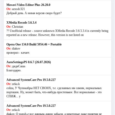
Movavi Video Editor Plus 26.20.0
От:
azxsdc321
Добрый день. А новая версия скоро будет?
XMedia Recode 3.6.3.4
От:
Christian
?? Unofficial release – source unknown XMedia Recode 3.6.5.3.4 is currently being
reported as a new release. However, this version is not listed on
Opera One 134.0 Build 5954.46 + Portable
От:
diakov
проверил - качает.
AutoSettingsPS 0.6.7 (26.07.2026)
От:
дядяСаша
Благодарю.
Advanced SystemCare Pro 19.5.0.227
От:
zeka.k
coliza, У Чупокабры НЕТ СВОИХ, т.е. сделанных им самим, нормальных
порташек. Ну, может быть, что-нибудь простенькое. Все нормальные - это
СПИЖ... у
Advanced SystemCare Pro 19.5.0.227
От:
zeka.k
diakov, О punsh-е все давным-давно забыли, а некоторые даже понятия не