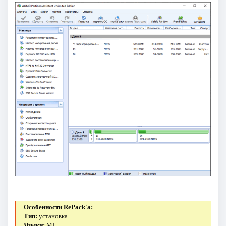
Особенности RePack'a:
Тип:
установка.
Языки:
ML.