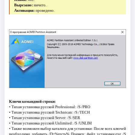
Вырезано:
ничего.
Активация:
проведено.
Ключи командной строки:
• Тихая установка русской Professional: /S /PRO
• Тихая установка русской Technican: /S /TECH
• Тихая установка русской Server: /S /SER
• Тихая установка русской Unlimited: /S /UNLIM
• Также возможен выбор каталога для установки: После всех ключей
необходимо добавить /D=%путь% Пример: файл_установки.exe /S