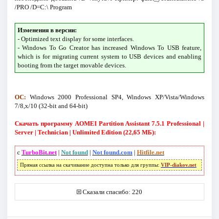
/PRO /D=C:\ Program
Изменения в версии:
- Optimized text display for some interfaces.
- Windows To Go Creator has increased Windows To USB feature,
which is for migrating current system to USB devices and enabling
booting from the target movable devices.
ОС:
Windows 2000 Professional SP4, Windows XP/Vista/Windows
7/8,x/10 (32-bit and 64-bit)
Скачать программу AOMEI Partition Assistant 7.5.1 Professional |
Server | Technician | Unlimited Edition (22,65 МБ):
с
TurboBit.net
|
Not found
|
Not found.com
|
Hitfile.net
Прямая ссылка на скачивание доступна только для группы:
VIP-diakov.net
Сказали спасибо: 220