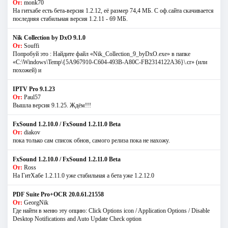
От:
monk70
На гитхабе есть бета-версия 1.2.12, её размер 74,4 МБ. С оф.сайта скачивается
последняя стабильная версия 1.2.11 - 69 МБ.
Nik Collection by DxO 9.1.0
От:
Souffi
Попробуй это : Найдите файл «Nik_Collection_9_byDxO.exe» в папке
«C:\Windows\Temp\{5A967910-C604-493B-A80C-FB2314122A36}\.cr» (или
похожей) и
IPTV Pro 9.1.23
От:
Paul57
Вышла версия 9.1.25. Ждём!!!
FxSound 1.2.10.0 / FxSound 1.2.11.0 Beta
От:
diakov
пока только сам список обнов, самого релиза пока не нахожу.
FxSound 1.2.10.0 / FxSound 1.2.11.0 Beta
От:
Ross
На ГитХабе 1.2.11.0 уже стабильная а бета уже 1.2.12.0
PDF Suite Pro+OCR 20.0.61.21558
От:
GeorgNik
Где найти в меню эту опцию: Click Options icon / Application Options / Disable
Desktop Notifications and Auto Update Check option