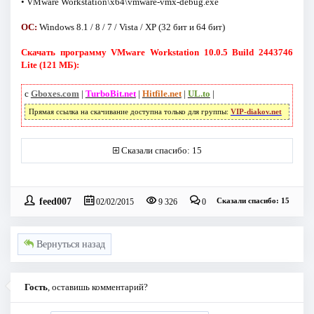
• VMware Workstation\x64\vmware-vmx-debug.exe
ОС:
Windows 8.1 / 8 / 7 / Vista / XP (32 бит и 64 бит)
Скачать программу VMware Workstation 10.0.5 Build 2443746
Lite (121 МБ):
с
Gboxes.com
|
TurboBit.net
|
Hitfile.net
|
UL.to
|
Прямая ссылка на скачивание доступна только для группы:
VIP-diakov.net
Сказали спасибо: 15
feed007
Сказали спасибо: 15
02/02/2015
9 326
0
Вернуться назад
Гость
, оставишь комментарий?