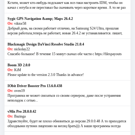
Кстати, может кто-нибудь подскажет как все-таки настроить IDM, чтобы он
качал с ютуба и не переставал бы скачивать через короткое время. А то не раз
Sygic GPS Navigation &amp; Maps 26.4.2
От:
viktor58
Добрый день, на сяоми работает отлично, на Samsung S24 Ultra, прошлая
версия работала,теперь не работает, новая 26.4.2 не устанавливается. пишет,
Blackmagic Design DaVinci Resolve Studio 21.0.4
От:
nickolay22
Спасибо большое! В течение 15 минут скачал обе части с https://filespayouts
Boom 3D 2.0.0
От:
KiM
Please update to the version 2.3.0 Thanks in advance!
IObit Driver Booster Pro 13.6.0.438
От:
oven19
Программа не может связаться со своим сервером, даже после устранения
неполадок с сетью...
vMix Pro 28.0.0.42
От:
Bazinga
Здравствуйте, будет не плохо обновиться до версии 29.0.0.48 А то приходится
обходными путями лицензию на месяц брать))) А ваши программы всегда