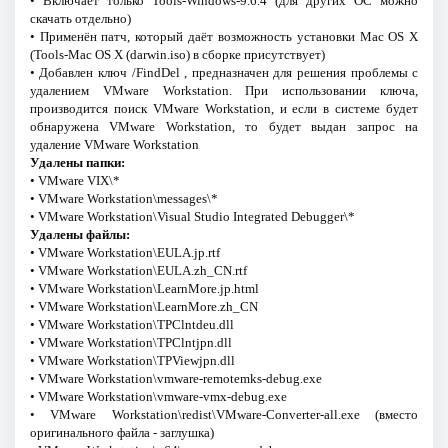
• Включает только Tools-Windows-9.6.4 (для других ОС можно
скачать отдельно)
• Применён патч, который даёт возможность установки Mac OS X
(Tools-Mac OS X (darwin.iso) в сборке присутствует)
• Добавлен ключ /FindDel , предназначен для решения проблемы с
удалением VMware Workstation. При использовании ключа,
производится поиск VMware Workstation, и если в системе будет
обнаружена VMware Workstation, то будет выдан запрос на
удаление VMware Workstation
Удалены папки:
• VMware VIX\*
• VMware Workstation\messages\*
• VMware Workstation\Visual Studio Integrated Debugger\*
Удалены файлы:
• VMware Workstation\EULA.jp.rtf
• VMware Workstation\EULA.zh_CN.rtf
• VMware Workstation\LearnMore.jp.html
• VMware Workstation\LearnMore.zh_CN
• VMware Workstation\TPClntdeu.dll
• VMware Workstation\TPClntjpn.dll
• VMware Workstation\TPViewjpn.dll
• VMware Workstation\vmware-remotemks-debug.exe
• VMware Workstation\vmware-vmx-debug.exe
• VMware Workstation\redist\VMware-Converter-all.exe (вместо
оригинального файла - заглушка)