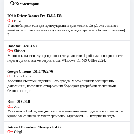
Комментарии
IObit Driver Booster Pro 13.6.0.438
От:
coliza
У данной проги есть два преимущества в сравнении с Easy.1 она отличает
ноутбуки от стационарных (а дрова на видеоадаптеры у них бывают разными)
2
Dose for Excel 3.6.7
От:
Skipper
Машина впадает в ступор при попытке установки. Пробовал повторно после
перезагрузки с тем же результатом. Windows 11. MS Offiсe 2024.
Google Chrome 151.0.7922.76
От:
Гость Гость
Хороший, быстрый, удобный. Это правда. Масса плюшек расширений-
дополнений, постоянно отторгаемых браузером (разрабами политиками
безопасности) и
Boom 3D 2.0.0
От:
Х.З.
Уважаемый Diakov, сегодня вышло обновление этой чудесной программы, а
кроме вас её никто не умеет грамотно "отрепачить". С нетерпение ждём
Internet Download Manager 6.43.7
От:
OlegL