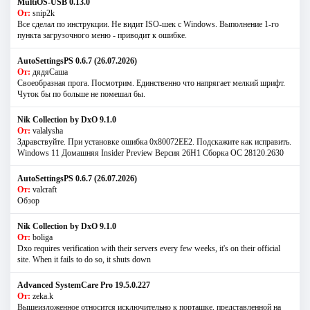
MultiOS-USB 0.13.0
От:
snip2k
Все сделал по инструкции. Не видит ISO-шек с Windows. Выполнение 1-го
пункта загрузочного меню - приводит к ошибке.
AutoSettingsPS 0.6.7 (26.07.2026)
От:
дядяСаша
Своеобразная прога. Посмотрим. Единственно что напрягает мелкий шрифт.
Чуток бы по больше не помешал бы.
Nik Collection by DxO 9.1.0
От:
valalysha
Здравствуйте. При установке ошибка 0х80072EE2. Подскажите как исправить.
Windows 11 Домашняя Insider Preview Версия 26H1 Сборка ОС 28120.2630
AutoSettingsPS 0.6.7 (26.07.2026)
От:
valcraft
Обзор
Nik Collection by DxO 9.1.0
От:
boliga
Dxo requires verification with their servers every few weeks, it's on their official
site. When it fails to do so, it shuts down
Advanced SystemCare Pro 19.5.0.227
От:
zeka.k
Вышеизложенное относится исключительно к порташке, представленной на