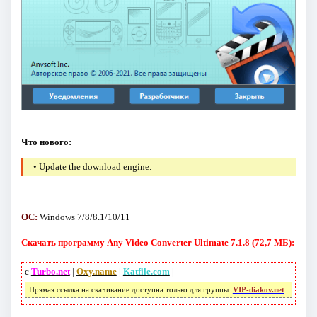
Что нового:
• Update the download engine.
ОС:
Windows 7/8/8.1/10/11
Скачать программу Any Video Converter Ultimate 7.1.8 (72,7 МБ):
с
Turbo.net
|
Oxy.name
|
Katfile.com
|
Прямая ссылка на скачивание доступна только для группы:
VIP-diakov.net