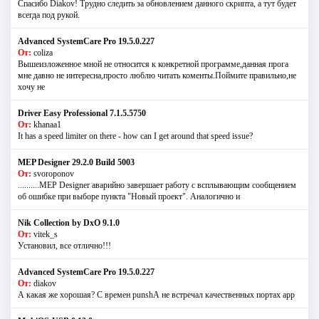
Спасибо Diakov! Трудно следить за обновлением данного скрипта, а тут будет
всегда под рукой.
Advanced SystemCare Pro 19.5.0.227
От:
coliza
Вышеизложенное мной не относится к конкретной программе,данная прога
мне давно не интересна,просто люблю читать коменты.Поймите правильно,не
хочу не
Driver Easy Professional 7.1.5.5750
От:
khanaa1
It has a speed limiter on there - how can I get around that speed issue?
MEP Designer 29.2.0 Build 5003
От:
svoroponov
..........MEP Designer аварийно завершает работу с всплывающим сообщением
об ошибке при выборе пункта "Новый проект". Аналогично и
Nik Collection by DxO 9.1.0
От:
vitek_s
Установил, все отлично!!!
Advanced SystemCare Pro 19.5.0.227
От:
diakov
А какая же хорошая? С времен punshА не встречал качественных портах app