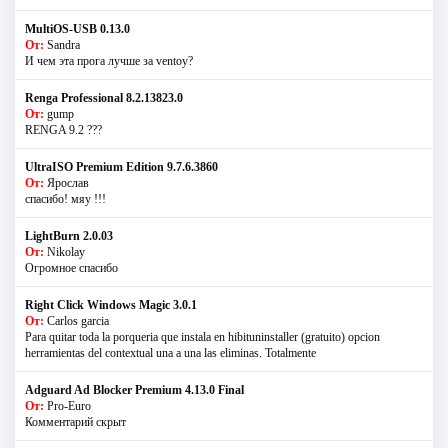
MultiOS-USB 0.13.0
От:
Sandra
И чем эта прога лучше за ventoy?
Renga Professional 8.2.13823.0
От:
gump
RENGA 9.2 ???
UltraISO Premium Edition 9.7.6.3860
От:
Ярослав
спасибо! мяу !!!
LightBurn 2.0.03
От:
Nikolay
Огромное спасибо
Right Click Windows Magic 3.0.1
От:
Carlos garcia
Para quitar toda la porqueria que instala en hibituninstaller (gratuito) opcion
herramientas del contextual una a una las eliminas. Totalmente
Adguard Ad Blocker Premium 4.13.0 Final
От:
Pro-Euro
Комментарий скрыт