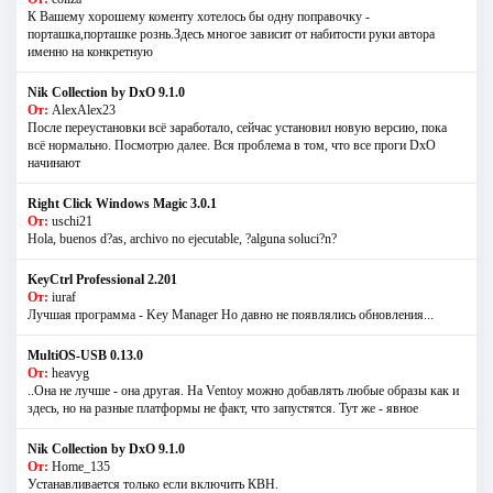
К Вашему хорошему коменту хотелось бы одну поправочку -
порташка,порташке рознь.Здесь многое зависит от набитости руки автора
именно на конкретную
Nik Collection by DxO 9.1.0
От:
AlexAlex23
После переустановки всё заработало, сейчас установил новую версию, пока
всё нормально. Посмотрю далее. Вся проблема в том, что все проги DxO
начинают
Right Click Windows Magic 3.0.1
От:
uschi21
Hola, buenos d?as, archivo no ejecutable, ?alguna soluci?n?
KeyCtrl Professional 2.201
От:
iuraf
Лучшая программа - Key Manager Но давно не появлялись обновления...
MultiOS-USB 0.13.0
От:
heavyg
..Она не лучше - она другая. На Ventoy можно добавлять любые образы как и
здесь, но на разные платформы не факт, что запустятся. Тут же - явное
Nik Collection by DxO 9.1.0
От:
Home_135
Устанавливается только если включить КВН.