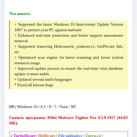
Что нового:
+ Supported the latest Windows 10 Anniversary Update Version
1607 to protect your PC against malware
+ Enhanced real-time protection and better support ransomware
removal
+ Supported removing Hohosearch, yeabests.cc, GetPrivate Ads,
etc
+ Optimized scan engine for faster scanning and lower system
resources usage
+ Improved update process to ensure the real-time virus database
update is more stable
+ Updated several multi-languages
* Fixed all known bugs
ОС:
Windows 10 / 8.1 / 8 / 7 / Vista / XP.
Скачать программу IObit Malware Fighter Pro 4.5.0.3457 (44.85
МБ):
с
TurboBit.net
|
Hitfile.net
|
File-upload.cc
|
Upera.co
|