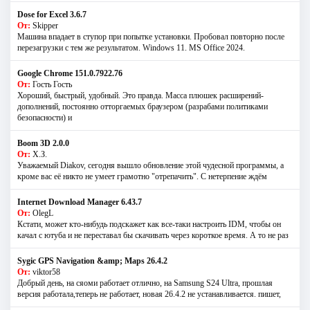
Dose for Excel 3.6.7
От:
Skipper
Машина впадает в ступор при попытке установки. Пробовал повторно после
перезагрузки с тем же результатом. Windows 11. MS Offiсe 2024.
Google Chrome 151.0.7922.76
От:
Гость Гость
Хороший, быстрый, удобный. Это правда. Масса плюшек расширений-
дополнений, постоянно отторгаемых браузером (разрабами политиками
безопасности) и
Boom 3D 2.0.0
От:
Х.З.
Уважаемый Diakov, сегодня вышло обновление этой чудесной программы, а
кроме вас её никто не умеет грамотно "отрепачить". С нетерпение ждём
Internet Download Manager 6.43.7
От:
OlegL
Кстати, может кто-нибудь подскажет как все-таки настроить IDM, чтобы он
качал с ютуба и не переставал бы скачивать через короткое время. А то не раз
Sygic GPS Navigation &amp; Maps 26.4.2
От:
viktor58
Добрый день, на сяоми работает отлично, на Samsung S24 Ultra, прошлая
версия работала,теперь не работает, новая 26.4.2 не устанавливается. пишет,