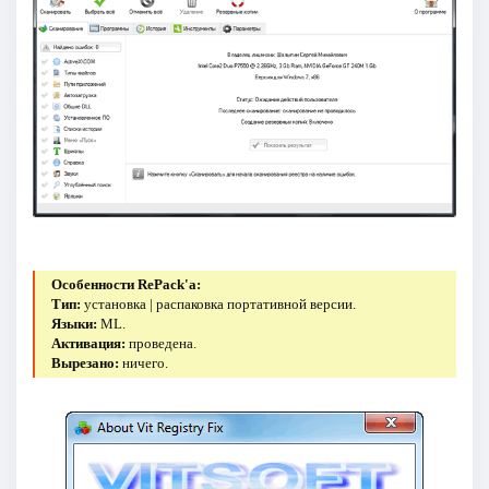
Особенности RePack'a:
Тип:
установка | распаковка портативной версии.
Языки:
ML.
Активация:
проведена.
Вырезано:
ничего.