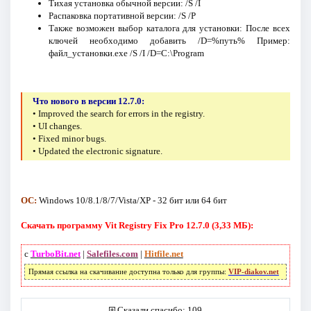
Тихая установка обычной версии: /S /I
Распаковка портативной версии: /S /P
Также возможен выбор каталога для установки: После всех
ключей необходимо добавить /D=%путь% Пример:
файл_установки.exe /S /I /D=C:\Program
Что нового в версии 12.7.0:
• Improved the search for errors in the registry.
• UI changes.
• Fixed minor bugs.
• Updated the electronic signature.
ОС:
Windows 10/8.1/8/7/Vista/XP - 32 бит или 64 бит
Скачать программу Vit Registry Fix Pro 12.7.0 (3,33 МБ):
с
TurboBit.net
|
Salefiles.com
|
Hitfile.net
Прямая ссылка на скачивание доступна только для группы:
VIP-diakov.net
Сказали спасибо: 109