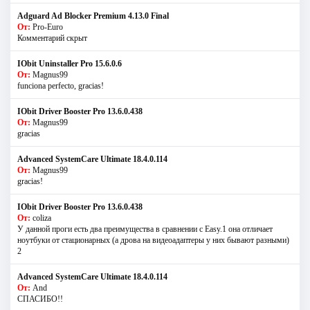
Adguard Ad Blocker Premium 4.13.0 Final
От:
Pro-Euro
Комментарий скрыт
IObit Uninstaller Pro 15.6.0.6
От:
Magnus99
funciona perfecto, gracias!
IObit Driver Booster Pro 13.6.0.438
От:
Magnus99
gracias
Advanced SystemCare Ultimate 18.4.0.114
От:
Magnus99
gracias!
IObit Driver Booster Pro 13.6.0.438
От:
coliza
У данной проги есть два преимущества в сравнении с Easy.1 она отличает
ноутбуки от стационарных (а дрова на видеоадаптеры у них бывают разными)
2
Advanced SystemCare Ultimate 18.4.0.114
От:
And
СПАСИБО!!