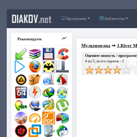
DIAKOV
.net
Программы
Библиотека
Рекомендуем
Мультимедиа
⇒
J.River M
Оцените новость / программ
4
из 5, всего оценок -
1