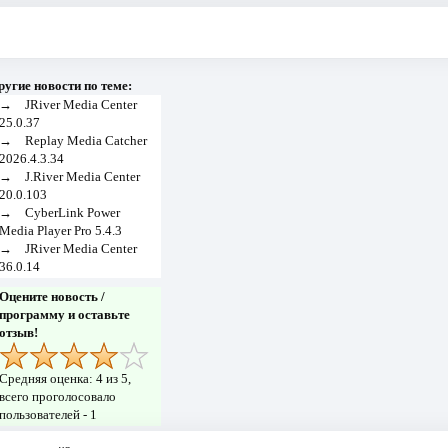
ругие новости по теме:
→
JRiver Media Center
25.0.37
→
Replay Media Catcher
2026.4.3.34
→
J.River Media Center
20.0.103
→
CyberLink Power
Media Player Pro 5.4.3
→
JRiver Media Center
36.0.14
Оцените новость /
программу и оставьте
отзыв!
Средняя оценка:
4
из 5,
всего проголосовало
пользователей -
1