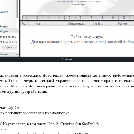
организовать коллекцию фотографий, просматривать детальную информаци
т работать с медиа-коллекцией, управляя ей с экрана монитора или телевиз
ения. Media Center поддерживает множество моделей портативных плееров
гими другими устройствами.
матов файлов
их плейлистов и Smartlists из библиотеки
3 устройств, в том числе IPod ®, Creative ® и SanDisk ®
инов