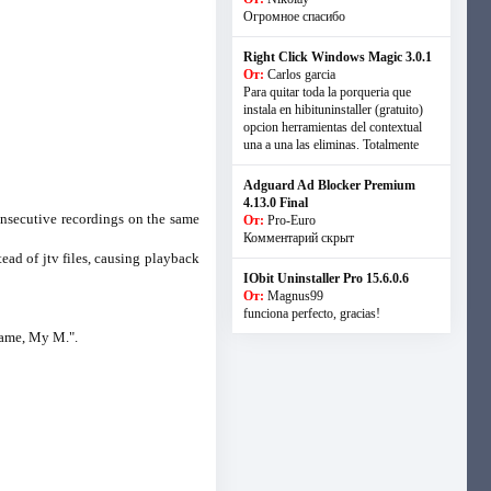
Огромное спасибо
Right Click Windows Magic 3.0.1
От:
Carlos garcia
Para quitar toda la porqueria que
instala en hibituninstaller (gratuito)
opcion herramientas del contextual
una a una las eliminas. Totalmente
Adguard Ad Blocker Premium
4.13.0 Final
consecutive recordings on the same
От:
Pro-Euro
Комментарий скрыт
ead of jtv files, causing playback
IObit Uninstaller Pro 15.6.0.6
От:
Magnus99
funciona perfecto, gracias!
Name, My M.".