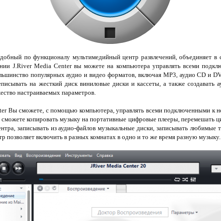
удобный по функционалу мультимедийный центр развлечений, объединяет в с
нии J.River Media Center вы можете на компьютера управлять всеми подк
льшинство популярных аудио и видео форматов, включая MP3, аудио CD и D
писывать на жесткий диск виниловые диски и кассеты, а также создавать а
ество настраиваемых параметров.
nter Вы сможете, с помощью компьютера, управлять всеми подключенными к н
сможете копировать музыку на портативные цифровые плееры, перемешать ц
нтра, записывать из аудио-файлов музыкальные диски, записывать любимые 
р позволяет включить в разных комнатах в одно и то же время разную музыку.