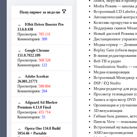
Поиск, загрузка и проиг
Media Режим — кнопка д
Встроенный CD Labeler д
Популярное за неделю
Автоматический контрол
Колесико прокрутки и м
→
IObit Driver Booster Pro
Поддержка скинов Wina
13.6.0.438
Новый дисплей Режима 
Просмотров:
705 131
Дистанционное управле
Комментариев:
309
Медиа-сервер — Домашн
Replay Gain (объем выра
→
Google Chrome
151.0.7922.109
В-линия редактирования
Просмотров:
568 526
Веб-ТВ и радио
Комментариев:
122
Visualization Studio — 
Медиа-планировщик
→
Adobe Acrobat
Встроенный Менеджер з
26.001.21771
DSP / EQ Studio
Просмотров:
508 804
Медиа-редактор для ред
Комментариев:
264
Просмотр телевидение (
Запись и просмотр DVD
→
Adguard Ad Blocker
Организация и улучшен
Premium 4.13.0 Final
3D визуализация
Просмотров:
455 714
Гибкая база данных, кот
Комментариев:
55
Панель View — показыва
Встроенный музыкальны
→
Opera One 134.0 Build
ASIO воспроизведения
5954.46 + Portable