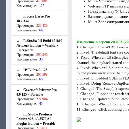
Multi-Zone воспроизвед
Просмотров:
410 001
Комментариев:
125
Web или FTP загрузка м
Поддержка Play 'N' Univ
→
Process Lasso Pro
Базовое редактирование
18.2.3.42
Multi-Zone синхронизац
Просмотров:
326 436
Комментариев:
64
→
R-Studio 9.5 Build 191810
Изменение в версии 20.0.96 (20
Network Edition + WinPE +
1. Changed: If the WDM driver isn't 
Emergency
2. Fixed: The default font size c
Просмотров:
299 346
3. Fixed: When an LS client playe
Комментариев:
35
channel, the playback started at a
4. Fixed: When an LS client playe
→
IPTV Pro 9.1.23
to end prematurely since the play
Просмотров:
265 598
5. Fixed: Embedded CUEs in FLAC 
Комментариев:
65
6. Fixed: Doing 'Remove Duplicate
7. Changed: The Swap(...) express
→
Goversoft Privazer Pro
8. Changed: Flipped the touch scr
4.0.125 + Portable
9. Changed: Updated to the lates
Просмотров:
227 904
Комментариев:
45
10. Changed: When clicking to zoo
11. Changed: Click zooming on an 
→
FL Studio Producer
Edition v26.1.3.5570 All
Plugins Edition + Portable
Просмотров:
213 611