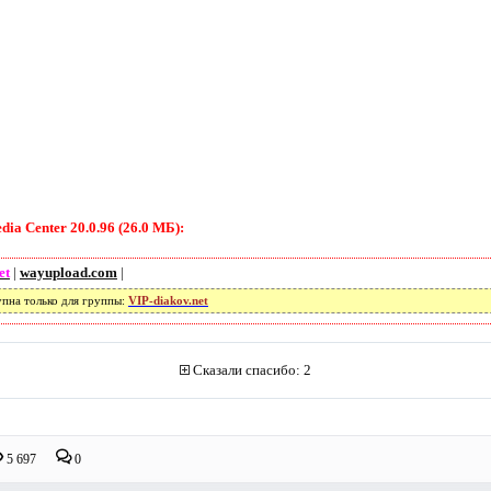
ia Center 20.0.96 (26.0 МБ):
et
|
wayupload.com
|
упна только для группы:
VIP-diakov.net
Сказали спасибо: 2
5 697
0