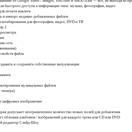
рывание от Google Video / Images, YouTube и SHOUTcast — все, не выходя из п
ля быстрого доступа к информации типа: музыка, фотографии, видео
ля печати наклеек
ь и импорт недавно добавленных файлов
асштабирования для фотографии, видео, DVD и ТВ
mp 2
просмотра
ние
яя сеть
внивания)
 свойств файла
создавать и сохранять собственные визуализации
акачек
актирования музыкальных файлов
с тюнера)
ие цифровых изображение
орая допускает неограниченное количество новых полей для добавления
ет обложки альбомов / изображений для каждого трека или CD или DVD
й редактор Слайд-Шоу