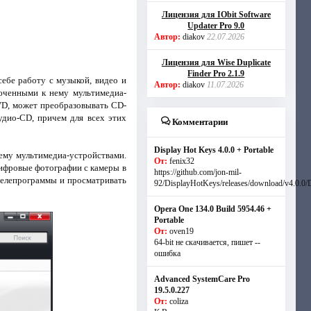
Лицензия для IObit Software
Updater Pro 9.0
Автор:
diakov
22.07.2026
Лицензия для Wise Duplicate
Finder Pro 2.1.9
ебе работу с музыкой, видео и
Автор:
diakov
11.07.2026
люченными к нему мультимедиа-
VD, может преобразовывать CD-
удио-CD, причем для всех этих
Комментарии
Display Hot Keys 4.0.0 + Portable
ему мультимедиа-устройствами.
От:
fenix32
ифровые фотографии с камеры в
https://github.com/jon-mil-
телепрограммы и просматривать
92/DisplayHotKeys/releases/download/v4.0.0/
Opera One 134.0 Build 5954.46 +
Portable
От:
oven19
64-bit не скачивается, пишет --
ошибка
Advanced SystemCare Pro
19.5.0.227
От:
coliza