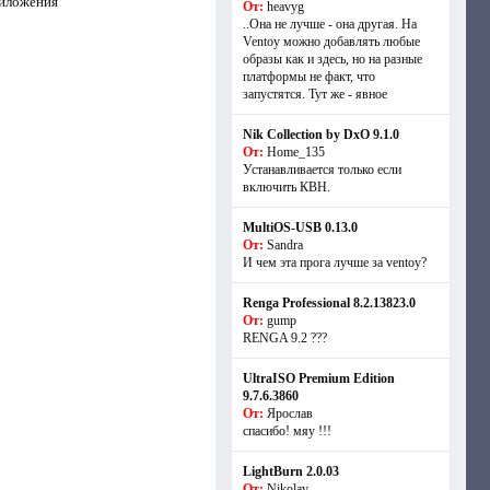
риложения
От:
heavyg
..Она не лучше - она другая. На
Ventoy можно добавлять любые
образы как и здесь, но на разные
платформы не факт, что
запустятся. Тут же - явное
Nik Collection by DxO 9.1.0
От:
Home_135
Устанавливается только если
включить КВН.
MultiOS-USB 0.13.0
От:
Sandra
И чем эта прога лучше за ventoy?
Renga Professional 8.2.13823.0
От:
gump
RENGA 9.2 ???
UltraISO Premium Edition
9.7.6.3860
От:
Ярослав
спасибо! мяу !!!
LightBurn 2.0.03
От:
Nikolay