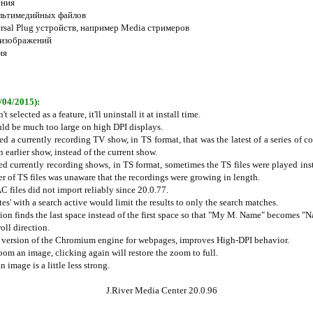
ения
ультимедийных файлов
ersal Plug устройств, например Media стримеров
 изображений
ия
/04/2015):
selected as a feature, it'll uninstall it at install time.
ould be much too large on high DPI displays.
d a currently recording TV show, in TS format, that was the latest of a series of 
n earlier show, instead of the current show.
d currently recording shows, in TS format, sometimes the TS files were played inst
er of TS files was unaware that the recordings were growing in length.
files did not import reliably since 20.0.77.
s' with a search active would limit the results to only the search matches.
ion finds the last space instead of the first space so that "My M. Name" becomes "
oll direction.
t version of the Chromium engine for webpages, improves High-DPI behavior.
m an image, clicking again will restore the zoom to full.
image is a little less strong.