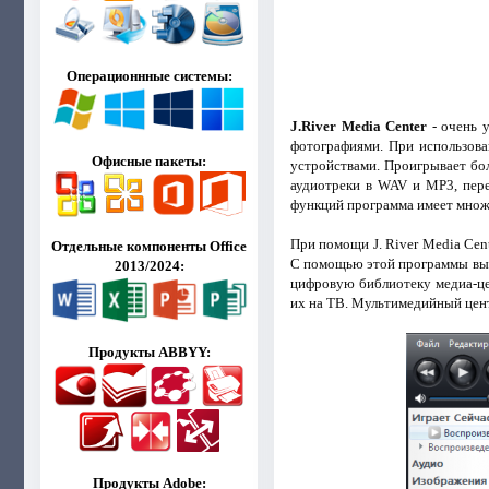
Операционнные системы:
J.River Media Center
- очень 
фотографиями. При использова
Офисные пакеты:
устройствами. Проигрывает бо
аудиотреки в WAV и MP3, пере
функций программа имеет множ
При помощи J. River Media Ce
Отдельные компоненты Office
С помощью этой программы вы 
2013/2024:
цифровую библиотеку медиа-це
их на ТВ. Мультимедийный цент
Продукты ABBYY:
Продукты Adobe: