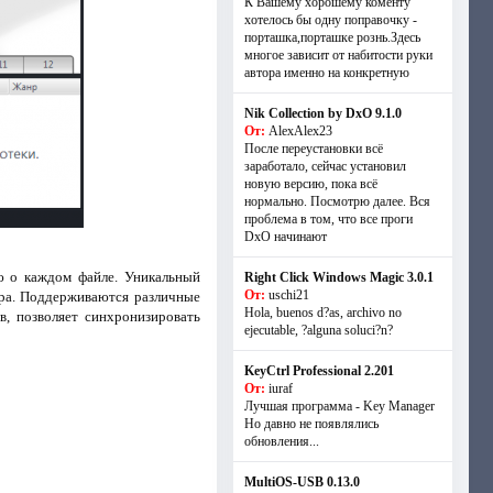
К Вашему хорошему коменту
хотелось бы одну поправочку -
порташка,порташке рознь.Здесь
многое зависит от набитости руки
автора именно на конкретную
Nik Collection by DxO 9.1.0
От:
AlexAlex23
После переустановки всё
заработало, сейчас установил
новую версию, пока всё
нормально. Посмотрю далее. Вся
проблема в том, что все проги
DxO начинают
ю о каждом файле. Уникальный
Right Click Windows Magic 3.0.1
От:
uschi21
ора. Поддерживаются различные
Hola, buenos d?as, archivo no
, позволяет синхронизировать
ejecutable, ?alguna soluci?n?
KeyCtrl Professional 2.201
От:
iuraf
Лучшая программа - Key Manager
Но давно не появлялись
обновления...
MultiOS-USB 0.13.0