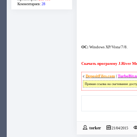
Комментариев:
28
ОС:
Windows XP/Vista/7/8.
Скачать программу J.River Med
с
DepositFiles.com
|
TurboBit.n
Прямая ссылка на скачивание дост
torker
21/04/2015