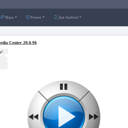
Игры
Разное
Для Android
edia Center 20.0.96
у!