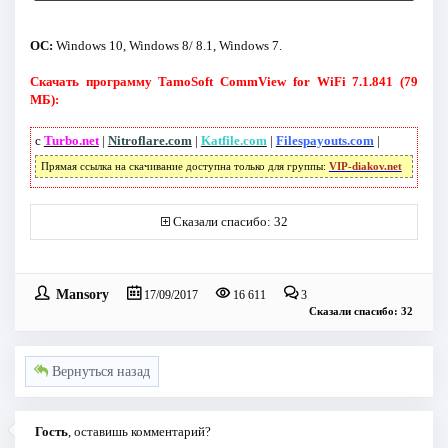
OC:
Windows 10, Windows 8/ 8.1, Windows 7.
Скачать программу TamoSoft CommView for WiFi 7.1.841 (79
МБ):
с
Turbo.net
|
Nitroflare.com
|
Katfile.com
|
Filespayouts.com
|
Прямая ссылка на скачивание доступна только для группы:
VIP-diakov.net
Сказали спасибо: 32
Mansory
17/09/2017
16 611
3
Сказали спасибо: 32
Вернуться назад
Гость
, оставишь комментарий?