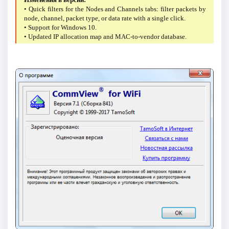
• Quick filters for the Nodes and Channels tabs: filter packets by
node, channel, packet type, or data rate with a single click.
• Support for Windows 10.
• Updated IP allocation map and MAC-to-vendor database.