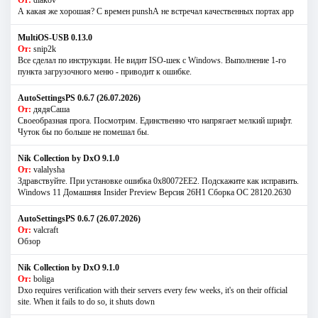
От:
diakov
А какая же хорошая? С времен punshА не встречал качественных портах app
MultiOS-USB 0.13.0
От:
snip2k
Все сделал по инструкции. Не видит ISO-шек с Windows. Выполнение 1-го
пункта загрузочного меню - приводит к ошибке.
AutoSettingsPS 0.6.7 (26.07.2026)
От:
дядяСаша
Своеобразная прога. Посмотрим. Единственно что напрягает мелкий шрифт.
Чуток бы по больше не помешал бы.
Nik Collection by DxO 9.1.0
От:
valalysha
Здравствуйте. При установке ошибка 0х80072EE2. Подскажите как исправить.
Windows 11 Домашняя Insider Preview Версия 26H1 Сборка ОС 28120.2630
AutoSettingsPS 0.6.7 (26.07.2026)
От:
valcraft
Обзор
Nik Collection by DxO 9.1.0
От:
boliga
Dxo requires verification with their servers every few weeks, it's on their official
site. When it fails to do so, it shuts down