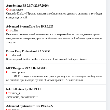
AutoSettingsPS 0.6.7 (26.07.2026)
От:
sanyateee
Спасибо Diakov! Трудно следить за обновлением данного скрипта, а тут будет
всегда под рукой.
Advanced SystemCare Pro 19.5.0.227
От:
coliza
Вышеизложенное мной не относится к конкретной программе,данная прога
мне давно не интересна,просто люблю читать коменты.Поймите правильно,не
хочу не
Driver Easy Professional 7.1.5.5750
От:
khanaa1
It has a speed limiter on there - how can I get around that speed issue?
MEP Designer 29.2.0 Build 5003
От:
svoroponov
..........MEP Designer аварийно завершает работу с всплывающим сообщением
об ошибке при выборе пункта "Новый проект". Аналогично и
Nik Collection by DxO 9.1.0
От:
vitek_s
Установил, все отлично!!!
Advanced SystemCare Pro 19.5.0.227