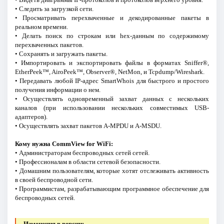
• Следить за загрузкой сети.
• Просматривать перехваченные и декодированные пакеты в
реальном времени.
• Делать поиск по строкам или hex-данным по содержимому
перехваченных пакетов.
• Сохранять и загружать пакеты.
• Импортировать и экспортировать файлы в форматах Sniffer®,
EtherPeek™, AiroPeek™, Observer®, NetMon, и Tcpdump/Wireshark.
• Передавать любой IP-адрес SmartWhois для быстрого и простого
получения информации о нем.
• Осуществлять одновременный захват данных с нескольких
каналов (при использовании нескольких совместимых USB-
адаптеров).
• Осуществлять захват пакетов A-MPDU и A-MSDU.
Кому нужна CommView for WiFi:
• Администраторам беспроводных сетей сетей.
• Профессионалам в области сетевой безопасности.
• Домашним пользователям, которые хотят отслеживать активность
в своей беспроводной сети.
• Программистам, разрабатывающим программное обеспечение для
беспроводных сетей.
Изменения в версии: