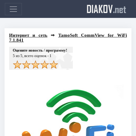
DIAKOV
.net
Интернет и сеть
⇒
TamoSoft CommView for WiFi
7.1.841
Оцените новость / программу!
5
из 5, всего оценок -
1