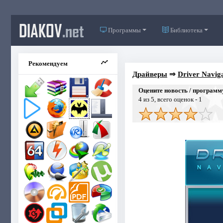
DIAKOV
.net
Программы
Библиотека
Рекомендуем
Драйверы
⇒
Driver Naviga
Оцените новость / программ
4
из 5, всего оценок -
1