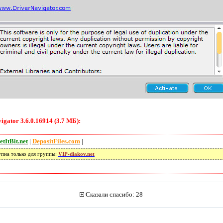
gator 3.6.0.16914 (3.7 МБ):
etItBit.net
|
DepositFiles.com
|
упна только для группы:
VIP-diakov.net
Сказали спасибо: 28