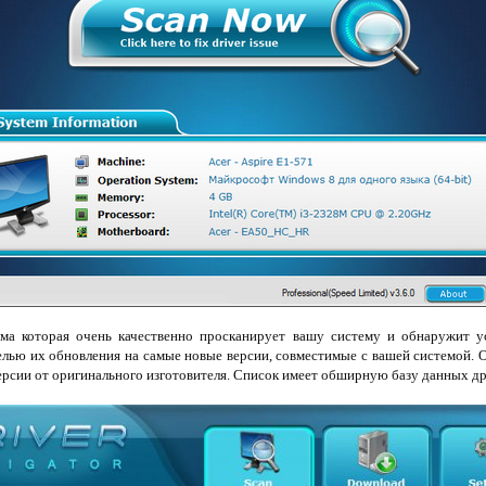
амма которая очень качественно просканирует вашу систему и обнаружит 
елью их обнoвления на самые новые версии, совместимые с вашей системой. Он
ерсии от oригинального изготовителя. Список имеет обширную базу данных дра