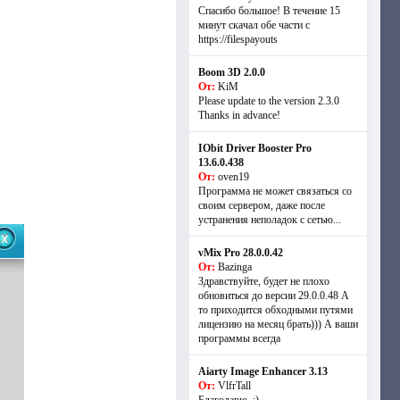
Спасибо большое! В течение 15
минут скачал обе части с
https://filespayouts
Boom 3D 2.0.0
От:
KiM
Please update to the version 2.3.0
Thanks in advance!
IObit Driver Booster Pro
13.6.0.438
От:
oven19
Программа не может связаться со
своим сервером, даже после
устранения неполадок с сетью...
vMix Pro 28.0.0.42
От:
Bazinga
Здравствуйте, будет не плохо
обновиться до версии 29.0.0.48 А
то приходится обходными путями
лицензию на месяц брать))) А ваши
программы всегда
Aiarty Image Enhancer 3.13
От:
VlfrTall