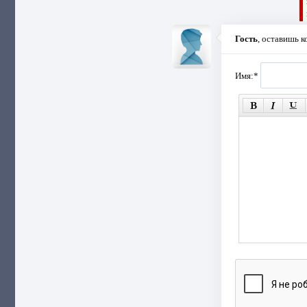
Гость
, оставишь 
Имя:
*