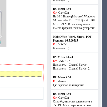
Благодарю. :)
DU Meter 9.50
От:
GarryZin
На 10-й Винде (Microsoft Windows
10 Enterprise LTSC 2021) ещё с DU
Meter v.9.20 В плавающем окне
вместо графика "данные устарели",
MobiOffice: Word, Sheets, PDF
Premium 16.5.60515
От:
VlfrTall
Благодарю. :)
IPTV Pro 9.1.23
От:
VAN7272
Плейлисты - Channel Playlist
Плейлисты - Channel Playlist-2
DU Meter 9.50
От:
diakov
Где перестал то интересно?
DU Meter 9.50
От:
GarryZin
Спасибо, отличная альтернатива.
Т.к. DU Meter перестала патчем