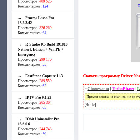
Просмотров:
409 526
Комментариев:
124
→
Process Lasso Pro
18.2.3.42
Просмотров:
326 269
Комментариев:
64
→
R-Studio 9.5 Build 191810
Network Edition + WinPE +
Emergency
Просмотров:
299 176
Комментариев:
35
Скачать программу Driver Navi
→
FastStone Capture 11.3
Просмотров:
289 559
Комментариев:
62
с
Gboxes.com
|
TurboBit.net
|
L
Прямая ссылка на скачивание дост
→
IPTV Pro 9.1.23
Просмотров:
265 364
[/hide]
Комментариев:
65
→
IObit Uninstaller Pro
15.6.0.6
Просмотров:
244 748
Комментариев:
59