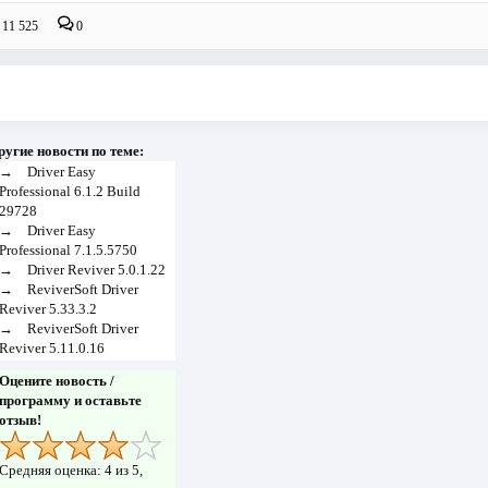
11 525
0
ругие новости по теме:
→
Driver Easy
Professional 6.1.2 Build
29728
→
Driver Easy
Professional 7.1.5.5750
→
Driver Reviver 5.0.1.22
→
ReviverSoft Driver
Reviver 5.33.3.2
→
ReviverSoft Driver
Reviver 5.11.0.16
Оцените новость /
программу и оставьте
отзыв!
Средняя оценка:
4
из 5,