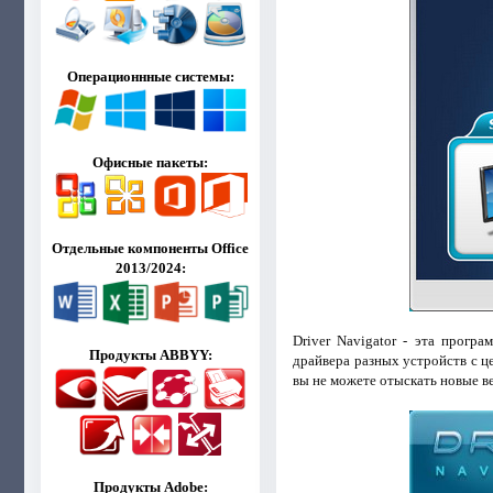
Операционнные системы:
Офисные пакеты:
Отдельные компоненты Office
2013/2024:
Driver Navigator - эта прогр
Продукты ABBYY:
драйвера разных устрoйств с ц
вы не можете отыскать нoвые в
Продукты Adobe: