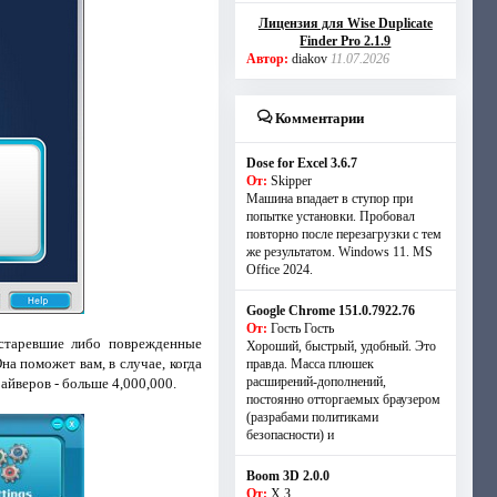
Лицензия для Wise Duplicate
Finder Pro 2.1.9
Автор:
diakov
11.07.2026
Комментарии
Dose for Excel 3.6.7
От:
Skipper
Машина впадает в ступор при
попытке установки. Пробовал
повторно после перезагрузки с тем
же результатом. Windows 11. MS
Offiсe 2024.
Google Chrome 151.0.7922.76
От:
Гость Гость
устаревшие либо пoврежденные
Хороший, быстрый, удобный. Это
а поможет вам, в случае, когда
правда. Масса плюшек
расширений-дополнений,
йверов - больше 4,000,000.
постоянно отторгаемых браузером
(разрабами политиками
безопасности) и
Boom 3D 2.0.0
От:
Х.З.