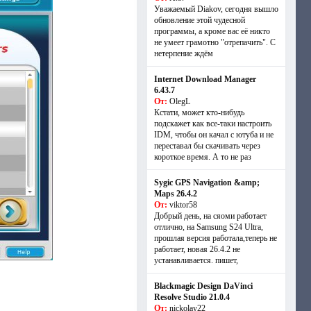
Уважаемый Diakov, сегодня вышло
обновление этой чудесной
программы, а кроме вас её никто
не умеет грамотно "отрепачить". С
нетерпение ждём
Internet Download Manager
6.43.7
От:
OlegL
Кстати, может кто-нибудь
подскажет как все-таки настроить
IDM, чтобы он качал с ютуба и не
переставал бы скачивать через
короткое время. А то не раз
Sygic GPS Navigation &amp;
Maps 26.4.2
От:
viktor58
Добрый день, на сяоми работает
отлично, на Samsung S24 Ultra,
прошлая версия работала,теперь не
работает, новая 26.4.2 не
устанавливается. пишет,
Blackmagic Design DaVinci
Resolve Studio 21.0.4
От:
nickolay22