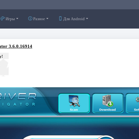
Игры
Разное
Для Android
tor 3.6.0.16914
у!