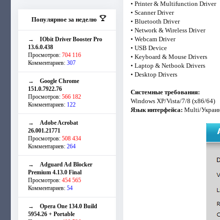
• Printer & Multifunction Driver
• Scanner Driver
Популярное за неделю
• Bluetooth Driver
• Network & Wireless Driver
• Webcam Driver
→
IObit Driver Booster Pro
13.6.0.438
• USB Device
Просмотров:
704 116
• Keyboard & Mouse Drivers
Комментариев:
307
• Laptop & Netbook Drivers
• Desktop Drivers
→
Google Chrome
151.0.7922.76
Системные требования:
Просмотров:
566 182
Windows XP/Vista/7/8 (x86/64)
Комментариев:
122
Язык интерфейса:
Multi/Украи
→
Adobe Acrobat
26.001.21771
Просмотров:
508 434
Комментариев:
264
→
Adguard Ad Blocker
Premium 4.13.0 Final
Просмотров:
454 565
Комментариев:
54
→
Opera One 134.0 Build
5954.26 + Portable