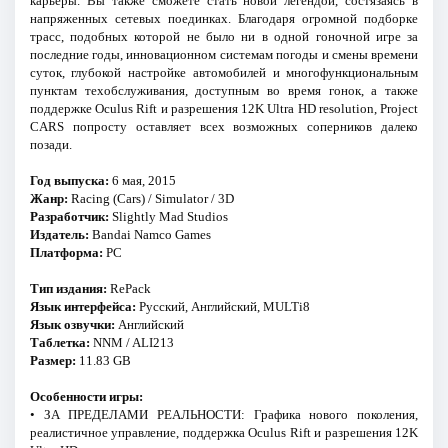
карьеры. Вы также сможете стать новой легендой, состязаясь в
напряженных сетевых поединках. Благодаря огромной подборке
трасс, подобных которой не было ни в одной гоночной игре за
последние годы, инновационном системам погоды и смены времени
суток, глубокой настройке автомобилей и многофункциональным
пунктам техобслуживания, доступным во время гонок, а также
поддержке Oculus Rift и разрешения 12K Ultra HD resolution, Project
CARS попросту оставляет всех возможных соперников далеко
позади.
Год выпуска:
6 мая, 2015
Жанр:
Racing (Cars) / Simulator / 3D
Разработчик:
Slightly Mad Studios
Издатель:
Bandai Namco Games
Платформа:
PC
Тип издания:
RePack
Язык интерфейса:
Русский, Английский, MULTi8
Язык озвучки:
Английский
Таблетка:
NNM / ALI213
Размер:
11.83 GB
Особенности игры:
• ЗА ПРЕДЕЛАМИ РЕАЛЬНОСТИ: Графика нового поколения,
реалистичное управление, поддержка Oculus Rift и разрешения 12K