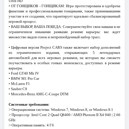
Ultra HD
• ОТ ГОНЩИКОВ - ГОНЩИКАМ: Игра протестирована и одобрена
фанатами и профессиональными гонщиками, также принимавшими
участие в ее создании, что гарантирует идеально сбалансированный
игровой процесс.
• ВАШ ВЫБОР, ВАША ПОБЕДА: Совершенствуйте свои навыки в не
ограниченном никакими рамками режиме карьеры: вас ждет
множество видов гонок и непревзойденный набор трасс.
• Цифровая версия Project CARS также включает набор дополнений
из ограниченного издания, открывающих 5 легендарных
автомобилей для всех игровых режимов, на которых вы сможете
поучаствовать в особых гонках монокласса, доступных в режиме
карьеры.
• Ford GT40 Mk IV
• BMW M1 Pro Car
• McLaren F1
• Sauber C9
• Mercedes-Benz AMG C-Coupe DTM
Системные требования:
> Операционная система: Windows 7, Windows 8, or Windows 8.1
> Процессор: Intel Core 2 Quad Q8400 / AMD Phenom II X4 940 | 2.66
GHz
> Оперативная память: 4 Гб