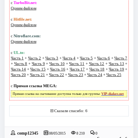
с
TurboBit.net:
Одним файлом
с
Hitfile.net:
Одним файлом
с
Nitroflare.com:
Одним файлом
с
UL.to:
Часть 1
+
Часть 2
+
Часть 3
+
Часть 4
+
Часть 5
+
Часть 6
+
Часть 7
+
Часть 8
+
Часть 9
+
Часть 10
+
Часть 11
+
Часть 12
+
Часть 13
+
Часть 14
+
Часть 15
+
Часть 16
+
Часть 17
+
Часть 18
+
Часть 19
+
Часть 20
+
Часть 21
+
Часть 22
+
Часть 23
+
Часть 24
+
Часть 25
с
Прямая ссылка MEGA:
Прямая ссылка на скачивание доступна только для группы:
VIP-diakov.net
Сказали спасибо: 6
comp12345
08/05/2015
8 210
0