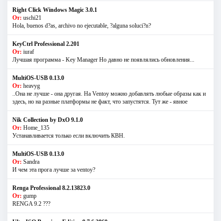
Right Click Windows Magic 3.0.1
От:
uschi21
Hola, buenos d?as, archivo no ejecutable, ?alguna soluci?n?
KeyCtrl Professional 2.201
От:
iuraf
Лучшая программа - Key Manager Но давно не появлялись обновления...
MultiOS-USB 0.13.0
От:
heavyg
..Она не лучше - она другая. На Ventoy можно добавлять любые образы как и
здесь, но на разные платформы не факт, что запустятся. Тут же - явное
Nik Collection by DxO 9.1.0
От:
Home_135
Устанавливается только если включить КВН.
MultiOS-USB 0.13.0
От:
Sandra
И чем эта прога лучше за ventoy?
Renga Professional 8.2.13823.0
От:
gump
RENGA 9.2 ???