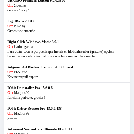
UltraISO Premium Edition 9.7.6.3860
От:
Ярослав
спасибо! мяу !!!
LightBurn 2.0.03
От:
Nikolay
Огромное спасибо
Right Click Windows Magic 3.0.1
От:
Carlos garcia
Para quitar toda la porqueria que instala en hibituninstaller (gratuito) opcion
herramientas del contextual una a una las eliminas. Totalmente
Adguard Ad Blocker Premium 4.13.0 Final
От:
Pro-Euro
Комментарий скрыт
IObit Uninstaller Pro 15.6.0.6
От:
Magnus99
funciona perfecto, gracias!
IObit Driver Booster Pro 13.6.0.438
От:
Magnus99
gracias
Advanced SystemCare Ultimate 18.4.0.114