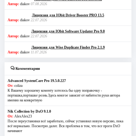
Автор:
diakov
07.08.2026
Лицензия для IObit Driver Booster PRO 13.5
Автор:
diakov
22.07.2026
Лицензия для IObit Software Updater Pro 9.0
Автор:
diakov
22.07.2026
Лицензия для Wise Duplicate Finder Pro 2.1.9
Автор:
diakov
11.07.2026
Комментарии
Advanced SystemCare Pro 19.5.0.227
От:
coliza
К Вашему хорошему коменту хотелось бы одну поправочку -
порташка,порташке рознь.Здесь многое зависит от набитости руки автора
именно на конкретную
Nik Collection by DxO 9.1.0
От:
AlexAlex23
После переустановки всё заработало, сейчас установил новую версию, пока
всё нормально. Посмотрю далее. Вся проблема в том, что все проги DxO
начинают