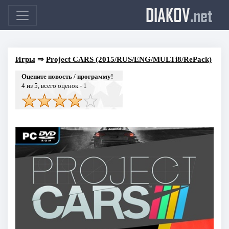
DIAKOV
.net
Игры
⇒
Project CARS (2015/RUS/ENG/MULTi8/RePack)
Оцените новость / программу!
4
из 5, всего оценок -
1