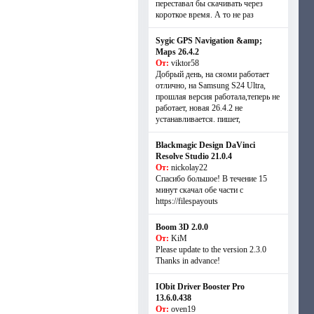
переставал бы скачивать через
короткое время. А то не раз
Sygic GPS Navigation &amp;
Maps 26.4.2
От:
viktor58
Добрый день, на сяоми работает
отлично, на Samsung S24 Ultra,
прошлая версия работала,теперь не
работает, новая 26.4.2 не
устанавливается. пишет,
Blackmagic Design DaVinci
Resolve Studio 21.0.4
От:
nickolay22
Спасибо большое! В течение 15
минут скачал обе части с
https://filespayouts
Boom 3D 2.0.0
От:
KiM
Please update to the version 2.3.0
Thanks in advance!
IObit Driver Booster Pro
13.6.0.438
От:
oven19