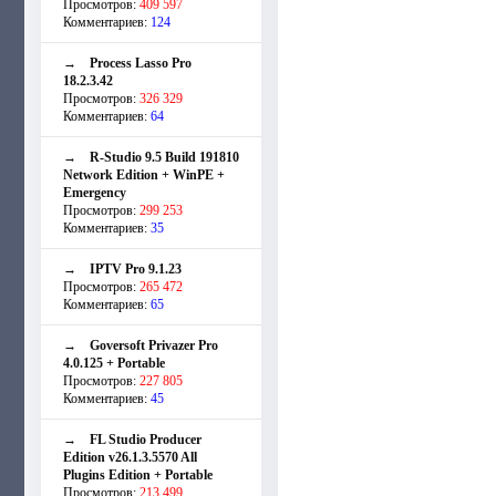
Просмотров:
409 597
Комментариев:
124
→
Process Lasso Pro
18.2.3.42
Просмотров:
326 329
Комментариев:
64
→
R-Studio 9.5 Build 191810
Network Edition + WinPE +
Emergency
Просмотров:
299 253
Комментариев:
35
→
IPTV Pro 9.1.23
Просмотров:
265 472
Комментариев:
65
→
Goversoft Privazer Pro
4.0.125 + Portable
Просмотров:
227 805
Комментариев:
45
→
FL Studio Producer
Edition v26.1.3.5570 All
Plugins Edition + Portable
Просмотров:
213 499