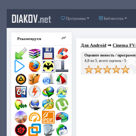
DIAKOV
.net
Программы
Библиотека
Рекомендуем
Для Android
⇒
Cinema FV-
Оцените новость / программ
4,8
из 5, всего оценок -
5