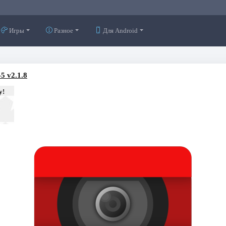
Игры
Разное
Для Android
5 v2.1.8
у!