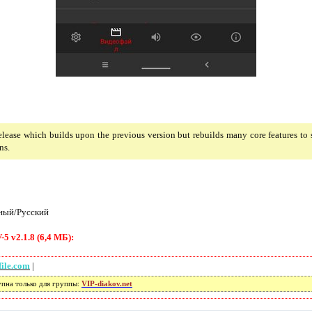
elease which builds upon the previous version but rebuilds many core features to 
ns.
ный/Русский
 v2.1.8 (6,4 МБ):
file.com
|
упна только для группы:
VIP-diakov.net