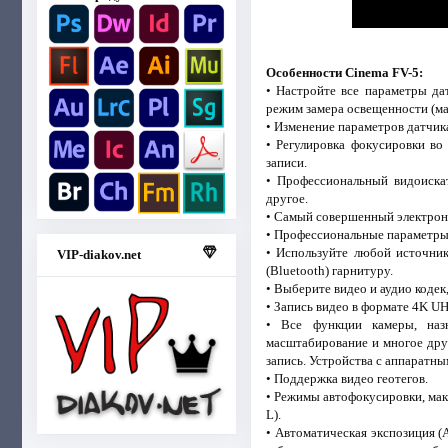
Особенности Cinema FV-5:
• Настройте все параметры дат
режим замера освещенности (мат
• Изменение параметров датчика
• Регулировка фокусировки во
записи.
• Профессиональный видоиска
другое.
• Самый совершенный электронн
• Профессиональные параметры 
• Используйте любой источни
VIP-diakov.net
(Bluetooth) гарнитуру.
• Выберите видео и аудио кодек
• Запись видео в формате 4K U
• Все функции камеры, назн
масштабирование и многое друг
запись. Устройства с аппаратн
• Поддержка видео геотегов.
• Режимы автофокусировки, мак
L).
• Автоматическая экспозиция (