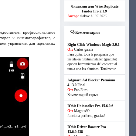
Лицензия для Wise Duplicate
Finder Pro 2.1.9
Автор:
diakov
11.07.2026
едоставляет профессиональное
Комментарии
торов и кинематографистов, с
ами управления для идеальных
Right Click Windows Magic 3.0.1
От:
Carlos garcia
Para quitar toda la porqueria que
instala en hibituninstaller (gratuito)
opcion herramientas del contextual
una a una las eliminas. Totalmente
Adguard Ad Blocker Premium
4.13.0 Final
От:
Pro-Euro
Комментарий скрыт
IObit Uninstaller Pro 15.6.0.6
От:
Magnus99
funciona perfecto, gracias!
IObit Driver Booster Pro
13.6.0.438