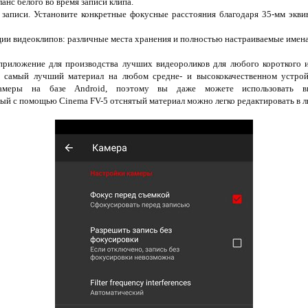
анс белого во время записи клипа.
я записи. Установите конкретные фокусные расстояния благодаря 35-мм экв
и видеоклипов: различные места хранения и полностью настраиваемые имена
приложение для производства лучших видеороликов для любого короткого и
самый лучший материал на любом средне- и высококачественном устрой
амеры на базе Android, поэтому вы даже можете использовать вы
тый с помощью Cinema FV-5 отснятый материал можно легко редактировать в