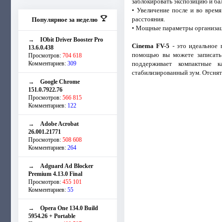
заблокировать экспозицию и бал
• Увеличение после и во врем
расстояния.
Популярное за неделю
• Мощные параметры организаци
→
IObit Driver Booster Pro
Cinema FV-5
- это идеальное 
13.6.0.438
помощью вы можете записать 
Просмотров:
704 618
Комментариев:
309
поддерживает компактные к
стабилизированный зум. Отсня
→
Google Chrome
151.0.7922.76
Просмотров:
566 815
Комментариев:
122
→
Adobe Acrobat
26.001.21771
Просмотров:
508 608
Комментариев:
264
→
Adguard Ad Blocker
Premium 4.13.0 Final
Просмотров:
455 101
Комментариев:
55
→
Opera One 134.0 Build
5954.26 + Portable