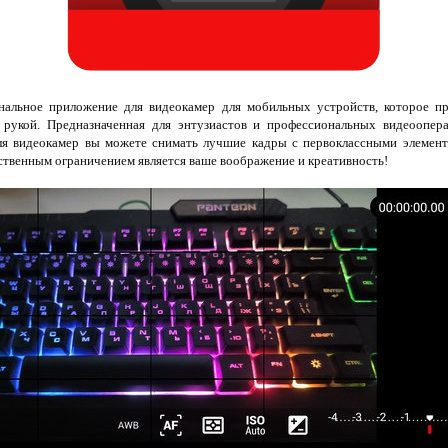
нальное приложение для видеокамер для мобильных устройств, которое пр
 рукой. Предназначенная для энтузиастов и профессиональных видеоопера
я видеокамер вы можете снимать лучшие кадры с первоклассными элемент
ственным ограничением является ваше воображение и креативность!