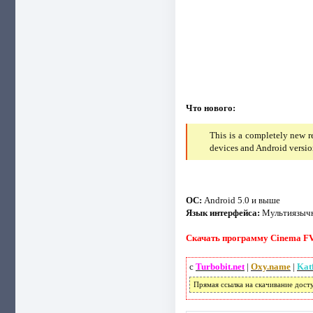
Что нового:
This is a completely new r
devices and Android versio
ОС:
Android 5.0 и выше
Язык интерфейса:
Mультиязыч
Скачать программу Cinema FV-5
с
Turbobit.net
|
Oxy.name
|
Kat
Прямая ссылка на скачивание дост