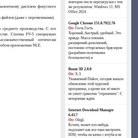
повторно после перезагрузки с тем
ивалентному дисплею фокусного
же результатом. Windows 11. MS
Offiсe 2024.
 файлов (даже с переменными).
Google Chrome 151.0.7922.76
От:
Гость Гость
 среднего производства. С его
Хороший, быстрый, удобный. Это
стве. Cinema FV-5 специально
правда. Масса плюшек
сококачественный оптически
расширений-дополнений,
 любом приложении NLE.
постоянно отторгаемых браузером
(разрабами политиками
безопасности) и
Boom 3D 2.0.0
От:
Х.З.
Уважаемый Diakov, сегодня вышло
обновление этой чудесной
программы, а кроме вас её никто
не умеет грамотно "отрепачить". С
нетерпение ждём
Internet Download Manager
6.43.7
От:
OlegL
Кстати, может кто-нибудь
подскажет как все-таки настроить
IDM, чтобы он качал с ютуба и не