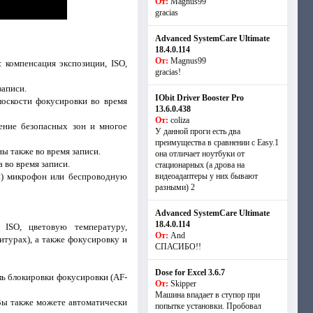
От:
Magnus99
gracias
Advanced SystemCare Ultimate
18.4.0.114
От:
Magnus99
: компенсация экспозиции, ISO,
gracias!
записи.
IObit Driver Booster Pro
лоскости фокусировки во время
13.6.0.438
От:
coliza
ение безопасных зон и многое
У данной проги есть два
преимущества в сравнении с Easy.1
ы также во время записи.
она отличает ноутбуки от
 во время записи.
стационарных (а дрова на
й) микрофон или беспроводную
видеоадаптеры у них бывают
разными) 2
Advanced SystemCare Ultimate
18.4.0.114
ISO, цветовую температуру,
От:
And
итурах), а также фокусировку и
СПАСИБО!!
Dose for Excel 3.6.7
ль блокировки фокусировки (AF-
От:
Skipper
Машина впадает в ступор при
 Вы также можете автоматически
попытке установки. Пробовал