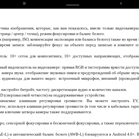
чика изображения, которые, как вам показалось, имели только видеокамеры
рица / центр / точка), режим фокусировки и баланс белого.
 (например, ISO, компенсации экспозиции или баланса белого) также во время 
 время записи: заблокируйте фокус на объекте перед записью и измените п
тель: 10+ сеток для композитинга, 10+ доступных направляющих, отображ
ый видоискатель на видеокамере: прямая RGB и гистограмма яркости доступн
замера звука: отображение звуковых пиков и предупреждений об обрыве звука
к аудиовхода для вашего видео: встроенный микрофон, внешний (проводно
, настройте битрейт, частоту дискретизации аудио и количество каналов.
HD (сверхвысокой четкости) на поддерживаемые устройства.
ачаемые клавишам регулировки громкости. Вы можете настроить EV, 
ое, используя клавиши регулировки громкости (в том числе в кабельных гарн
ыми ключами затвора камеры также поддерживаются.
ро, сенсорной фокусировки и бесконечной фокусировки, а также переключате
AE-L) и автоматический баланс белого (AWB-L) блокируются в Android 4.0+.