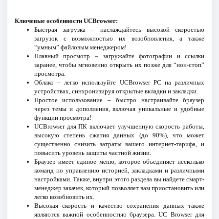
Ключевые особенности UCBrowser:
Быстрая загрузка – наслаждайтесь высокой скоростью
загрузок с возможностью их возобновления, а также
“умным” файловым менеджером!
Плавный просмотр – загружайте фотографии и ссылки
заранее, чтобы мгновенно открыть их позже для “нон-стоп”
просмотра.
Облако – легко используйте UCBrowser PC на различных
устройствах, синхронизируя открытые вкладки и закладки.
Простое использование – быстро настраивайте браузер
через темы и дополнения, включая уникальные и удобные
функции просмотра!
UCBrowser для ПК включает улучшенную скорость работы,
высокую степень сжатия данных (до 90%), что может
существенно снизить затраты вашего интернет-тарифа, и
повысить уровень защиты частной жизни.
Браузер имеет единое меню, которое объединяет несколько
команд по управлению историей, закладками и различными
настройками. Также, внутри этого раздела вы найдете смарт-
менеджер закачек, который позволяет вам приостановить или
легко возобновить их.
Высокая скорость и качество сохранения данных также
являются важной особенностью браузера. UC Browser для