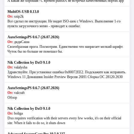
А какая же хорошая? С времен punshА не встречал качественных портах app
MultiOS-USB 0.13.0
От:
snip2k
Все сделал по инструкции. Не видит ISO-шек с Windows. Выполнение 1-го
пункта загрузочного меню - приводит к ошибке.
AutoSettingsPS 0.6.7 (26.07.2026)
От:
дядяСаша
Своеобразная прога. Посмотрим. Единственно что напрягает мелкий шрифт.
Чуток бы по больше не помешал бы.
Nik Collection by DxO 9.1.0
От:
valalysha
Здравствуйте. При установке ошибка 0х80072EE2. Подскажите как исправить.
Windows 11 Домашняя Insider Preview Версия 26H1 Сборка ОС 28120.2630
AutoSettingsPS 0.6.7 (26.07.2026)
От:
valcraft
Обзор
Nik Collection by DxO 9.1.0
От:
boliga
Dxo requires verification with their servers every few weeks, it's on their official
site. When it fails to do so, it shuts down
Advanced SystemCare Pro 19.5.0.227