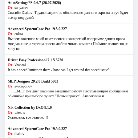
AutoSettingsPS 0.6.7 (26.07.2026)
От:
sanyateee
Спасибо Diakov! Трудно следить за обновлением данного скрипта, а тут будет
всегда под рукой.
Advanced SystemCare Pro 19.5.0.227
От:
coliza
Вышеизложенное мной не относится к конкретной программе,данная прога
мне давно не интересна,просто люблю читать коменты.Поймите правильно,не
хочу не
Driver Easy Professional 7.1.5.5750
От:
khanaa1
It has a speed limiter on there - how can I get around that speed issue?
MEP Designer 29.2.0 Build 5003
От:
svoroponov
..........MEP Designer аварийно завершает работу с всплывающим сообщением
об ошибке при выборе пункта "Новый проект". Аналогично и
Nik Collection by DxO 9.1.0
От:
vitek_s
Установил, все отлично!!!
Advanced SystemCare Pro 19.5.0.227
От:
diakov