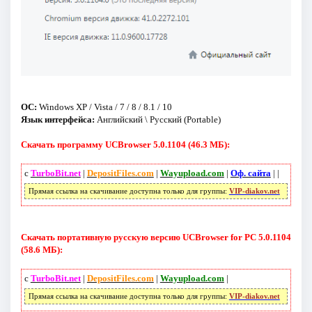
ОС:
Windows XP / Vista / 7 / 8 / 8.1 / 10
Язык интерфейса:
Английский \ Русский (Portable)
Скачать программу UCBrowser 5.0.1104 (46.3 МБ):
с
TurboBit.net
|
DepositFiles.com
|
Wayupload.com
|
Оф. сайта
|
|
Прямая ссылка на скачивание доступна только для группы:
VIP-diakov.net
Скачать портативную русскую версию UCBrowser for PC 5.0.1104
(58.6 МБ):
с
TurboBit.net
|
DepositFiles.com
|
Wayupload.com
|
Прямая ссылка на скачивание доступна только для группы:
VIP-diakov.net