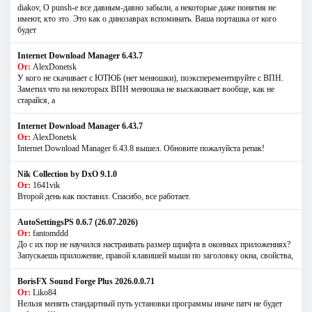
diakov, О punsh-е все давным-давно забыли, а некоторые даже понятия не
имеют, кто это. Это как о динозаврах вспоминать. Ваша порташка от кого
будет
Internet Download Manager 6.43.7
От:
AlexDonetsk
У кого не скачивает с ЮТЮБ (нет менюшки), поэксперементируйте с ВПН.
Заметил что на некоторых ВПН менюшка не выскакивает вообще, как не
старайся, а
Internet Download Manager 6.43.7
От:
AlexDonetsk
Internet Download Manager 6.43.8 вышел. Обновите пожалуйста репак!
Nik Collection by DxO 9.1.0
От:
1641vik
Второй день как поставил. Спасибо, все работает.
AutoSettingsPS 0.6.7 (26.07.2026)
От:
fantomddd
До с их пор не научился настраивать размер шрифта в оконных приложениях?
Запускаешь приложение, правой клавишей мыши по заголовку окна, свойства,
BorisFX Sound Forge Plus 2026.0.0.71
От:
Liko84
Нельзя менять стандартный путь установки программы иначе патч не будет