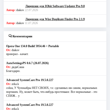
Лицензия для IObit Software Updater Pro 9.0
Автор:
diakov
22.07.2026
Лицензия для Wise Duplicate Finder Pro 2.1.9
Автор:
diakov
11.07.2026
Комментарии
Opera One 134.0 Build 5954.46 + Portable
От:
diakov
проверил - качает.
AutoSettingsPS 0.6.7 (26.07.2026)
От:
дядяСаша
Благодарю.
Advanced SystemCare Pro 19.5.0.227
От:
zeka.k
coliza, У Чупокабры НЕТ СВОИХ, т.е. сделанных им самим, нормальных
порташек. Ну, может быть, что-нибудь простенькое. Все нормальные - это
СПИЖ... у
Advanced SystemCare Pro 19.5.0.227
От:
zeka.k