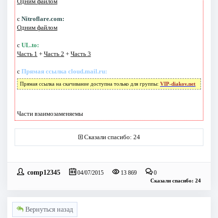
Одним файлом
с
Nitroflare.com:
Одним файлом
с
UL.to:
Часть 1
+
Часть 2
+
Часть 3
с
Прямая ссылка cloud.mail.ru:
Прямая ссылка на скачивание доступна только для группы:
VIP-diakov.net
Части взаимозаменяемы
Сказали спасибо: 24
comp12345
04/07/2015
13 869
0
Сказали спасибо: 24
Вернуться назад