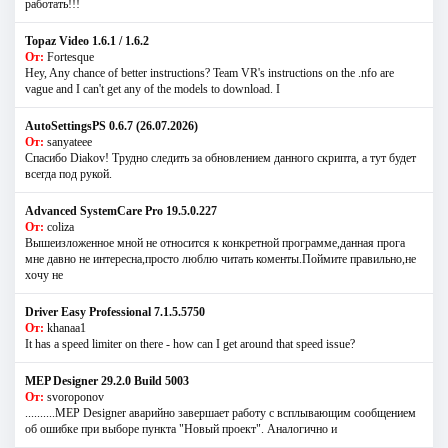
работать!!!
Topaz Video 1.6.1 / 1.6.2
От:
Fortesque
Hey, Any chance of better instructions? Team VR's instructions on the .nfo are
vague and I can't get any of the models to download. I
AutoSettingsPS 0.6.7 (26.07.2026)
От:
sanyateee
Спасибо Diakov! Трудно следить за обновлением данного скрипта, а тут будет
всегда под рукой.
Advanced SystemCare Pro 19.5.0.227
От:
coliza
Вышеизложенное мной не относится к конкретной программе,данная прога
мне давно не интересна,просто люблю читать коменты.Поймите правильно,не
хочу не
Driver Easy Professional 7.1.5.5750
От:
khanaa1
It has a speed limiter on there - how can I get around that speed issue?
MEP Designer 29.2.0 Build 5003
От:
svoroponov
..........MEP Designer аварийно завершает работу с всплывающим сообщением
об ошибке при выборе пункта "Новый проект". Аналогично и