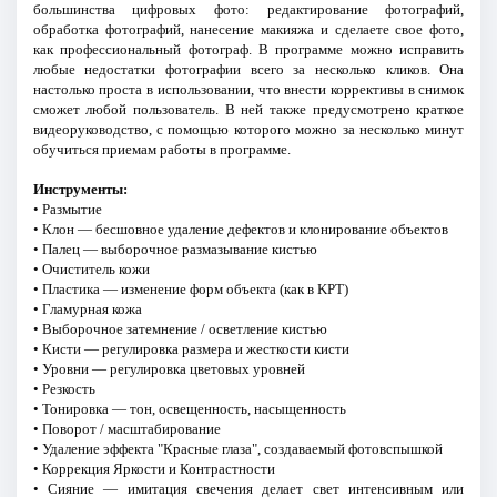
большинства цифровых фото: редактирование фотографий,
обработка фотографий, нанесение макияжа и сделаете свое фото,
как профессиональный фотограф. В программе можно исправить
любые недостатки фотографии всего за несколько кликов. Она
настолько проста в использовании, что внести коррективы в снимок
сможет любой пользователь. В ней также предусмотрено краткое
видеоруководство, с помощью которого можно за несколько минут
обучиться приемам работы в программе.
Инструменты:
• Размытие
• Клон — бесшовное удаление дефектов и клонирование объектов
• Палец — выборочное размазывание кистью
• Очиститель кожи
• Пластика — изменение форм объекта (как в KPT)
• Гламурная кожа
• Выборочное затемнение / осветление кистью
• Кисти — регулировка размера и жесткости кисти
• Уровни — регулировка цветовых уровней
• Резкость
• Тонировка — тон, освещенность, насыщенность
• Поворот / масштабирование
• Удаление эффекта "Красные глаза", создаваемый фотовспышкой
• Коррекция Яркости и Контрастности
• Сияние — имитация свечения делает свет интенсивным или