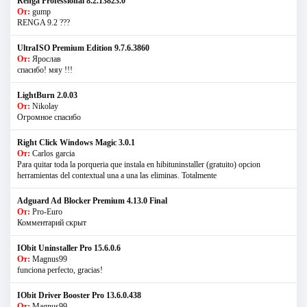
Renga Professional 8.2.13823.0
От:
gump
RENGA 9.2 ???
UltraISO Premium Edition 9.7.6.3860
От:
Ярослав
спасибо! мяу !!!
LightBurn 2.0.03
От:
Nikolay
Огромное спасибо
Right Click Windows Magic 3.0.1
От:
Carlos garcia
Para quitar toda la porqueria que instala en hibituninstaller (gratuito) opcion
herramientas del contextual una a una las eliminas. Totalmente
Adguard Ad Blocker Premium 4.13.0 Final
От:
Pro-Euro
Комментарий скрыт
IObit Uninstaller Pro 15.6.0.6
От:
Magnus99
funciona perfecto, gracias!
IObit Driver Booster Pro 13.6.0.438
От:
Magnus99