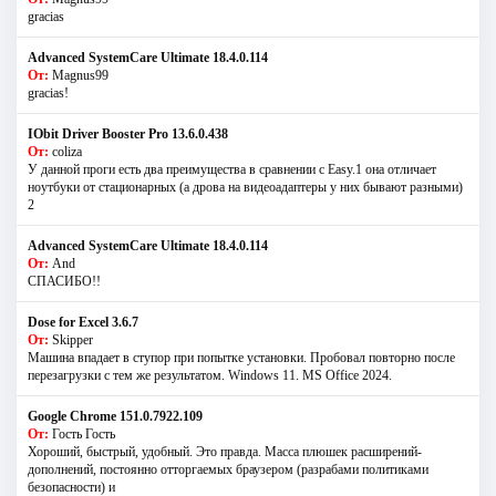
gracias
Advanced SystemCare Ultimate 18.4.0.114
От:
Magnus99
gracias!
IObit Driver Booster Pro 13.6.0.438
От:
coliza
У данной проги есть два преимущества в сравнении с Easy.1 она отличает
ноутбуки от стационарных (а дрова на видеоадаптеры у них бывают разными)
2
Advanced SystemCare Ultimate 18.4.0.114
От:
And
СПАСИБО!!
Dose for Excel 3.6.7
От:
Skipper
Машина впадает в ступор при попытке установки. Пробовал повторно после
перезагрузки с тем же результатом. Windows 11. MS Offiсe 2024.
Google Chrome 151.0.7922.109
От:
Гость Гость
Хороший, быстрый, удобный. Это правда. Масса плюшек расширений-
дополнений, постоянно отторгаемых браузером (разрабами политиками
безопасности) и