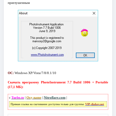
приглушенным
ОС:
Windows XP/Vista/7/8/8.1/10
Скачать программу PhotoInstrument 7.7 Build 1006 + Portable
(17,1 МБ):
с
Turbo.to
|
Oxy name
|
Nitroflare.com
|
Прямая ссылка на скачивание доступна только для группы:
VIP-diakov.net