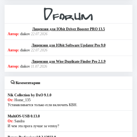
Лицензия для IObit Driver Booster PRO 13.5
Автор:
diakov
22.07.2026
Лицензия для IObit Software Updater Pro 9.0
Автор:
diakov
22.07.2026
Лицензия для Wise Duplicate Finder Pro 2.1.9
Автор:
diakov
11.07.2026
Комментарии
Nik Collection by DxO 9.1.0
От:
Home_135
Устанавливается только если включить КВН.
MultiOS-USB 0.13.0
От:
Sandra
И чем эта прога лучше за ventoy?