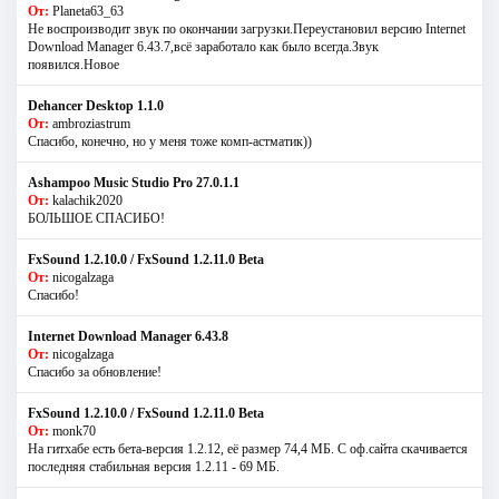
От:
Planeta63_63
Не воспроизводит звук по окончании загрузки.Переустановил версию Internet
Download Manager 6.43.7,всё заработало как было всегда.Звук
появился.Новое
Dehancer Desktop 1.1.0
От:
ambroziastrum
Спасибо, конечно, но у меня тоже комп-астматик))
Ashampoo Music Studio Pro 27.0.1.1
От:
kalachik2020
БОЛЬШОЕ СПАСИБО!
FxSound 1.2.10.0 / FxSound 1.2.11.0 Beta
От:
nicogalzaga
Спасибо!
Internet Download Manager 6.43.8
От:
nicogalzaga
Спасибо за обновление!
FxSound 1.2.10.0 / FxSound 1.2.11.0 Beta
От:
monk70
На гитхабе есть бета-версия 1.2.12, её размер 74,4 МБ. С оф.сайта скачивается
последняя стабильная версия 1.2.11 - 69 МБ.