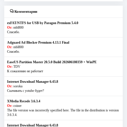
Комментарии
exFAT/NTFS for USB by Paragon Premium 5.4.0
От:
mbl800
Спасибо.
Adguard Ad Blocker Premium 4.13.1 Final
От:
mbl800
Спасибо.
EaseUS Partition Master 20.5.0 Build 202606180359 + WinPE
От:
TDV
К сожалению не работает
Internet Download Manager 6.43.8
От:
soroka
Скачивать с yotube будет?
XMedia Recode 3.6.3.4
От:
coiner
The file version was incorrectly specified here. The file in the distribution is version
3.6.3.4.
Internet Download Manager 6.43.8