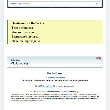
Особенности RePack'a:
Тип:
установка.
Языки:
русский.
Вырезано:
ничего.
Лечение:
проведено.