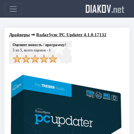
DIAKOV
.net
Драйверы
⇒
RadarSync PC Updater 4.1.0.17132
Оцените новость / программу!
5
из 5, всего оценок -
1