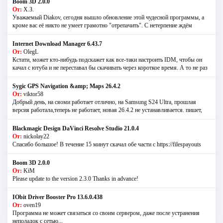
Boom 3D 2.0.0
От:
Х.З.
Уважаемый Diakov, сегодня вышло обновление этой чудесной программы, а
кроме вас её никто не умеет грамотно "отрепачить". С нетерпение ждём
Internet Download Manager 6.43.7
От:
OlegL
Кстати, может кто-нибудь подскажет как все-таки настроить IDM, чтобы он
качал с ютуба и не переставал бы скачивать через короткое время. А то не раз
Sygic GPS Navigation &amp; Maps 26.4.2
От:
viktor58
Добрый день, на сяоми работает отлично, на Samsung S24 Ultra, прошлая
версия работала,теперь не работает, новая 26.4.2 не устанавливается. пишет,
Blackmagic Design DaVinci Resolve Studio 21.0.4
От:
nickolay22
Спасибо большое! В течение 15 минут скачал обе части с https://filespayouts
Boom 3D 2.0.0
От:
KiM
Please update to the version 2.3.0 Thanks in advance!
IObit Driver Booster Pro 13.6.0.438
От:
oven19
Программа не может связаться со своим сервером, даже после устранения
неполадок с сетью...