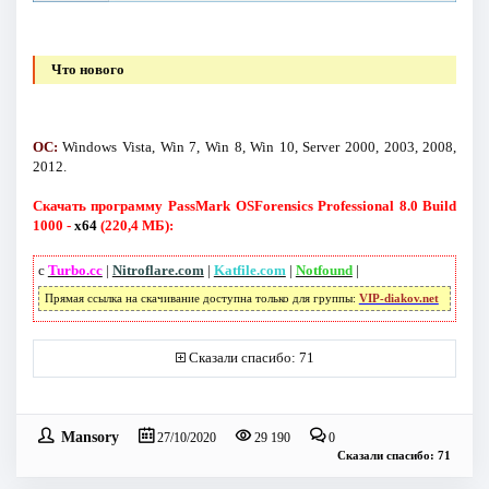
Что нового
ОС:
Windows Vista, Win 7, Win 8, Win 10, Server 2000, 2003, 2008,
2012.
Скачать программу PassMark OSForensics Professional 8.0 Build
1000 -
x64
(220,4 МБ):
с
Turbo.cc
|
Nitroflare.com
|
Katfile.com
|
Notfound
|
Прямая ссылка на скачивание доступна только для группы:
VIP-diakov.net
Сказали спасибо: 71
Mansory
27/10/2020
29 190
0
Сказали спасибо: 71