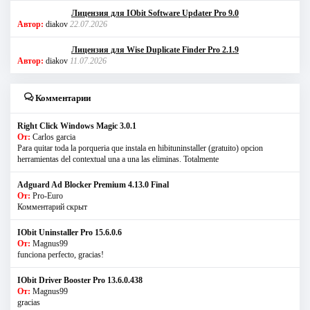
Лицензия для IObit Software Updater Pro 9.0
Автор:
diakov
22.07.2026
Лицензия для Wise Duplicate Finder Pro 2.1.9
Автор:
diakov
11.07.2026
Комментарии
Right Click Windows Magic 3.0.1
От:
Carlos garcia
Para quitar toda la porqueria que instala en hibituninstaller (gratuito) opcion
herramientas del contextual una a una las eliminas. Totalmente
Adguard Ad Blocker Premium 4.13.0 Final
От:
Pro-Euro
Комментарий скрыт
IObit Uninstaller Pro 15.6.0.6
От:
Magnus99
funciona perfecto, gracias!
IObit Driver Booster Pro 13.6.0.438
От:
Magnus99
gracias