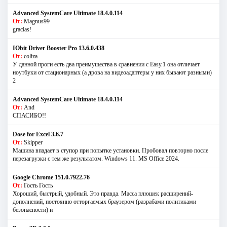
Advanced SystemCare Ultimate 18.4.0.114
От:
Magnus99
gracias!
IObit Driver Booster Pro 13.6.0.438
От:
coliza
У данной проги есть два преимущества в сравнении с Easy.1 она отличает
ноутбуки от стационарных (а дрова на видеоадаптеры у них бывают разными)
2
Advanced SystemCare Ultimate 18.4.0.114
От:
And
СПАСИБО!!
Dose for Excel 3.6.7
От:
Skipper
Машина впадает в ступор при попытке установки. Пробовал повторно после
перезагрузки с тем же результатом. Windows 11. MS Offiсe 2024.
Google Chrome 151.0.7922.76
От:
Гость Гость
Хороший, быстрый, удобный. Это правда. Масса плюшек расширений-
дополнений, постоянно отторгаемых браузером (разрабами политиками
безопасности) и