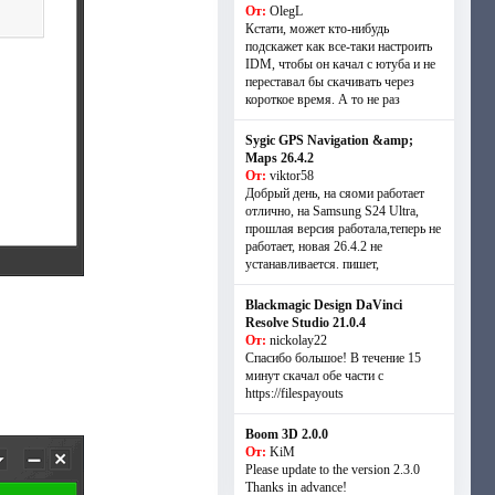
От:
OlegL
Кстати, может кто-нибудь
подскажет как все-таки настроить
IDM, чтобы он качал с ютуба и не
переставал бы скачивать через
короткое время. А то не раз
Sygic GPS Navigation &amp;
Maps 26.4.2
От:
viktor58
Добрый день, на сяоми работает
отлично, на Samsung S24 Ultra,
прошлая версия работала,теперь не
работает, новая 26.4.2 не
устанавливается. пишет,
Blackmagic Design DaVinci
Resolve Studio 21.0.4
От:
nickolay22
Спасибо большое! В течение 15
минут скачал обе части с
https://filespayouts
Boom 3D 2.0.0
От:
KiM
Please update to the version 2.3.0
Thanks in advance!