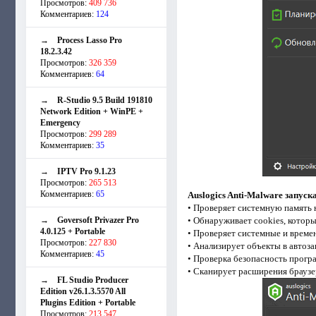
Просмотров:
409 736
Комментариев:
124
→
Process Lasso Pro
18.2.3.42
Просмотров:
326 359
Комментариев:
64
→
R-Studio 9.5 Build 191810
Network Edition + WinPE +
Emergency
Просмотров:
299 289
Комментариев:
35
→
IPTV Pro 9.1.23
Просмотров:
265 513
Комментариев:
65
Auslogics Anti-Malware запус
• Проверяет системную память 
→
Goversoft Privazer Pro
• Обнаруживает cookies, котор
4.0.125 + Portable
• Проверяет системные и време
Просмотров:
227 830
• Анализирует объекты в автоза
Комментариев:
45
• Проверка безопасность прогр
• Сканирует расширения браузе
→
FL Studio Producer
Edition v26.1.3.5570 All
Plugins Edition + Portable
Просмотров:
213 547