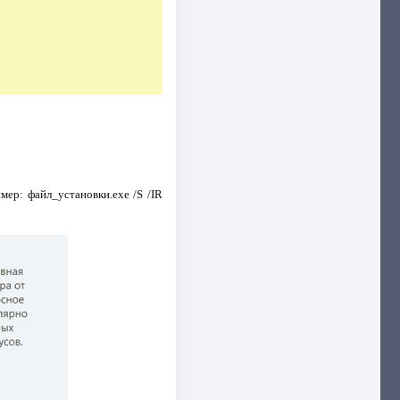
ер: файл_установки.exe /S /IR