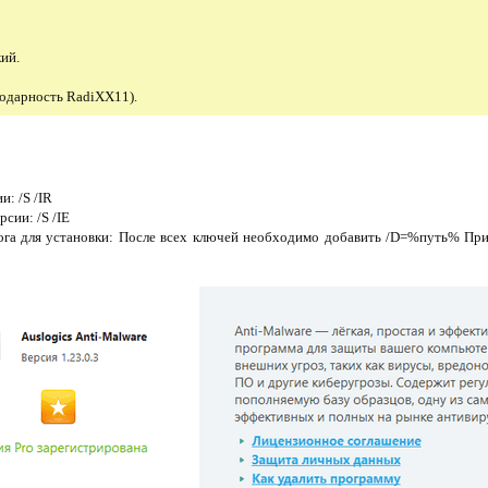
кий.
годарность RadiXX11).
и: /S /IR
рсии: /S /IE
ога для установки: После всех ключей необходимо добавить /D=%путь% Прим