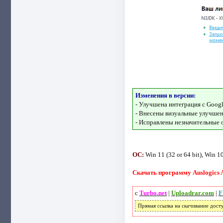
Изменения в версии:
- Улучшена интеграция с Goog
- Внесены визуальные улучшен
- Исправлены незначительные 
ОС:
Win 11 (32 or 64 bit), Win 10 
Скачать программу Auslogics A
с
Turbo.net
|
Uploadrar.com
|
F
Прямая ссылка на скачивание дост