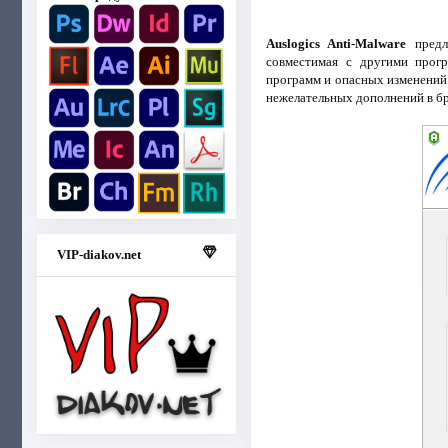
Auslogics Anti-Malware
предла
совместимая с другими прог
программ и опасных изменений
нежелательных дополнений в бр
VIP-diakov.net