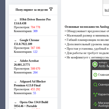
Популярное за неделю
→
IObit Driver Booster Pro
13.6.0.438
Основные возможности Auslogi
Просмотров:
704 778
• Обнаруживает вредоносные об
Комментариев:
309
• Маленький размер и минималь
• Гибкий планировщик позволяе
→
Google Chrome
151.0.7922.109
• Дополнительный уровень защ
Просмотров:
567 106
• Простая установка, удобный 
Комментариев:
122
• Для работы не требует подкл
• Не конфликтует с антивирус
→
Adobe Acrobat
26.001.21771
Просмотров:
508 670
Комментариев:
264
→
Adguard Ad Blocker
Premium 4.13.0 Final
Просмотров:
455 292
Комментариев:
55
→
Opera One 134.0 Build
5954.46 + Portable