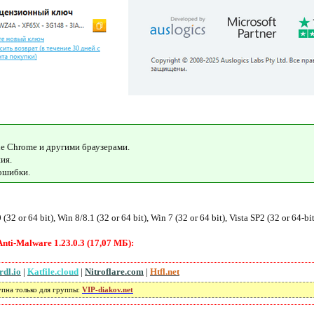
le Chrome и другими браузерами.
ия.
ошибки.
(32 or 64 bit), Win 8/8.1 (32 or 64 bit), Win 7 (32 or 64 bit), Vista SP2 (32 or 64-bit
nti-Malware 1.23.0.3 (17,07 МБ):
rdl.io
|
Katfile.cloud
|
Nitroflare.com
|
Htfl.net
упна только для группы:
VIP-diakov.net