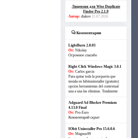
Лицензия для Wise Duplicate
Finder Pro 2.1.9
Автор:
diakov
11.07.2026
Комментарии
LightBurn 2.0.03
От:
Nikolay
Огромное спасибо
Right Click Windows Magic 3.0.1
От:
Carlos garcia
Para quitar toda la porqueria que
instala en hibituninstaller (gratuito)
opcion herramientas del contextual
una a una las eliminas. Totalmente
Adguard Ad Blocker Premium
4.13.0 Final
От:
Pro-Euro
Комментарий скрыт
IObit Uninstaller Pro 15.6.0.6
От:
Magnus99