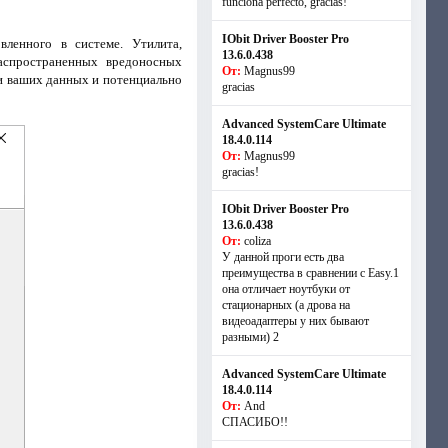
funciona perfecto, gracias!
IObit Driver Booster Pro
вленного в системе. Утилита,
13.6.0.438
аспространенных вредоносных
От:
Magnus99
и ваших данных и потенциально
gracias
Advanced SystemCare Ultimate
18.4.0.114
От:
Magnus99
gracias!
IObit Driver Booster Pro
13.6.0.438
От:
coliza
У данной проги есть два
преимущества в сравнении с Easy.1
она отличает ноутбуки от
стационарных (а дрова на
видеоадаптеры у них бывают
разными) 2
Advanced SystemCare Ultimate
18.4.0.114
От:
And
СПАСИБО!!