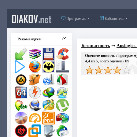
DIAKOV
.net
Программы
Библиотека
Рекомендуем
Безопасность
⇒
Auslogics
Оцените новость / программ
4,4
из 5, всего оценок -
69