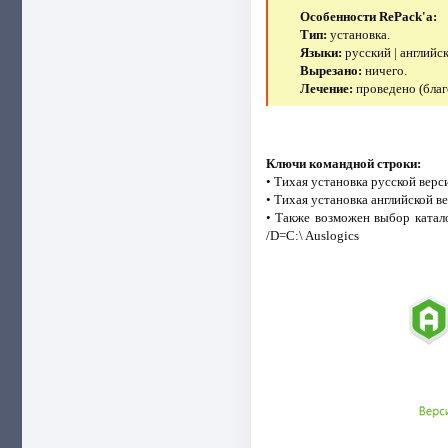
Особенности RePack'a:
Тип:
установка.
Языки:
русский | английс
Вырезано:
ничего.
Лечение:
проведено (бла
Ключи командной строки:
• Тихая установка русской верси
• Тихая установка английской ве
• Также возможен выбор катал
/D=C:\ Auslogics