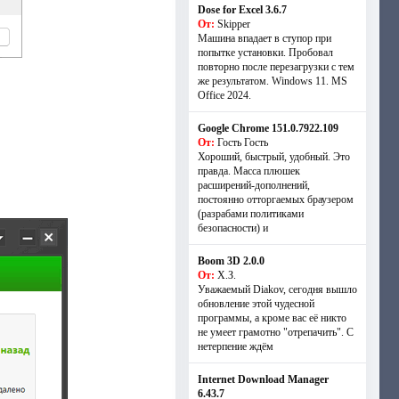
Dose for Excel 3.6.7
От:
Skipper
Машина впадает в ступор при
попытке установки. Пробовал
повторно после перезагрузки с тем
же результатом. Windows 11. MS
Offiсe 2024.
Google Chrome 151.0.7922.109
От:
Гость Гость
Хороший, быстрый, удобный. Это
правда. Масса плюшек
расширений-дополнений,
постоянно отторгаемых браузером
(разрабами политиками
безопасности) и
Boom 3D 2.0.0
От:
Х.З.
Уважаемый Diakov, сегодня вышло
обновление этой чудесной
программы, а кроме вас её никто
не умеет грамотно "отрепачить". С
нетерпение ждём
Internet Download Manager
6.43.7