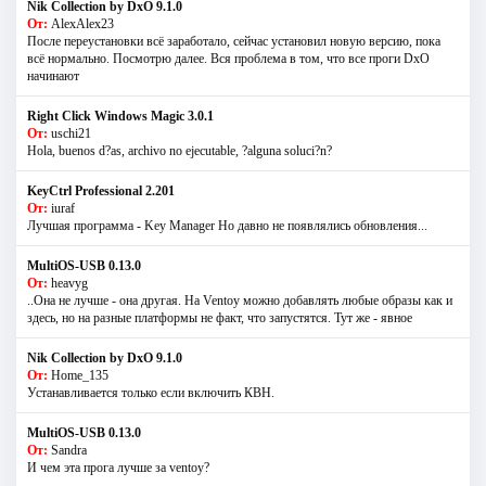
Nik Collection by DxO 9.1.0
От:
AlexAlex23
После переустановки всё заработало, сейчас установил новую версию, пока
всё нормально. Посмотрю далее. Вся проблема в том, что все проги DxO
начинают
Right Click Windows Magic 3.0.1
От:
uschi21
Hola, buenos d?as, archivo no ejecutable, ?alguna soluci?n?
KeyCtrl Professional 2.201
От:
iuraf
Лучшая программа - Key Manager Но давно не появлялись обновления...
MultiOS-USB 0.13.0
От:
heavyg
..Она не лучше - она другая. На Ventoy можно добавлять любые образы как и
здесь, но на разные платформы не факт, что запустятся. Тут же - явное
Nik Collection by DxO 9.1.0
От:
Home_135
Устанавливается только если включить КВН.
MultiOS-USB 0.13.0
От:
Sandra
И чем эта прога лучше за ventoy?