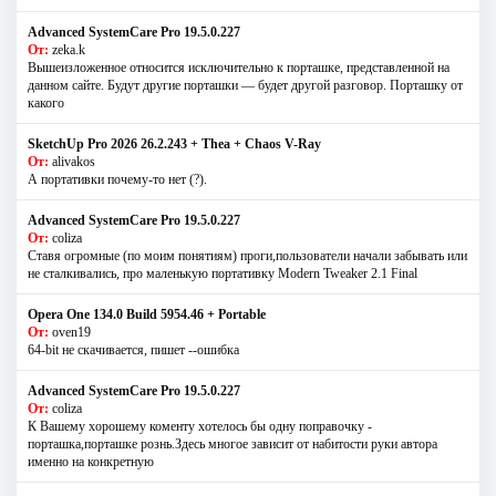
Advanced SystemCare Pro 19.5.0.227
От:
zeka.k
Вышеизложенное относится исключительно к порташке, представленной на
данном сайте. Будут другие порташки — будет другой разговор. Порташку от
какого
SketchUp Pro 2026 26.2.243 + Thea + Chaos V-Ray
От:
alivakos
А портативки почему-то нет (?).
Advanced SystemCare Pro 19.5.0.227
От:
coliza
Ставя огромные (по моим понятиям) проги,пользователи начали забывать или
не сталкивались, про маленькую портативку Modern Tweaker 2.1 Final
Opera One 134.0 Build 5954.46 + Portable
От:
oven19
64-bit не скачивается, пишет --ошибка
Advanced SystemCare Pro 19.5.0.227
От:
coliza
К Вашему хорошему коменту хотелось бы одну поправочку -
порташка,порташке рознь.Здесь многое зависит от набитости руки автора
именно на конкретную