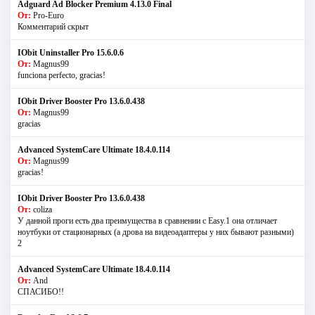
Adguard Ad Blocker Premium 4.13.0 Final
От:
Pro-Euro
Комментарий скрыт
IObit Uninstaller Pro 15.6.0.6
От:
Magnus99
funciona perfecto, gracias!
IObit Driver Booster Pro 13.6.0.438
От:
Magnus99
gracias
Advanced SystemCare Ultimate 18.4.0.114
От:
Magnus99
gracias!
IObit Driver Booster Pro 13.6.0.438
От:
coliza
У данной проги есть два преимущества в сравнении с Easy.1 она отличает
ноутбуки от стационарных (а дрова на видеоадаптеры у них бывают разными)
2
Advanced SystemCare Ultimate 18.4.0.114
От:
And
СПАСИБО!!