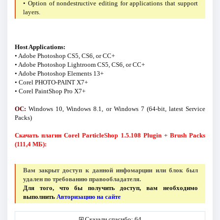
• Option of nondestructive editing for applications that support
layers.
Host Applications:
• Adobe Photoshop CS5, CS6, or CC+
• Adobe Photoshop Lightroom CS5, CS6, or CC+
• Adobe Photoshop Elements 13+
• Corel PHOTO-PAINT X7+
• Corel PaintShop Pro X7+
ОС:
Windows 10, Windows 8.1, or Windows 7 (64-bit, latest Service
Packs)
Скачать плагин Corel ParticleShop 1.5.108 Plugin + Brush Packs
(111,4 МБ):
Вам закрыт доступ к данной инфомарции или блок был
удален по требованию правообладателя.
Для того, что бы получить доступ, вам необходимо
выполнить
Авторизацию на сайте
Сказали спасибо: 64