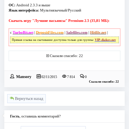
ОС:
Android 2.3.3 и выше
Язык интерфейса:
Мультиязычный/Русский
Скачать игру "Лучшие пасьянсы" Premium 2.5 (35,81 МБ):
с
TurboBit.net
|
DepositFiles.com
|
Salefiles.com
|
Hitfile.net
|
Прямая ссылка на скачивание доступна только для группы:
VIP-diakov.net
Сказали спасибо: 22
Mansory
02/11/2015
7 814
0
Сказали спасибо: 22
Вернуться назад
Гость
, оставишь комментарий?