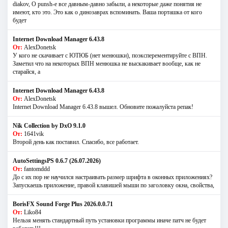
diakov, О punsh-е все давным-давно забыли, а некоторые даже понятия не
имеют, кто это. Это как о динозаврах вспоминать. Ваша порташка от кого
будет
Internet Download Manager 6.43.8
От:
AlexDonetsk
У кого не скачивает с ЮТЮБ (нет менюшки), поэксперементируйте с ВПН.
Заметил что на некоторых ВПН менюшка не выскакивает вообще, как не
старайся, а
Internet Download Manager 6.43.8
От:
AlexDonetsk
Internet Download Manager 6.43.8 вышел. Обновите пожалуйста репак!
Nik Collection by DxO 9.1.0
От:
1641vik
Второй день как поставил. Спасибо, все работает.
AutoSettingsPS 0.6.7 (26.07.2026)
От:
fantomddd
До с их пор не научился настраивать размер шрифта в оконных приложениях?
Запускаешь приложение, правой клавишей мыши по заголовку окна, свойства,
BorisFX Sound Forge Plus 2026.0.0.71
От:
Liko84
Нельзя менять стандартный путь установки программы иначе патч не будет