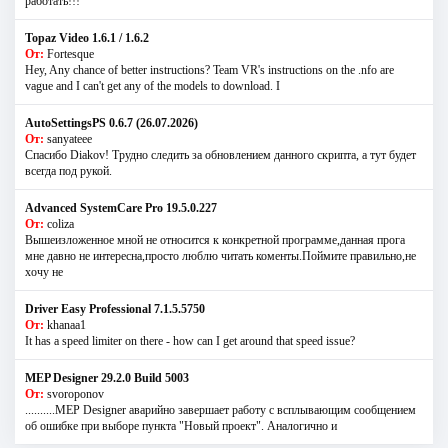
работать!!!
Topaz Video 1.6.1 / 1.6.2
От:
Fortesque
Hey, Any chance of better instructions? Team VR's instructions on the .nfo are
vague and I can't get any of the models to download. I
AutoSettingsPS 0.6.7 (26.07.2026)
От:
sanyateee
Спасибо Diakov! Трудно следить за обновлением данного скрипта, а тут будет
всегда под рукой.
Advanced SystemCare Pro 19.5.0.227
От:
coliza
Вышеизложенное мной не относится к конкретной программе,данная прога
мне давно не интересна,просто люблю читать коменты.Поймите правильно,не
хочу не
Driver Easy Professional 7.1.5.5750
От:
khanaa1
It has a speed limiter on there - how can I get around that speed issue?
MEP Designer 29.2.0 Build 5003
От:
svoroponov
..........MEP Designer аварийно завершает работу с всплывающим сообщением
об ошибке при выборе пункта "Новый проект". Аналогично и