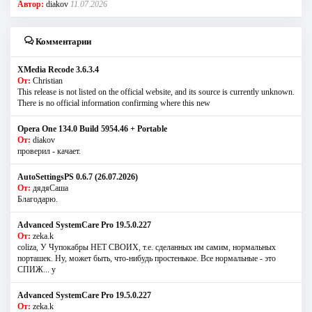
Автор:
diakov
11.07.2026
Комментарии
XMedia Recode 3.6.3.4
От:
Christian
This release is not listed on the official website, and its source is currently unknown.
There is no official information confirming where this new
Opera One 134.0 Build 5954.46 + Portable
От:
diakov
проверил - качает.
AutoSettingsPS 0.6.7 (26.07.2026)
От:
дядяСаша
Благодарю.
Advanced SystemCare Pro 19.5.0.227
От:
zeka.k
coliza, У Чупокабры НЕТ СВОИХ, т.е. сделанных им самим, нормальных
порташек. Ну, может быть, что-нибудь простенькое. Все нормальные - это
СПИЖ... у
Advanced SystemCare Pro 19.5.0.227
От:
zeka.k