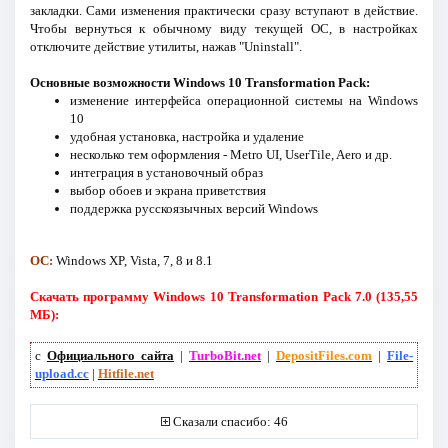
закладки. Сами изменения практически сразу вступают в действие.
Чтобы вернуться к обычному виду текущей ОС, в настройках
отключите действие утилиты, нажав "Uninstall".
Основные возможности Windows 10 Transformation Pack:
изменение интерфейса операционной системы на Windows
10
удобная установка, настройка и удаление
несколько тем оформления - Metro UI, UserTile, Aero и др.
интеграция в установочный образ
выбор обоев и экрана приветствия
поддержка русскоязычных версий Windows
ОС:
Windows XP, Vista, 7, 8 и 8.1
Скачать программу Windows 10 Transformation Pack 7.0 (135,55
МБ):
с
Официального сайта
|
TurboBit.net
|
DepositFiles.com
|
File-
upload.cc
|
Hitfile.net
Сказали спасибо: 46