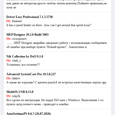
мне давно не интересна,просто люблю читать коменты.Поймите правильно,не
хочу не
Driver Easy Professional 7.1.5.5750
От:
khanaa1
It has a speed limiter on there - how can I get around that speed issue?
MEP Designer 29.2.0 Build 5003
От:
svoroponov
..........MEP Designer аварийно завершает работу с всплывающим сообщением
об ошибке при выборе пункта "Новый проект". Аналогично и
Nik Collection by DxO 9.1.0
От:
vitek_s
Установил, все отлично!!!
Advanced SystemCare Pro 19.5.0.227
От:
diakov
А какая же хорошая? С времен punshА не встречал качественных портах app
MultiOS-USB 0.13.0
От:
snip2k
Все сделал по инструкции. Не видит ISO-шек с Windows. Выполнение 1-го
пункта загрузочного меню - приводит к ошибке.
AutoSettingsPS 0.6.7 (26.07.2026)