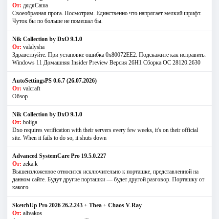
От:
дядяСаша
Своеобразная прога. Посмотрим. Единственно что напрягает мелкий шрифт.
Чуток бы по больше не помешал бы.
Nik Collection by DxO 9.1.0
От:
valalysha
Здравствуйте. При установке ошибка 0х80072EE2. Подскажите как исправить.
Windows 11 Домашняя Insider Preview Версия 26H1 Сборка ОС 28120.2630
AutoSettingsPS 0.6.7 (26.07.2026)
От:
valcraft
Обзор
Nik Collection by DxO 9.1.0
От:
boliga
Dxo requires verification with their servers every few weeks, it's on their official
site. When it fails to do so, it shuts down
Advanced SystemCare Pro 19.5.0.227
От:
zeka.k
Вышеизложенное относится исключительно к порташке, представленной на
данном сайте. Будут другие порташки — будет другой разговор. Порташку от
какого
SketchUp Pro 2026 26.2.243 + Thea + Chaos V-Ray
От:
alivakos