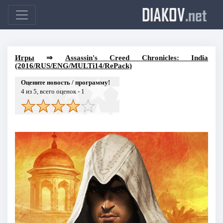
DIAKOV
.net
Игры
⇒
Assassin's Creed Chronicles: India
(2016/RUS/ENG/MULTi14/RePack)
Оцените новость / программу!
4
из 5, всего оценок -
1