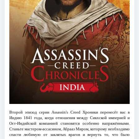
Второй эпизод серии Assassin's Creed Хроники перенесёт вас в
Индию 1841 года, когда отношения между Сикхской империей и
Ост-Индийской компанией становятся особенно напряжёнными.
Станьте мастером-ассасином, Абрааз Миром, которому необходимо
спасти любимую от заклятых врагов и вернуть то, что было