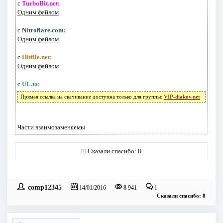
с
TurboBit.net:
Одним файлом
с
Nitroflare.com:
Одним файлом
с
Hitfile.net:
Одним файлом
с
UL.to:
Прямая ссылка на скачивание доступна только для группы:
VIP-diakov.net
Части взаимозаменяемы
Сказали спасибо: 8
comp12345
14/01/2016
8 941
1
Сказали спасибо: 8