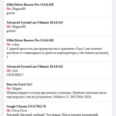
IObit Driver Booster Pro 13.6.0.438
От:
Magnus99
gracias
Advanced SystemCare Ultimate 18.4.0.114
От:
Magnus99
gracias!
IObit Driver Booster Pro 13.6.0.438
От:
coliza
У данной проги есть два преимущества в сравнении с Easy.1 она отличает
ноутбуки от стационарных (а дрова на видеоадаптеры у них бывают разными)
2
Advanced SystemCare Ultimate 18.4.0.114
От:
And
СПАСИБО!!
Dose for Excel 3.6.7
От:
Skipper
Машина впадает в ступор при попытке установки. Пробовал повторно после
перезагрузки с тем же результатом. Windows 11. MS Offiсe 2024.
Google Chrome 151.0.7922.76
От:
Гость Гость
Хороший, быстрый, удобный. Это правда. Масса плюшек расширений-