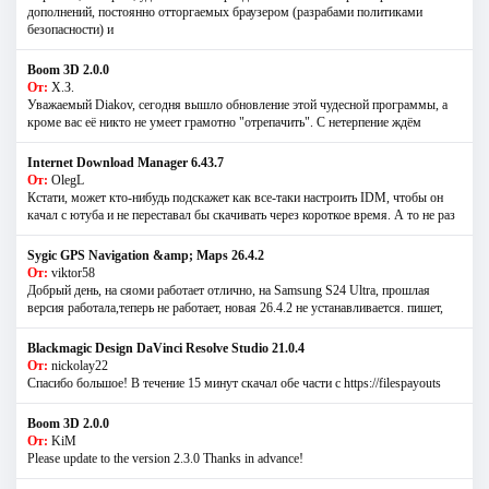
дополнений, постоянно отторгаемых браузером (разрабами политиками
безопасности) и
Boom 3D 2.0.0
От:
Х.З.
Уважаемый Diakov, сегодня вышло обновление этой чудесной программы, а
кроме вас её никто не умеет грамотно "отрепачить". С нетерпение ждём
Internet Download Manager 6.43.7
От:
OlegL
Кстати, может кто-нибудь подскажет как все-таки настроить IDM, чтобы он
качал с ютуба и не переставал бы скачивать через короткое время. А то не раз
Sygic GPS Navigation &amp; Maps 26.4.2
От:
viktor58
Добрый день, на сяоми работает отлично, на Samsung S24 Ultra, прошлая
версия работала,теперь не работает, новая 26.4.2 не устанавливается. пишет,
Blackmagic Design DaVinci Resolve Studio 21.0.4
От:
nickolay22
Спасибо большое! В течение 15 минут скачал обе части с https://filespayouts
Boom 3D 2.0.0
От:
KiM
Please update to the version 2.3.0 Thanks in advance!