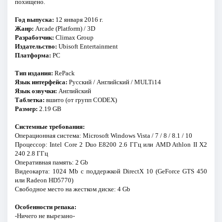
похищено.
Год выпуска:
12 января 2016 г.
Жанр:
Arcade (Platform) / 3D
Разработчик:
Climax Group
Издательство:
Ubisoft Entertainment
Платформа:
РС
Тип издания:
RePack
Язык интерфейса:
Русский / Английский / MULTi14
Язык озвучки:
Английский
Таблетка:
вшито (от групп CODEX)
Размер:
2.19 GB
Системные требования:
Операционная система: Microsoft Windows Vista / 7 / 8 / 8.1 / 10
Процессор: Intel Core 2 Duo E8200 2.6 ГГц или AMD Athlon II X2
240 2.8 ГГц
Оперативная память: 2 Gb
Видеокарта: 1024 Mb с поддержкой DirectX 10 (GeForce GTS 450
или Radeon HD5770)
Свободное место на жестком диске: 4 Gb
Особенности репака:
-Ничего не вырезано-