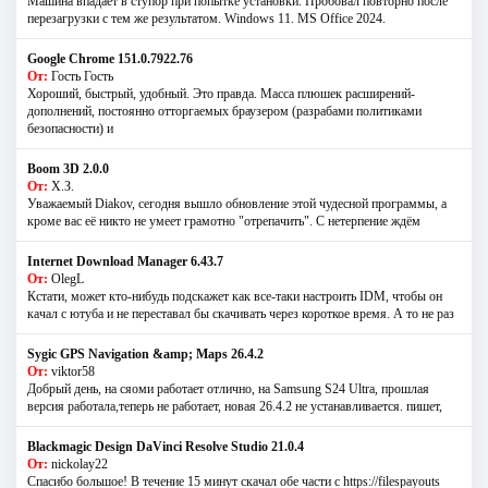
Машина впадает в ступор при попытке установки. Пробовал повторно после
перезагрузки с тем же результатом. Windows 11. MS Offiсe 2024.
Google Chrome 151.0.7922.76
От:
Гость Гость
Хороший, быстрый, удобный. Это правда. Масса плюшек расширений-
дополнений, постоянно отторгаемых браузером (разрабами политиками
безопасности) и
Boom 3D 2.0.0
От:
Х.З.
Уважаемый Diakov, сегодня вышло обновление этой чудесной программы, а
кроме вас её никто не умеет грамотно "отрепачить". С нетерпение ждём
Internet Download Manager 6.43.7
От:
OlegL
Кстати, может кто-нибудь подскажет как все-таки настроить IDM, чтобы он
качал с ютуба и не переставал бы скачивать через короткое время. А то не раз
Sygic GPS Navigation &amp; Maps 26.4.2
От:
viktor58
Добрый день, на сяоми работает отлично, на Samsung S24 Ultra, прошлая
версия работала,теперь не работает, новая 26.4.2 не устанавливается. пишет,
Blackmagic Design DaVinci Resolve Studio 21.0.4
От:
nickolay22
Спасибо большое! В течение 15 минут скачал обе части с https://filespayouts