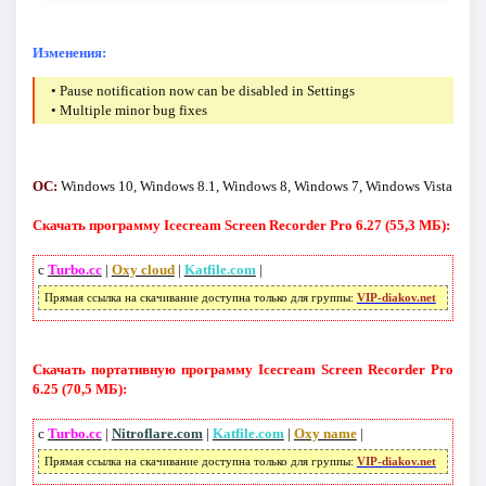
Изменения:
• Pause notification now can be disabled in Settings
• Multiple minor bug fixes
ОС:
Windows 10, Windows 8.1, Windows 8, Windows 7, Windows Vista
Скачать программу Icecream Screen Recorder Pro 6.27 (55,3 МБ):
с
Turbo.cc
|
Oxy cloud
|
Katfile.com
|
Прямая ссылка на скачивание доступна только для группы:
VIP-diakov.net
Скачать портативную программу Icecream Screen Recorder Pro
6.25 (70,5 МБ):
с
Turbo.cc
|
Nitroflare.com
|
Katfile.com
|
Oxy name
|
Прямая ссылка на скачивание доступна только для группы:
VIP-diakov.net