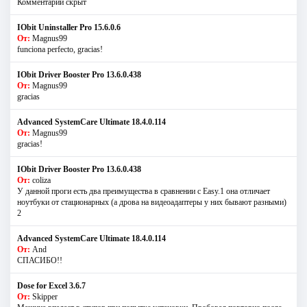
Комментарий скрыт
IObit Uninstaller Pro 15.6.0.6
От:
Magnus99
funciona perfecto, gracias!
IObit Driver Booster Pro 13.6.0.438
От:
Magnus99
gracias
Advanced SystemCare Ultimate 18.4.0.114
От:
Magnus99
gracias!
IObit Driver Booster Pro 13.6.0.438
От:
coliza
У данной проги есть два преимущества в сравнении с Easy.1 она отличает
ноутбуки от стационарных (а дрова на видеоадаптеры у них бывают разными)
2
Advanced SystemCare Ultimate 18.4.0.114
От:
And
СПАСИБО!!
Dose for Excel 3.6.7
От:
Skipper