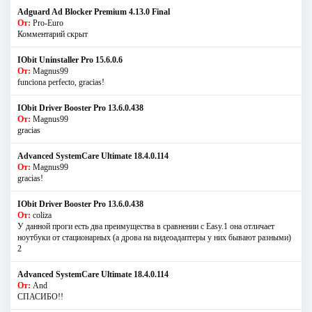
Adguard Ad Blocker Premium 4.13.0 Final
От:
Pro-Euro
Комментарий скрыт
IObit Uninstaller Pro 15.6.0.6
От:
Magnus99
funciona perfecto, gracias!
IObit Driver Booster Pro 13.6.0.438
От:
Magnus99
gracias
Advanced SystemCare Ultimate 18.4.0.114
От:
Magnus99
gracias!
IObit Driver Booster Pro 13.6.0.438
От:
coliza
У данной проги есть два преимущества в сравнении с Easy.1 она отличает
ноутбуки от стационарных (а дрова на видеоадаптеры у них бывают разными)
2
Advanced SystemCare Ultimate 18.4.0.114
От:
And
СПАСИБО!!