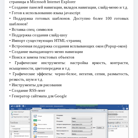
страницы в Microsoft Internet Explorer
• Создание панелей навигации, вкладок навигации, слайд-меню и т.д.
• Готов к использованию языка jаvascript
• Поддержка готовых шаблонов. Доступно более 100 готовых
шаблонов!
• Вставка спец. символов
• Поддержка создания слайд-шоу
• Импорт существующих HTML-страниц
• Встроенная поддержка создания всплывающих окон (Popup-окон)
• Создание выпадающего меню навигации
• Поиск и замена текстовых объектов
• Графические инструменты: настройка яркость, контрасти,
нсыщенности, цветопередачи и т.д.
• Графические эффекты: черно-белое, негатив, сепия, размытость,
резкость, шум и т.д.
• Инструменты для рисования
• Создание RSS-лент
• Генератор сайтмапа для Google