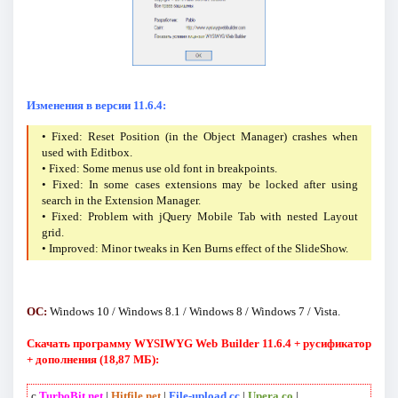
Изменения в версии 11.6.4:
• Fixed: Reset Position (in the Object Manager) crashes when
used with Editbox.
• Fixed: Some menus use old font in breakpoints.
• Fixed: In some cases extensions may be locked after using
search in the Extension Manager.
• Fixed: Problem with jQuery Mobile Tab with nested Layout
grid.
• Improved: Minor tweaks in Ken Burns effect of the SlideShow.
ОС:
Windows 10 / Windows 8.1 / Windows 8 / Windows 7 / Vista.
Скачать программу WYSIWYG Web Builder 11.6.4 + русификатор
+ дополнения (18,87 МБ):
с
TurboBit.net
|
Hitfile.net
|
File-upload.cc
|
Upera.co
|