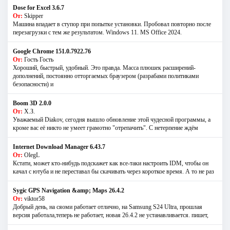
Dose for Excel 3.6.7
От:
Skipper
Машина впадает в ступор при попытке установки. Пробовал повторно после
перезагрузки с тем же результатом. Windows 11. MS Offiсe 2024.
Google Chrome 151.0.7922.76
От:
Гость Гость
Хороший, быстрый, удобный. Это правда. Масса плюшек расширений-
дополнений, постоянно отторгаемых браузером (разрабами политиками
безопасности) и
Boom 3D 2.0.0
От:
Х.З.
Уважаемый Diakov, сегодня вышло обновление этой чудесной программы, а
кроме вас её никто не умеет грамотно "отрепачить". С нетерпение ждём
Internet Download Manager 6.43.7
От:
OlegL
Кстати, может кто-нибудь подскажет как все-таки настроить IDM, чтобы он
качал с ютуба и не переставал бы скачивать через короткое время. А то не раз
Sygic GPS Navigation &amp; Maps 26.4.2
От:
viktor58
Добрый день, на сяоми работает отлично, на Samsung S24 Ultra, прошлая
версия работала,теперь не работает, новая 26.4.2 не устанавливается. пишет,