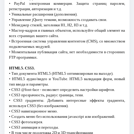
• PayPal электронная коммерция. Защита страниц паролем,
регистрация, авторизация и т.д.
• Уникальные расширения (дополнения).
• Управление jQuery темами, возможность создавать свои.
• Менеджер стилей, заголовки H1, H2, H3 и т.д.
• Мастер-кадров и главных объектов, используйте общий элемент на
всех страницах вашего сайта.
• Встроенная система управления контентом (CMS), со множеством
подключаемых модулей.
• Моментальная публикация сайта, нет необходимости в сторонних
FTP программах.
HTML5. CSS3.
• Тип документа HTML5 (HTML5 оптимизирован на выходе).
• HTML5 аудио/видео и YouTube. HTML5 валидация форм, новый
тип ввода и параметры.
• CSS3 @font-face - позволяет определить настройки шрифтов.
• CSS3 прозрачность, радиус границы, тени.
• CSS3 градиенты. Добавить интересные эффекты градиента,
используя CSS3 (без изображения).
• CSS3 навигационное меню.
• Создать меню без использования jаvascript или изображений.
• CSS3 фотогалерея.
• CSS3 анимация и переходы.
• В том числе поддержка 2D и 3D трансформации