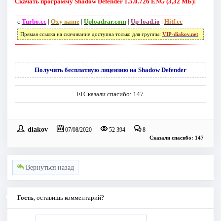
Скачать программу Shadow Defender 1.5.0.726 ENG (3,32 МБ):
с
Turbo.cc
|
Oxy name
|
Uploadrar.com
|
Up-load.io
|
Hitf.cc
Прямая ссылка на скачивание доступна только для группы:
VIP-diakov.net
Получить бесплатную лицензию на Shadow Defender
Сказали спасибо: 147
diakov
07/08/2020
52 394
8
Сказали спасибо: 147
Вернуться назад
Гость
, оставишь комментарий?