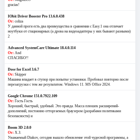
gracias!
IObit Driver Booster Pro 13.6.0.438
От:
coliza
У данной проги есть два преимущества в сравнении с Easy.1 она отличает
ноутбуки от стационарных (а дрова на видеоадаптеры у них бывают разными)
2
Advanced SystemCare Ultimate 18.4.0.114
От:
And
СПАСИБО!!
Dose for Excel 3.6.7
От:
Skipper
Машина впадает в ступор при попытке установки. Пробовал повторно после
перезагрузки с тем же результатом. Windows 11. MS Offiсe 2024.
Google Chrome 151.0.7922.109
От:
Гость Гость
Хороший, быстрый, удобный. Это правда. Масса плюшек расширений-
дополнений, постоянно отторгаемых браузером (разрабами политиками
безопасности) и
Boom 3D 2.0.0
От:
Х.З.
Уважаемый Diakov, сегодня вышло обновление этой чудесной программы, а