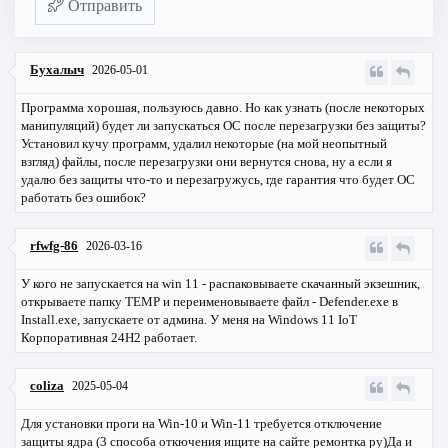
Отправить
Бухалыч
2026-05-01
Программа хорошая, пользуюсь давно. Но как узнать (после некоторых
манипуляций) будет ли запускаться ОС после перезагрузки без защиты?
Установил кучу программ, удалил некоторые (на мой неопытный
взгляд) файлы, после перезагрузки они вернутся снова, ну а если я
удалю без защиты что-то и перезагружусь, где гарантия что будет ОС
работать без ошибок?
rfwfg-86
2026-03-16
У кого не запускается на win 11 - распаковываете скачанный экзешник,
открываете папку TEMP и переименовываете файл - Defender.exe в
Install.exe, запускаете от админа. У меня на Windows 11 IoT
Корпоративная 24Н2 работает.
coliza
2025-05-04
Для установки проги на Win-10 и Win-11 требуется отключение
защиты ядра (3 способа откючения ищите на сайте ремонтка ру)Да и