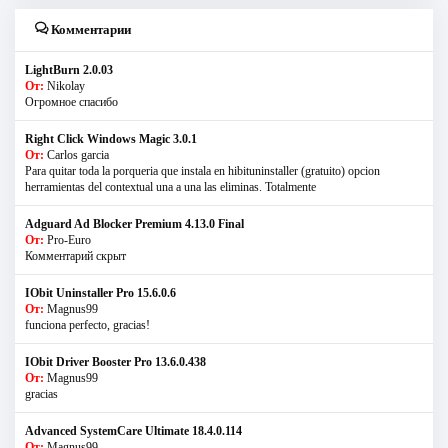
Комментарии
LightBurn 2.0.03
От:
Nikolay
Огромное спасибо
Right Click Windows Magic 3.0.1
От:
Carlos garcia
Para quitar toda la porqueria que instala en hibituninstaller (gratuito) opcion
herramientas del contextual una a una las eliminas. Totalmente
Adguard Ad Blocker Premium 4.13.0 Final
От:
Pro-Euro
Комментарий скрыт
IObit Uninstaller Pro 15.6.0.6
От:
Magnus99
funciona perfecto, gracias!
IObit Driver Booster Pro 13.6.0.438
От:
Magnus99
gracias
Advanced SystemCare Ultimate 18.4.0.114
От:
Magnus99