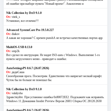
об ошибке при выборе пункта "Новый проект". Аналогично и
Nik Collection by DxO 9.1.0
От:
vitek_s
Установил, все отлично!!!
Advanced SystemCare Pro 19.5.0.227
От:
diakov
А какая же хорошая? С времен punshА не встречал качественных портах app
MultiOS-USB 0.13.0
От:
snip2k
Все сделал по инструкции. Не видит ISO-шек с Windows. Выполнение 1-го
пункта загрузочного меню - приводит к ошибке.
AutoSettingsPS 0.6.7 (26.07.2026)
От:
дядяСаша
Своеобразная прога. Посмотрим. Единственно что напрягает мелкий шрифт.
Чуток бы по больше не помешал бы.
Nik Collection by DxO 9.1.0
От:
valalysha
Здравствуйте. При установке ошибка 0х80072EE2. Подскажите как исправить.
Windows 11 Домашняя Insider Preview Версия 26H1 Сборка ОС 28120.2630
AutoSettingsPS 0.6.7 (26.07.2026)