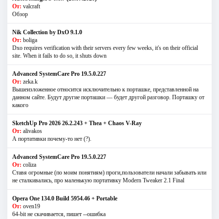
От:
valcraft
Обзор
Nik Collection by DxO 9.1.0
От:
boliga
Dxo requires verification with their servers every few weeks, it's on their official
site. When it fails to do so, it shuts down
Advanced SystemCare Pro 19.5.0.227
От:
zeka.k
Вышеизложенное относится исключительно к порташке, представленной на
данном сайте. Будут другие порташки — будет другой разговор. Порташку от
какого
SketchUp Pro 2026 26.2.243 + Thea + Chaos V-Ray
От:
alivakos
А портативки почему-то нет (?).
Advanced SystemCare Pro 19.5.0.227
От:
coliza
Ставя огромные (по моим понятиям) проги,пользователи начали забывать или
не сталкивались, про маленькую портативку Modern Tweaker 2.1 Final
Opera One 134.0 Build 5954.46 + Portable
От:
oven19
64-bit не скачивается, пишет --ошибка