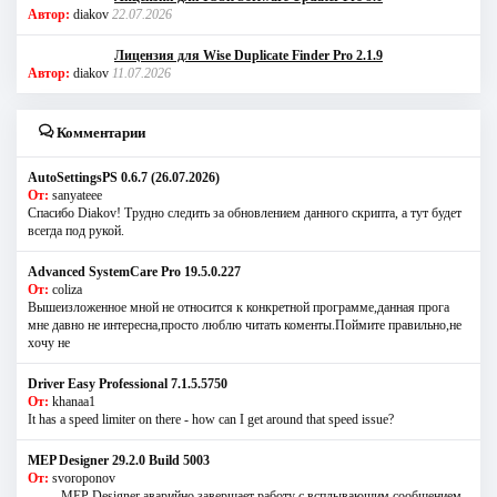
Автор:
diakov
22.07.2026
Лицензия для Wise Duplicate Finder Pro 2.1.9
Автор:
diakov
11.07.2026
Комментарии
AutoSettingsPS 0.6.7 (26.07.2026)
От:
sanyateee
Спасибо Diakov! Трудно следить за обновлением данного скрипта, а тут будет
всегда под рукой.
Advanced SystemCare Pro 19.5.0.227
От:
coliza
Вышеизложенное мной не относится к конкретной программе,данная прога
мне давно не интересна,просто люблю читать коменты.Поймите правильно,не
хочу не
Driver Easy Professional 7.1.5.5750
От:
khanaa1
It has a speed limiter on there - how can I get around that speed issue?
MEP Designer 29.2.0 Build 5003
От:
svoroponov
..........MEP Designer аварийно завершает работу с всплывающим сообщением