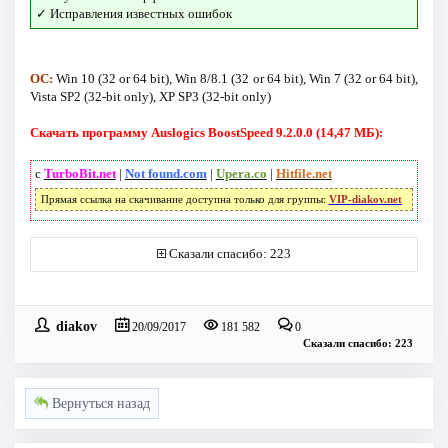
✓ Исправления известных ошибок
ОС:
Win 10 (32 or 64 bit), Win 8/8.1 (32 or 64 bit), Win 7 (32 or 64 bit),
Vista SP2 (32-bit only), XP SP3 (32-bit only)
Скачать программу Auslogics BoostSpeed 9.2.0.0 (14,47 МБ):
с
TurboBit.net
|
Not found.com
|
Upera.co
|
Hitfile.net
Прямая ссылка на скачивание доступна только для группы:
VIP-diakov.net
Сказали спасибо: 223
diakov
20/09/2017
181 582
0
Сказали спасибо: 223
Вернуться назад