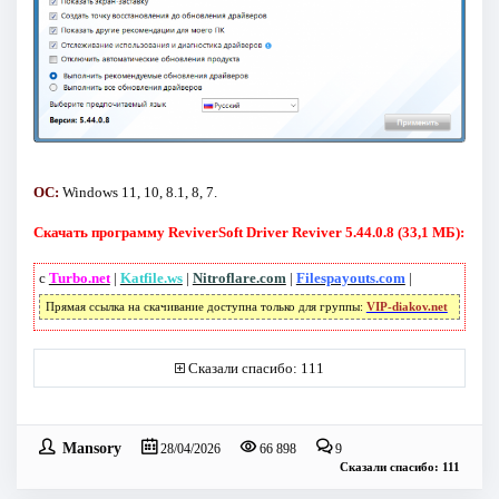
ОС:
Windows 11, 10, 8.1, 8, 7.
Скачать программу ReviverSoft Driver Reviver 5.44.0.8 (33,1 МБ):
с
Turbo.net
|
Katfile.ws
|
Nitroflare.com
|
Filespayouts.com
|
Прямая ссылка на скачивание доступна только для группы:
VIP-diakov.net
Сказали спасибо: 111
Mansory
28/04/2026
66 898
9
Сказали спасибо: 111