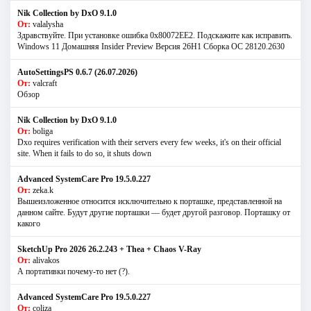
Nik Collection by DxO 9.1.0
От:
valalysha
Здравствуйте. При установке ошибка 0х80072EE2. Подскажите как исправить.
Windows 11 Домашняя Insider Preview Версия 26H1 Сборка ОС 28120.2630
AutoSettingsPS 0.6.7 (26.07.2026)
От:
valcraft
Обзор
Nik Collection by DxO 9.1.0
От:
boliga
Dxo requires verification with their servers every few weeks, it's on their official
site. When it fails to do so, it shuts down
Advanced SystemCare Pro 19.5.0.227
От:
zeka.k
Вышеизложенное относится исключительно к порташке, представленной на
данном сайте. Будут другие порташки — будет другой разговор. Порташку от
какого
SketchUp Pro 2026 26.2.243 + Thea + Chaos V-Ray
От:
alivakos
А портативки почему-то нет (?).
Advanced SystemCare Pro 19.5.0.227
От:
coliza