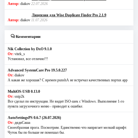
Автор:
diakov
22.07.2026
Лицензия для Wise Duplicate Finder Pro 2.1.9
Автор:
diakov
11.07.2026
Комментарии
Nik Collection by DxO 9.1.0
От:
vitek_s
Установил, все отлично!!!
Advanced SystemCare Pro 19.5.0.227
От:
diakov
А какая же хорошая? С времен punshА не встречал качественных портах app
MultiOS-USB 0.13.0
От:
snip2k
Все сделал по инструкции. Не видит ISO-шек с Windows. Выполнение 1-го
пункта загрузочного меню - приводит к ошибке.
AutoSettingsPS 0.6.7 (26.07.2026)
От:
дядяСаша
Своеобразная прога. Посмотрим. Единственно что напрягает мелкий шрифт.
Чуток бы по больше не помешал бы.