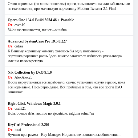
Ставя огромные (по моим понятиям) проги,пользователи начали забывать или
не сталкивались, про маленькую портативку Modern Tweaker 2.1 Final
Opera One 134.0 Build 5954.46 + Portable
От:
oven19
64-bit не скачивается, пишет --ошибка
Advanced SystemCare Pro 19.5.0.227
От:
coliza
К Вашему хорошему коменту хотелось бы одну поправочку -
порташка,порташке рознь.Здесь многое зависит от набитости руки автора
именно на конкретную
Nik Collection by DxO 9.1.0
От:
AlexAlex23
После переустановки всё заработало, сейчас установил новую версию, пока
всё нормально. Посмотрю далее. Вся проблема в том, что все проги DxO
начинают
Right Click Windows Magic 3.0.1
От:
uschi21
Hola, buenos d?as, archivo no ejecutable, ?alguna soluci?n?
KeyCtrl Professional 2.201
От:
iuraf
Лучшая программа - Key Manager Но давно не появлялись обновления...