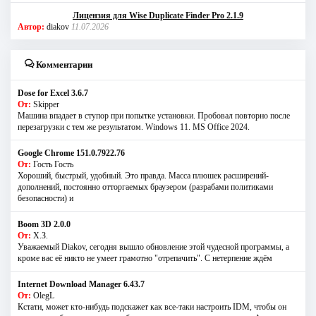
Лицензия для Wise Duplicate Finder Pro 2.1.9
Автор:
diakov
11.07.2026
Комментарии
Dose for Excel 3.6.7
От:
Skipper
Машина впадает в ступор при попытке установки. Пробовал повторно после
перезагрузки с тем же результатом. Windows 11. MS Offiсe 2024.
Google Chrome 151.0.7922.76
От:
Гость Гость
Хороший, быстрый, удобный. Это правда. Масса плюшек расширений-
дополнений, постоянно отторгаемых браузером (разрабами политиками
безопасности) и
Boom 3D 2.0.0
От:
Х.З.
Уважаемый Diakov, сегодня вышло обновление этой чудесной программы, а
кроме вас её никто не умеет грамотно "отрепачить". С нетерпение ждём
Internet Download Manager 6.43.7
От:
OlegL
Кстати, может кто-нибудь подскажет как все-таки настроить IDM, чтобы он