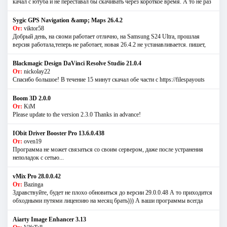
качал с ютуба и не переставал бы скачивать через короткое время. А то не раз
Sygic GPS Navigation &amp; Maps 26.4.2
От:
viktor58
Добрый день, на сяоми работает отлично, на Samsung S24 Ultra, прошлая
версия работала,теперь не работает, новая 26.4.2 не устанавливается. пишет,
Blackmagic Design DaVinci Resolve Studio 21.0.4
От:
nickolay22
Спасибо большое! В течение 15 минут скачал обе части с https://filespayouts
Boom 3D 2.0.0
От:
KiM
Please update to the version 2.3.0 Thanks in advance!
IObit Driver Booster Pro 13.6.0.438
От:
oven19
Программа не может связаться со своим сервером, даже после устранения
неполадок с сетью...
vMix Pro 28.0.0.42
От:
Bazinga
Здравствуйте, будет не плохо обновиться до версии 29.0.0.48 А то приходится
обходными путями лицензию на месяц брать))) А ваши программы всегда
Aiarty Image Enhancer 3.13