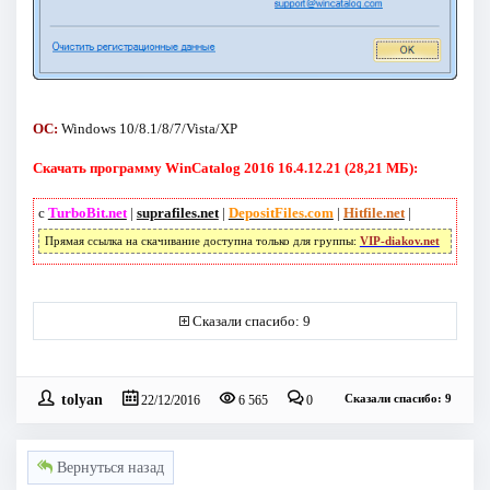
ОС:
Windows 10/8.1/8/7/Vista/XP
Скачать программу WinCatalog 2016 16.4.12.21 (28,21 МБ):
с
TurboBit.net
|
suprafiles.net
|
DepositFiles.com
|
Hitfile.net
|
Прямая ссылка на скачивание доступна только для группы:
VIP-diakov.net
Сказали спасибо: 9
tolyan
Сказали спасибо: 9
22/12/2016
6 565
0
Вернуться назад