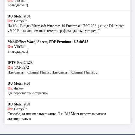
От:
VlfrTall
Благодарю. :)
DU Meter 9.50
От:
GarryZin
На 10-й Винде (Microsoft Windows 10 Enterprise LTSC 2021) ещё с DU Meter
v.9.20 В плавающем окне вместо графика "данные устарели",
MobiOffice: Word, Sheets, PDF Premium 16.5.60515
От:
VlfrTall
Благодарю. :)
IPTV Pro 9.1.23
От:
VAN7272
Плейлисты - Channel Playlist Плейлисты - Channel Playlist-2
DU Meter 9.50
От:
diakov
Где перестал то интересно?
DU Meter 9.50
От:
GarryZin
Спасибо, отличная альтернатива. Т.к. DU Meter перестала патчем
активироваться