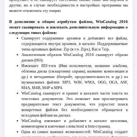
другие, но в случае необходимости в настройках программы вы
можете отключить эту опцию
В дополнение к общим атрибутам файлов, WinCatalog 2016
может сканировать и извлекать дополнительную информацию о
следующих типах файлов:
Сканирует содержимое архивов и добавляет все файлы,
содержащиеся внутри архивов, в каталог. Поддерживаемые
типы архивных файлов: Zip (в т.ч. Zipx), Rar и 7zip.
Аналогичным образом WinCatalog 2016 сканирует образы
дисков (ISO).
Извлекает ID3-тэги (Имя исполнителя, название альбома,
обложка диска (см.картинку справа), название композиции и
др.) и метаданные (битрейт, продолжительность и др.) из
музыкальных файлов: MP3, WAV, WMA, OGG, OGA, ASF,
M4A, M4B, M4P и MP4.
WinCatalog сканирует и хранит в каталоге части текста из
текстовых документов. Это поможет вам просматривать
предварительно текст документов, что упростит поиск
конкретных файлов без необходимости обращаться к
исходным файлам на дисках.
WinCatalog извлекает и добавляет в каталог заголовки,
комментарии и ключевые слова html и htm-страниц.
Одна из самых важных возможностей: WinCatalog создает